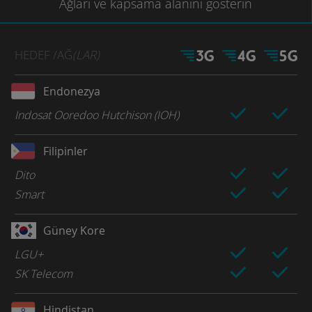
Ağları
ve kapsama
alanını gösterin
HEDEF
/AĞ
(LAR)
Endonezya
Indosat Ooredoo Hutchison (IOH)
Filipinler
Dito
Smart
Güney Kore
LGU+
SK Telecom
Hindistan