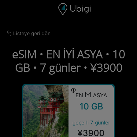
Skip to content
İçerik
Gezinme çubuğu
Alt bilgi
Listeye geri dön
Back to list
eSIM • EN İYİ ASYA • 10
GB • 7 günler • ¥3900
EN İYİ ASYA
10 GB
geçerli 7 günler
¥3900