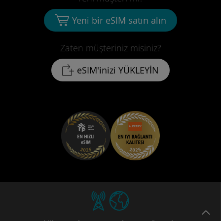
Yeni bir eSIM satın alın
Zaten müşteriniz misiniz?
eSIM'inizi YÜKLEYİN