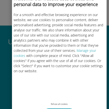
personal data to improve your experience
halindeyken yükleme yapmak için.
İyi
eğlenceler!
For a smooth and effective browsing experience on our
website, we use cookies to personalise content, deliver
personalised advertising, provide social media features and
analyse our traffic. We also share information about your
use of our site with our social media, advertising and
Ubigi uluslararası eSIM neden
analytics partners who may combine it with other
information that you've provided to them or that they've
bu kadar harika
collected from your use of their services.
Manage your
cookies
with complete peace of mind. Click "Allow all
cookies" if you agree with the use of all of our cookies. Or
click "Select" if you want to customise your cookie settings
on our website.
Anında aktivasyon
Dakikalar içinde e-posta yoluyla bir
QR kodu alın ve tarayın
Refuse all cookies