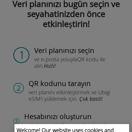
Veri planınızı bugün seçin ve
seyahatinizden önce
etkinleştirin!
Veri planınızı seçin
ve e-posta yoluyla
QR kodu ile
alın.
Hızlı!
QR kodunu tarayın
veri planını etkinleştirmek ve
Ubigi
eSIM'i yüklemek için.
Çok basit!
Hesabınızı oluşturun
veri planınızı kullanmaya başlamak,
Welcome! Our website uses cookies and
bakiyenizi kontrol etmek ve hareket