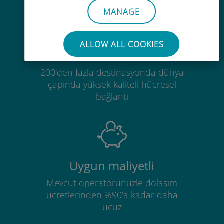
MANAGE
ALLOW ALL COOKIES
Küresel
200'den fazla destinasyonda dünya
çapında yüksek kaliteli hücresel
bağlantı
Uygun maliyetli
Mevcut operatörünüzle dolaşım
ücretlerinden %90'a kadar daha
ucuz