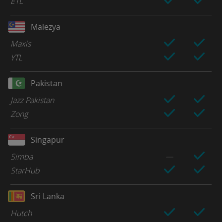
ETL
Malezya
Maxis
YTL
Pakistan
Jazz Pakistan
Zong
Singapur
Simba
StarHub
Sri Lanka
Hutch