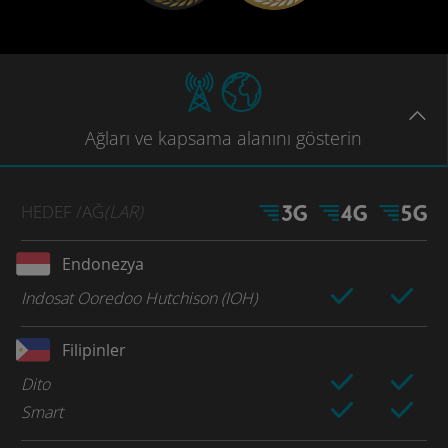
Ağları
ve kapsama
alanını gösterin
HEDEF
/AĞ
(LAR)
Endonezya
Indosat Ooredoo Hutchison (IOH)
Filipinler
Dito
Smart