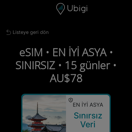
Skip to content
İçerik
Gezinme çubuğu
Alt bilgi
Listeye geri dön
Back to list
eSIM • EN İYİ ASYA •
SINIRSIZ • 15 günler •
AU$78
EN İYİ ASYA
Sınırsız
Veri