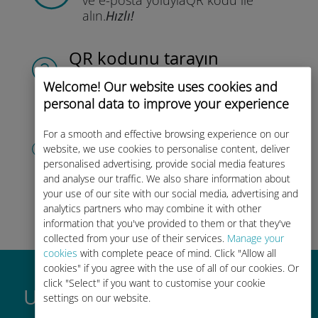
alın.
Hızlı!
QR kodunu tarayın
veri planını etkinleştirmek ve
Ubigi
Welcome! Our website uses cookies and
eSIM'i yüklemek için.
Çok basit!
personal data to improve your experience
Hesabınızı oluşturun
For a smooth and effective browsing experience on our
website, we use cookies to personalise content, deliver
veri planınızı kullanmaya başlamak,
personalised advertising, provide social media features
bakiyenizi kontrol etmek ve hareket
and analyse our traffic. We also share information about
halindeyken yükleme yapmak için.
İyi
your use of our site with our social media, advertising and
eğlenceler!
analytics partners who may combine it with other
information that you've provided to them or that they've
collected from your use of their services.
Manage your
cookies
with complete peace of mind. Click "Allow all
cookies" if you agree with the use of all of our cookies. Or
click "Select" if you want to customise your cookie
Ubigi uluslararası eSIM neden
settings on our website.