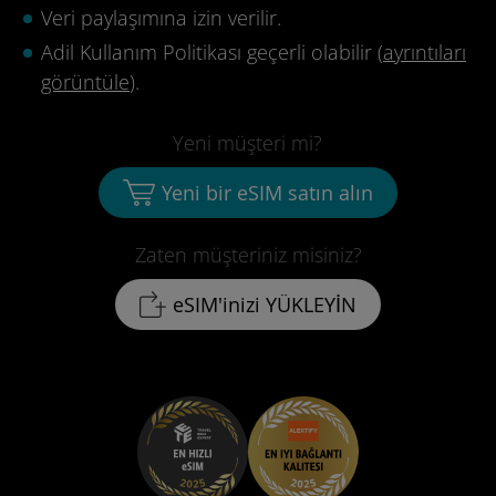
Veri paylaşımına izin verilir.
Adil Kullanım Politikası geçerli olabilir (
ayrıntıları
görüntüle
).
Yeni müşteri mi?
Yeni bir eSIM satın alın
Zaten müşteriniz misiniz?
eSIM'inizi YÜKLEYİN