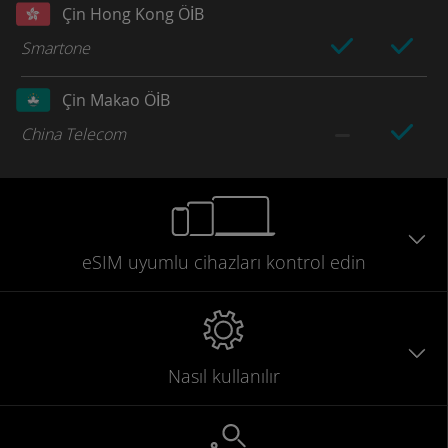
Çin Hong Kong ÖİB
Smartone
Çin Makao ÖİB
China Telecom
eSIM uyumlu
cihazları
kontrol edin
Nasıl kullanılır