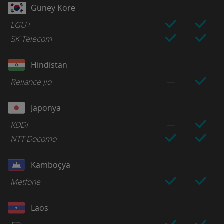
Güney Kore
LGU+
SK Telecom
Hindistan
Reliance Jio
Japonya
KDDI
NTT Docomo
Kamboçya
Metfone
Laos