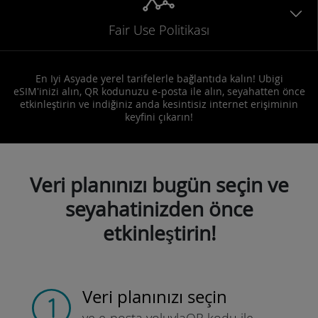
Fair Use Politikası
En Iyi Asyade yerel tarifelerle bağlantıda kalın! Ubigi
eSIM'inizi alın, QR kodunuzu e-posta ile alın, seyahatten önce
etkinleştirin ve indiğiniz anda kesintisiz internet erişiminin
keyfini çıkarın!
Veri planınızı bugün seçin ve
seyahatinizden önce
etkinleştirin!
Veri planınızı seçin
ve e-posta yoluyla
QR kodu ile