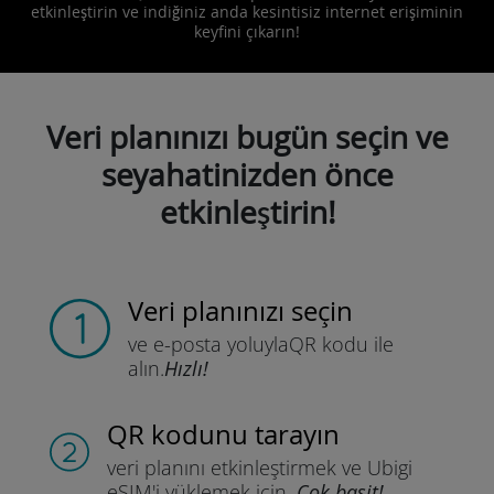
etkinleştirin ve indiğiniz anda kesintisiz internet erişiminin
keyfini çıkarın!
Veri planınızı bugün seçin ve
seyahatinizden önce
etkinleştirin!
Veri planınızı seçin
ve e-posta yoluyla
QR kodu ile
alın.
Hızlı!
QR kodunu tarayın
veri planını etkinleştirmek ve
Ubigi
eSIM'i yüklemek için.
Çok basit!