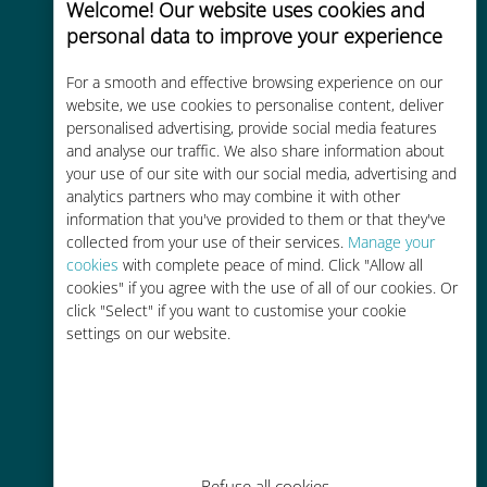
Welcome! Our website uses cookies and
Anında aktivasyon
personal data to improve your experience
Dakikalar içinde e-posta yoluyla bir
For a smooth and effective browsing experience on our
QR kodu alın ve tarayın
website, we use cookies to personalise content, deliver
personalised advertising, provide social media features
and analyse our traffic. We also share information about
your use of our site with our social media, advertising and
analytics partners who may combine it with other
information that you've provided to them or that they've
Küresel
collected from your use of their services.
Manage your
cookies
with complete peace of mind. Click "Allow all
200'den fazla destinasyonda dünya
cookies" if you agree with the use of all of our cookies. Or
çapında yüksek kaliteli hücresel
click "Select" if you want to customise your cookie
bağlantı
settings on our website.
Uygun maliyetli
Refuse all cookies