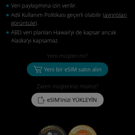
Veri paylaşımına izin verilir.
Adil Kullanım Politikası geçerli olabilir (
ayrıntıları
görüntüle
).
ABD veri planları Hawaii'yi de kapsar ancak
Alaska'yı kapsamaz.
Yeni müşteri mi?
Yeni bir eSIM satın alın
Zaten müşteriniz misiniz?
eSIM'inizi YÜKLEYİN