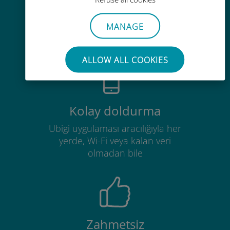
Mevcut operatörünüzle dolaşım
MANAGE
ücretlerinden %90'a kadar daha
ucuz
ALLOW ALL COOKIES
Kolay doldurma
Ubigi uygulaması aracılığıyla her
yerde, Wi-Fi veya kalan veri
olmadan bile
Zahmetsiz