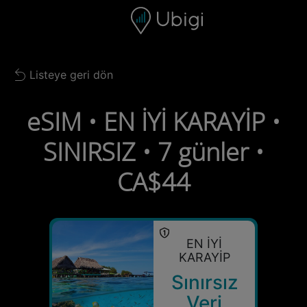
Skip to content
İçerik
Gezinme çubuğu
Alt bilgi
Listeye geri dön
Back to list
eSIM • EN İYİ KARAYİP •
SINIRSIZ • 7 günler •
CA$44
EN İYİ
KARAYİP
Sınırsız
Veri