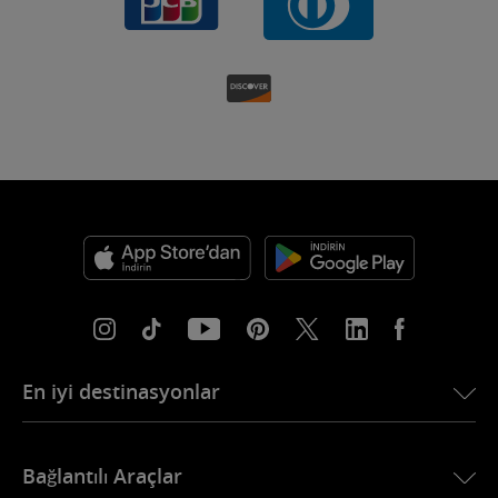
En iyi destinasyonlar
USA için eSIM
Bağlantılı Araçlar
Avrupa için eSIM