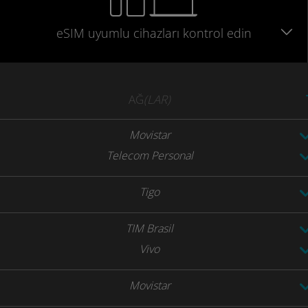
eSIM uyumlu
cihazları
kontrol edin
AĞ
(LAR)
Movistar
Telecom Personal
Tigo
TIM Brasil
Vivo
Movistar