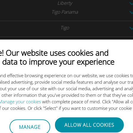
Liberty
Tigo Panama
Tigo
Antel
 Our website uses cookies and
Tigo
 data to improve your experience
Movistar
nd effective browsing experience on our website, we use cookies t
lised advertising, provide social media features and analyse our tra
Movistar
out your use of our site with our social media, advertising and ana
 other information that you've provided to them or that they've co
Manage your cookies
with complete peace of mind. Click "Allow all c
of our cookies. Or click "Select" if you want to customise your cookie
ugün seçin ve seyahatinizden ön
ALLOW ALL COOKIES
MANAGE