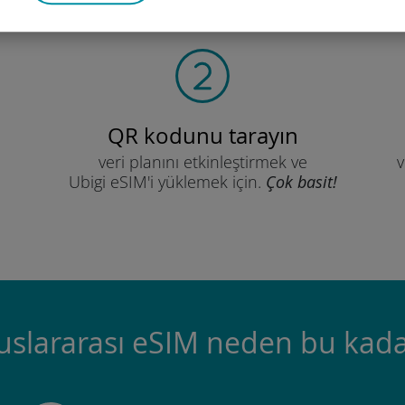
QR kodunu tarayın
veri planını etkinleştirmek ve
v
Ubigi eSIM'i yüklemek için.
Çok basit!
luslararası eSIM neden bu kada