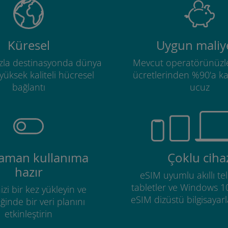
Küresel
Uygun maliye
zla destinasyonda dünya
Mevcut operatörünüzl
üksek kaliteli hücresel
ücretlerinden %90'a k
bağlantı
ucuz
zaman kullanıma
Çoklu ciha
hazır
eSIM uyumlu akıllı tel
tabletler ve Windows 1
izi bir kez yükleyin ve
eSIM dizüstü bilgisayarla
ğinde bir veri planını
etkinleştirin