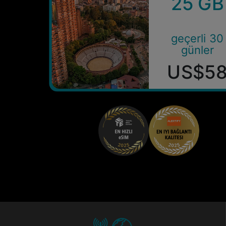
25 GB
geçerli 30
günler
US$5