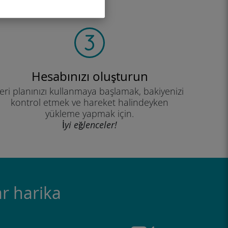
Hesabınızı oluşturun
eri planınızı kullanmaya başlamak, bakiyenizi
kontrol etmek ve hareket halindeyken
yükleme yapmak için.
İyi eğlenceler!
r harika