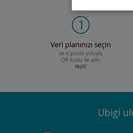
Veri planınızı seçin
ve e-posta yoluyla
QR kodu ile alın.
Hızlı!
Ubigi u