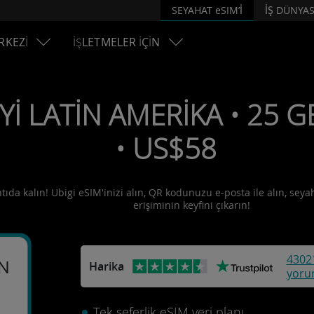
SEYAHAT eSIM’İ
İŞ DÜNYAS
RKEZİ
İŞLETMELER İÇİN
İYİ LATİN AMERİKA • 25 G
• US$58
tıda kalın! Ubigi eSIM'inizi alın, QR kodunuzu e-posta ile alın, seya
erişiminin keyfini çıkarın!
4302
İN
Harika
yoru
Tek seferlik eSIM veri planı.