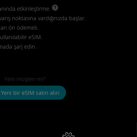
anında etkinleştirme.
varış noktasına vardığınızda başlar.
dan ön ödemeli.
llanılabilir eSIM.
mada şarj edin.
Yeni müşteri mi?
Yeni bir eSIM satın alın