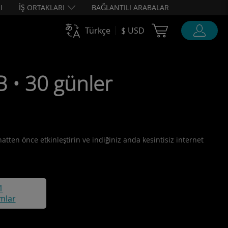
I
İŞ ORTAKLARI
BAĞLANTILI ARABALAR
Cart Ubigi
Türkçe
$ USD
B • 30 günler
hatten önce etkinleştirin ve indiğiniz anda kesintisiz internet
1
mlar