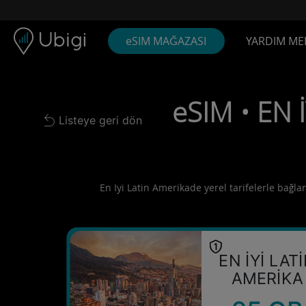
Skip to content
İçerik
Gezinme çubuğu
Alt bilgi
eSIM MAĞAZASI
YARDIM ME
eSIM • EN 
Listeye geri dön
Back to list
En Iyi Latin Amerikade yerel tarifelerle bağlan
EN İYİ LAT
AMERİKA