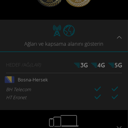
Ağları
ve kapsama
alanını gösterin
HEDEF
/AĞ
(LAR)
Bosna-Hersek
BH Telecom
HT Eronet