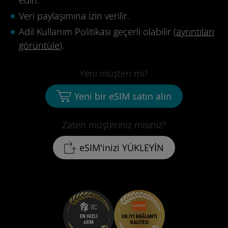
edin.
Veri paylaşımına izin verilir.
Adil Kullanım Politikası geçerli olabilir (
ayrıntıları
görüntüle
).
Yeni müşteri mi?
Yeni bir eSIM satın alın
Zaten müşteriniz misiniz?
eSIM'inizi YÜKLEYİN