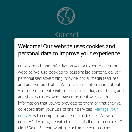
Küresel
200'den fazla destinasyonda dünya
Welcome! Our website uses cookies and
çapında yüksek kaliteli hücresel
personal data to improve your experience
bağlantı
For a smooth and effective browsing experience on our
website, we use cookies to personalise content, deliver
personalised advertising, provide social media features
and analyse our traffic. We also share information about
your use of our site with our social media, advertising and
analytics partners who may combine it with other
Uygun maliyetli
information that you've provided to them or that they've
Mevcut operatörünüzle dolaşım
collected from your use of their services.
Manage your
cookies
with complete peace of mind. Click "Allow all
ücretlerinden %90'a kadar daha
cookies" if you agree with the use of all of our cookies. Or
ucuz
click "Select" if you want to customise your cookie