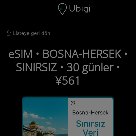
Skip to content
İçerik
Gezinme çubuğu
Alt bilgi
Listeye geri dön
Back to list
eSIM • BOSNA-HERSEK •
SINIRSIZ • 30 günler •
¥561
Bosna-Hersek
Sınırsız
Veri