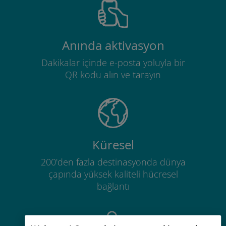
Anında aktivasyon
Dakikalar içinde e-posta yoluyla bir
QR kodu alın ve tarayın
Küresel
200'den fazla destinasyonda dünya
çapında yüksek kaliteli hücresel
bağlantı