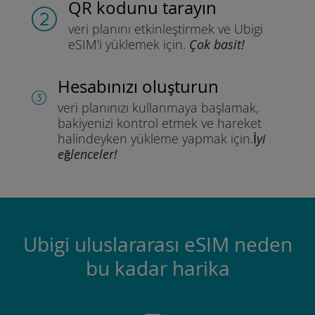
QR kodunu tarayın
veri planını etkinleştirmek ve
Ubigi
eSIM'i yüklemek için.
Çok basit!
Hesabınızı oluşturun
veri planınızı kullanmaya başlamak,
bakiyenizi kontrol etmek ve hareket
halindeyken yükleme yapmak için.
İyi
eğlenceler!
Ubigi uluslararası eSIM neden
bu kadar harika