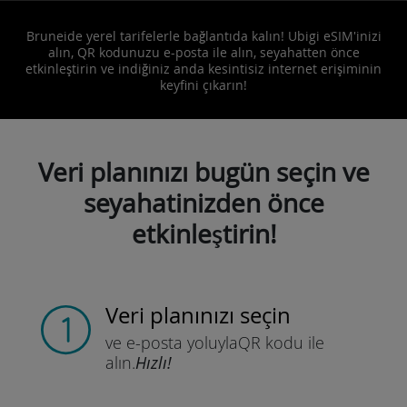
Bruneide yerel tarifelerle bağlantıda kalın! Ubigi eSIM'inizi
alın, QR kodunuzu e-posta ile alın, seyahatten önce
etkinleştirin ve indiğiniz anda kesintisiz internet erişiminin
keyfini çıkarın!
Veri planınızı bugün seçin ve
seyahatinizden önce
etkinleştirin!
Veri planınızı seçin
ve e-posta yoluyla
QR kodu ile
alın.
Hızlı!