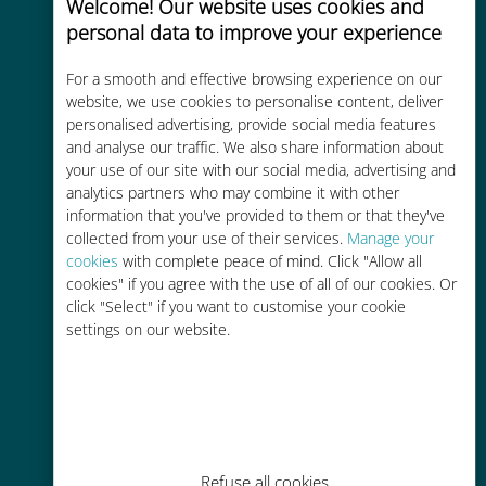
Welcome! Our website uses cookies and
personal data to improve your experience
Uygun maliyetli
For a smooth and effective browsing experience on our
Mevcut operatörünüzle dolaşım
website, we use cookies to personalise content, deliver
personalised advertising, provide social media features
ücretlerinden %90'a kadar daha
and analyse our traffic. We also share information about
ucuz
your use of our site with our social media, advertising and
analytics partners who may combine it with other
information that you've provided to them or that they've
collected from your use of their services.
Manage your
cookies
with complete peace of mind. Click "Allow all
cookies" if you agree with the use of all of our cookies. Or
Kolay doldurma
click "Select" if you want to customise your cookie
settings on our website.
Ubigi uygulaması aracılığıyla her
yerde, Wi-Fi veya kalan veri
olmadan bile
Refuse all cookies