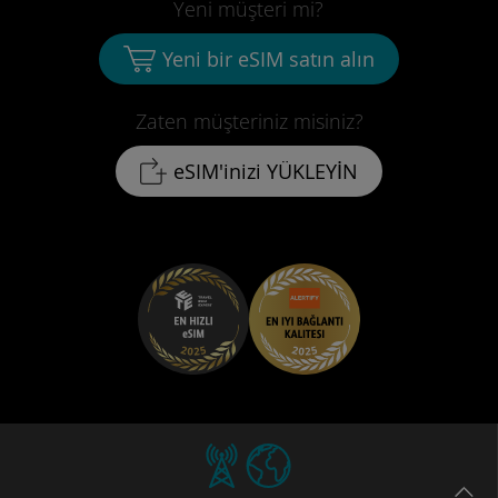
Yeni müşteri mi?
Yeni bir eSIM satın alın
Zaten müşteriniz misiniz?
eSIM'inizi YÜKLEYİN