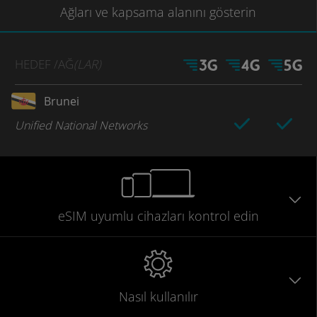
Ağları
ve kapsama
alanını gösterin
HEDEF
/AĞ
(LAR)
Brunei
Unified National Networks
eSIM uyumlu
cihazları
kontrol edin
Nasıl kullanılır