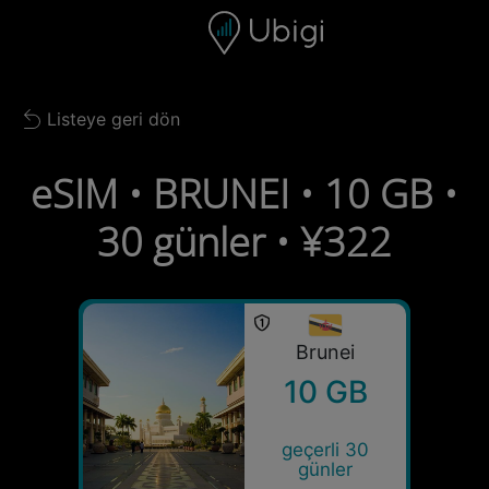
Skip to content
İçerik
Gezinme çubuğu
Alt bilgi
Listeye geri dön
Back to list
eSIM • BRUNEI • 10 GB •
30 günler • ¥322
Brunei
10 GB
geçerli 30
günler