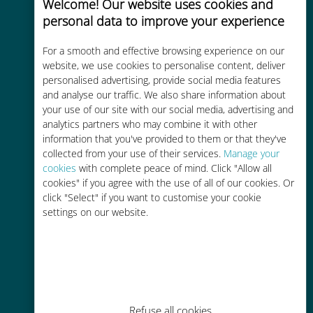
Welcome! Our website uses cookies and
personal data to improve your experience
Uygun maliyetli
For a smooth and effective browsing experience on our
Mevcut operatörünüzle dolaşım
website, we use cookies to personalise content, deliver
personalised advertising, provide social media features
ücretlerinden %90'a kadar daha
and analyse our traffic. We also share information about
ucuz
your use of our site with our social media, advertising and
analytics partners who may combine it with other
information that you've provided to them or that they've
collected from your use of their services.
Manage your
cookies
with complete peace of mind. Click "Allow all
cookies" if you agree with the use of all of our cookies. Or
Kolay doldurma
click "Select" if you want to customise your cookie
settings on our website.
Ubigi uygulaması aracılığıyla her
yerde, Wi-Fi veya kalan veri
olmadan bile
Refuse all cookies