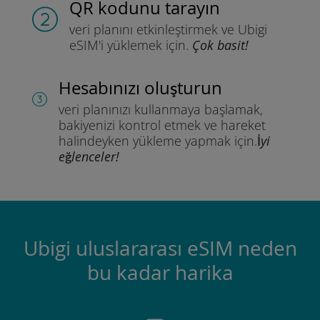
QR kodunu tarayın
veri planını etkinleştirmek ve
Ubigi
eSIM'i yüklemek için.
Çok basit!
Hesabınızı oluşturun
veri planınızı kullanmaya başlamak,
bakiyenizi kontrol etmek ve hareket
halindeyken yükleme yapmak için.
İyi
eğlenceler!
Ubigi uluslararası eSIM neden
bu kadar harika