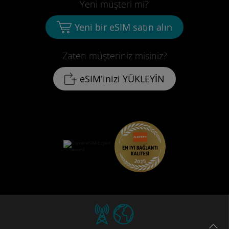
Yeni müşteri mi?
Yeni bir eSIM satın alın
Zaten müşteriniz misiniz?
eSIM'inizi YÜKLEYİN