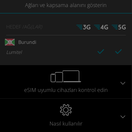
Ağları
ve kapsama
alanını gösterin
HEDEF
/AĞ
(LAR)
Burundi
Lumitel
eSIM uyumlu
cihazları
kontrol edin
Nasıl kullanılır