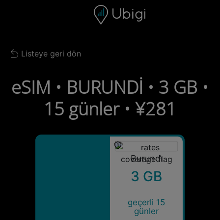
Skip to content
İçerik
Gezinme çubuğu
Alt bilgi
Listeye geri dön
Back to list
eSIM • BURUNDİ • 3 GB •
15 günler • ¥281
Burundi̇
3 GB
geçerli 15
günler