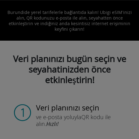
Burundide yerel tarifelerle bağlantıda kalın! Ubigi eSIM'inizi
alın, QR kodunuzu e-posta ile alın, seyahatten önce
etkinleştirin ve indiğiniz anda kesintisiz internet erişiminin
keyfini çıkarın!
Veri planınızı bugün seçin ve
seyahatinizden önce
etkinleştirin!
Veri planınızı seçin
ve e-posta yoluyla
QR kodu ile
alın.
Hızlı!