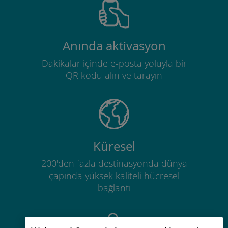
Anında aktivasyon
Dakikalar içinde e-posta yoluyla bir
QR kodu alın ve tarayın
Küresel
200'den fazla destinasyonda dünya
çapında yüksek kaliteli hücresel
bağlantı