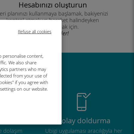
Hesabınızı oluşturun
eri planınızı kullanmaya başlamak, bakiyenizi
kontrol etmek ve hareket halindeyken
yükleme yapmak için.
Refuse all cookies
İyi eğlenceler!
o personalise content,
ffic. We also share
lytics partners who may
r harika
llected from your use of
ookies" if you agree with
 settings on our website.
tli
Kolay doldurma
e dolaşım
Ubigi uygulaması aracılığıyla her