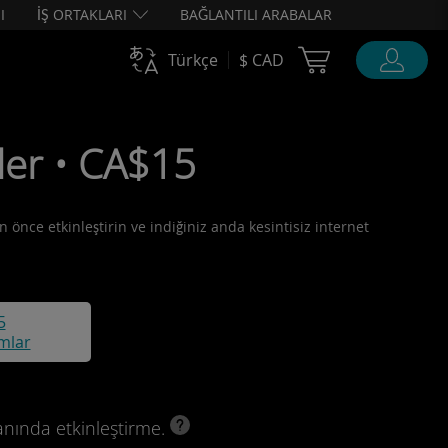
I
İŞ ORTAKLARI
BAĞLANTILI ARABALAR
Cart Ubigi
Türkçe
$ CAD
ler • CA$15
 önce etkinleştirin ve indiğiniz anda kesintisiz internet
5
mlar
anında etkinleştirme.