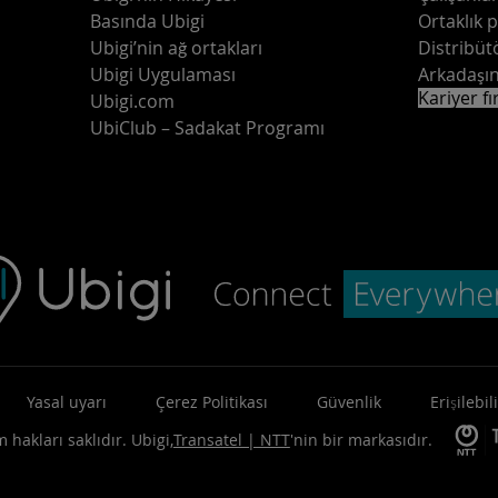
Basında Ubigi
Ortaklık 
Ubigi’nin ağ ortakları
Distribüt
Ubigi Uygulaması
Arkadaşın
Kariyer fı
Ubigi.com
UbiClub – Sadakat Programı
Yasal uyarı
Çerez Politikası
Güvenlik
Erişilebili
 hakları saklıdır.
Ubigi,
Transatel | NTT
'nin bir markasıdır.