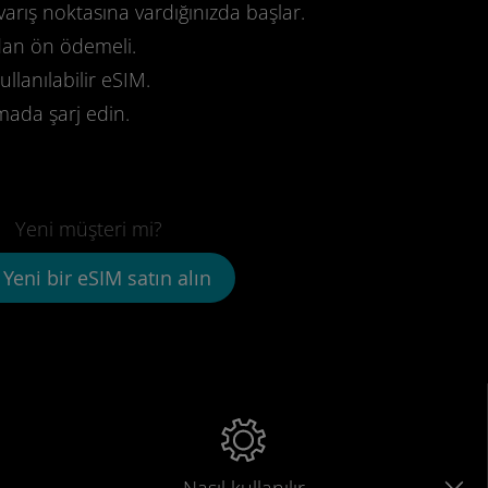
varış noktasına vardığınızda başlar.
dan ön ödemeli.
llanılabilir eSIM.
mada şarj edin.
Yeni müşteri mi?
Yeni bir eSIM satın alın