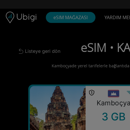
Skip to content
İçerik
Gezinme çubuğu
Alt bilgi
eSIM MAĞAZASI
YARDIM ME
eSIM • K
Listeye geri dön
Back to list
Kamboçyade yerel tarifelerle bağlantıda k
Kamboçy
3 GB