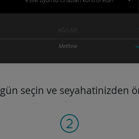
eSIM uyumlu
cihazları
kontrol edin
AĞ
(LAR)
Metfone
ugün seçin ve seyahatinizden ön