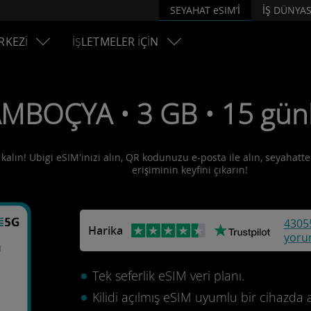
SEYAHAT eSIM’İ
İŞ DÜNYAS
RKEZİ
İŞLETMELER İÇİN
AMBOÇYA • 3 GB • 15 gün
alın! Ubigi eSIM'inizi alın, QR kodunuzu e-posta ile alın, seyahatten
erişiminin keyfini çıkarın!
4305
Harika
yoru
a
Tek seferlik eSIM veri planı.
Kilidi açılmış eSIM uyumlu bir cihazda 