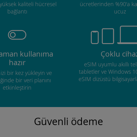
üksek kaliteli hücresel
ücretlerinden %90'a k
bağlantı
ucuz
zaman kullanıma
Çoklu ciha
hazır
eSIM uyumlu akıllı tel
tabletler ve Windows 1
izi bir kez yükleyin ve
eSIM dizüstü bilgisayarla
ğinde bir veri planını
etkinleştirin
Güvenli ödeme