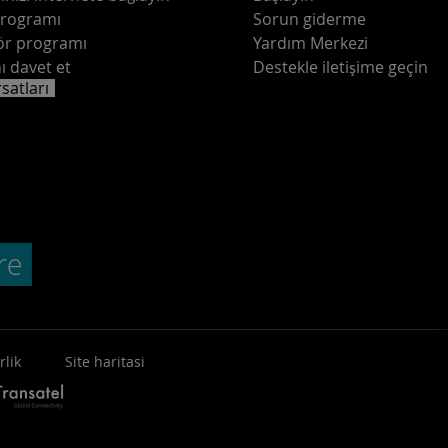
programı
Sorun giderme
ör programı
Yardım Merkezi
ı davet et
Destekle iletişime geçin
rsatları
rlik
Site haritasi