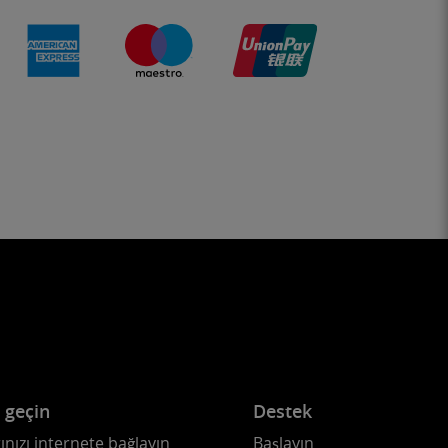
e geçin
Destek
ınızı internete bağlayın
Başlayın