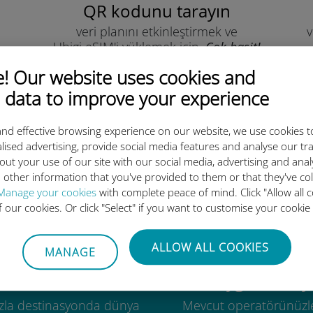
QR kodunu tarayın
veri planını etkinleştirmek ve
v
Ubigi eSIM'i yüklemek için.
Çok basit!
 Our website uses cookies and
 data to improve your experience
nd effective browsing experience on our website, we use cookies t
lised advertising, provide social media features and analyse our tra
out your use of our site with our social media, advertising and ana
luslararası eSIM neden bu kada
 other information that you've provided to them or that they've co
Manage your cookies
with complete peace of mind. Click "Allow all c
of our cookies. Or click "Select" if you want to customise your cookie
ALLOW ALL COOKIES
MANAGE
Küresel
Uygun maliye
zla destinasyonda dünya
Mevcut operatörünüzl