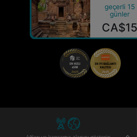
geçerli 15
günler
CA$1