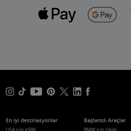
En iyi destinasyonlar
Bağlantılı Araçlar
USA için eSIM
BMW için Ubigi