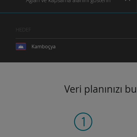
Ağları
ve kapsama
alanını gösterin
HEDEF
Kamboçya
Veri planınızı b