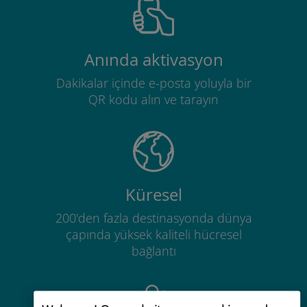
Anında aktivasyon
Dakikalar içinde e-posta yoluyla bir
QR kodu alın ve tarayın
Küresel
200'den fazla destinasyonda dünya
çapında yüksek kaliteli hücresel
bağlantı