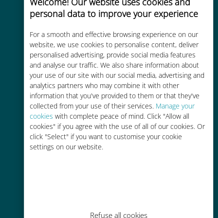
Welcome! Our website uses cookies and
personal data to improve your experience
Uygun maliyetli
For a smooth and effective browsing experience on our
Mevcut operatörünüzle dolaşım
website, we use cookies to personalise content, deliver
personalised advertising, provide social media features
ücretlerinden %90'a kadar daha
and analyse our traffic. We also share information about
ucuz
your use of our site with our social media, advertising and
analytics partners who may combine it with other
information that you've provided to them or that they've
collected from your use of their services.
Manage your
cookies
with complete peace of mind. Click "Allow all
cookies" if you agree with the use of all of our cookies. Or
Kolay doldurma
click "Select" if you want to customise your cookie
settings on our website.
Ubigi uygulaması aracılığıyla her
yerde, Wi-Fi veya kalan veri
olmadan bile
Refuse all cookies