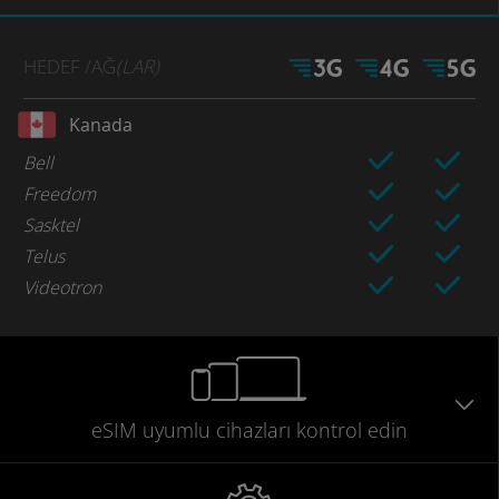
HEDEF
/AĞ
(LAR)
Kanada
Bell
Freedom
Sasktel
Telus
Videotron
eSIM uyumlu
cihazları
kontrol edin