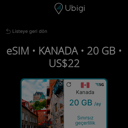
Skip to content
İçerik
Gezinme çubuğu
Alt bilgi
Listeye geri dön
Back to list
eSIM • KANADA • 20 GB •
US$22
Kanada
20 GB
/ay
Sınırsız
geçerlilik