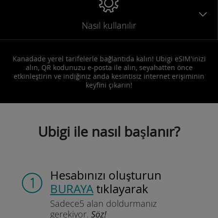
Nasıl kullanılır
Kanadade yerel tarifelerle bağlantıda kalın! Ubigi eSIM'inizi
alın, QR kodunuzu e-posta ile alın, seyahatten önce
etkinleştirin ve indiğiniz anda kesintisiz internet erişiminin
keyfini çıkarın!
Ubigi ile nasıl başlanır?
Hesabınızı oluşturun
BURAYA
tıklayarak
Sadece
5 alan doldurmanız
gerekiyor.
Söz!