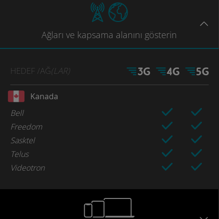
Ağları
ve kapsama
alanını gösterin
HEDEF
/AĞ
(LAR)
Kanada
Bell
Freedom
Sasktel
Telus
Videotron