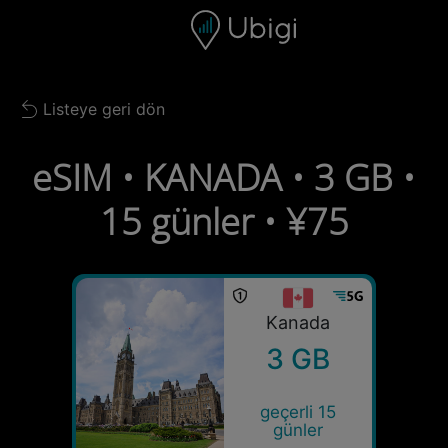
Skip to content
İçerik
Gezinme çubuğu
Alt bilgi
Listeye geri dön
Back to list
eSIM • KANADA • 3 GB •
15 günler • ¥75
Kanada
3 GB
geçerli 15
günler