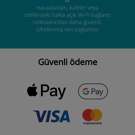
Havaalanları, kafeler veya
otellerdeki halka açık Wi-Fi bağlantı
noktalarından daha güvenli.
Şifrelenmiş veri bağlantısı.
Güvenli ödeme