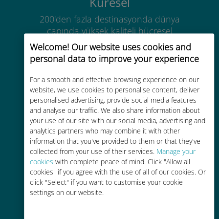
Küresel
200'den fazla destinasyonda dünya
çapında yüksek kaliteli hücresel
bağlantı
Welcome! Our website uses cookies and
personal data to improve your experience
For a smooth and effective browsing experience on our
website, we use cookies to personalise content, deliver
personalised advertising, provide social media features
Uygun maliyetli
and analyse our traffic. We also share information about
your use of our site with our social media, advertising and
Mevcut operatörünüzle dolaşım
analytics partners who may combine it with other
ücretlerinden %90'a kadar daha
information that you've provided to them or that they've
ucuz
collected from your use of their services.
Manage your
cookies
with complete peace of mind. Click "Allow all
cookies" if you agree with the use of all of our cookies. Or
click "Select" if you want to customise your cookie
settings on our website.
Kolay doldurma