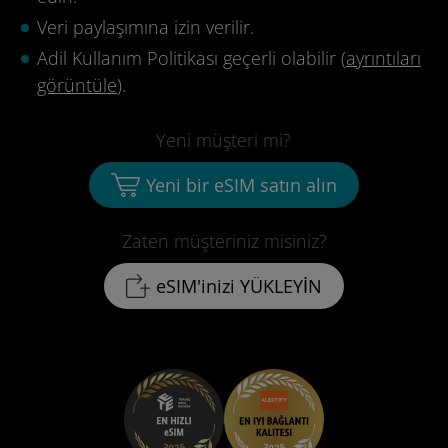
Veri paylaşımına izin verilir.
Adil Kullanım Politikası geçerli olabilir (
ayrıntıları
görüntüle
).
Yeni müşteri mi?
Yeni bir eSIM satın alın
Zaten müşteriniz misiniz?
eSIM'inizi YÜKLEYİN