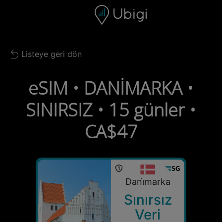
Skip to content
İçerik
Gezinme çubuğu
Alt bilgi
Listeye geri dön
Back to list
eSIM • DANİMARKA •
SINIRSIZ • 15 günler •
CA$47
Dani̇marka
Sınırsız
Veri