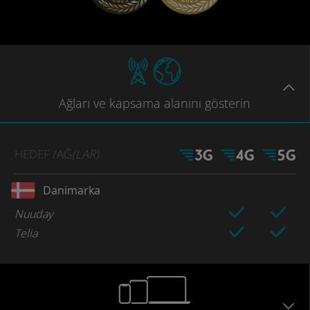
Ağları
ve kapsama
alanını gösterin
HEDEF
/AĞ
(LAR)
Danimarka
Nuuday
Telia