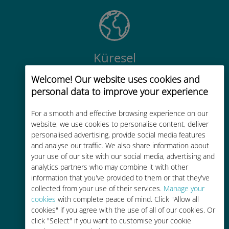
Küresel
200'den fazla destinasyonda dünya
Welcome! Our website uses cookies and
çapında yüksek kaliteli hücresel
personal data to improve your experience
bağlantı
For a smooth and effective browsing experience on our
website, we use cookies to personalise content, deliver
personalised advertising, provide social media features
and analyse our traffic. We also share information about
your use of our site with our social media, advertising and
analytics partners who may combine it with other
Uygun maliyetli
information that you've provided to them or that they've
Mevcut operatörünüzle dolaşım
collected from your use of their services.
Manage your
cookies
with complete peace of mind. Click "Allow all
ücretlerinden %90'a kadar daha
cookies" if you agree with the use of all of our cookies. Or
ucuz
click "Select" if you want to customise your cookie