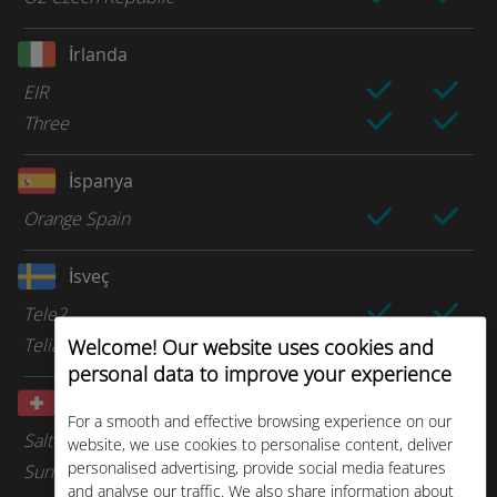
İrlanda
EIR
Three
İspanya
Orange Spain
İsveç
Tele2
Telia
Welcome! Our website uses cookies and
personal data to improve your experience
İsviçre
For a smooth and effective browsing experience on our
Salt
website, we use cookies to personalise content, deliver
personalised advertising, provide social media features
Sunrise
and analyse our traffic. We also share information about