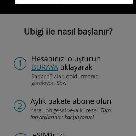
keyfini çıkarın!
Ubigi ile nasıl başlanır?
Hesabınızı oluşturun
BURAYA
tıklayarak
Sadece
5 alan doldurmanız
gerekiyor.
Söz!
Aylık pakete
abone olun
Yerel, bölgesel
veya küresel.
Tüm
ihtiyaçlarınızı karşılıyoruz!
eSIM’inizi