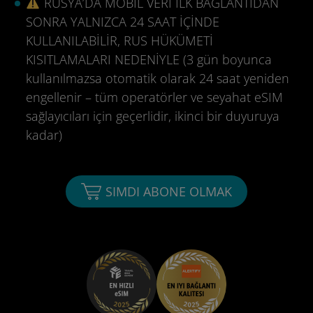
RUSYA’DA MOBİL VERİ İLK BAĞLANTIDAN
SONRA YALNIZCA 24 SAAT İÇİNDE
KULLANILABİLİR, RUS HÜKÜMETİ
KISITLAMALARI NEDENİYLE (3 gün boyunca
kullanılmazsa otomatik olarak 24 saat yeniden
engellenir – tüm operatörler ve seyahat eSIM
sağlayıcıları için geçerlidir, ikinci bir duyuruya
kadar)
SIMDI ABONE OLMAK