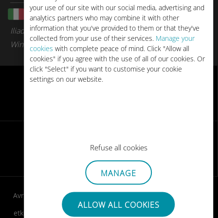
your use of our site with our social media, advertising and
İtalya
analytics partners who may combine it with other
information that you've provided to them or that they've
Iliad
collected from your use of their services.
Manage your
WindTre
cookies
with complete peace of mind. Click "Allow all
cookies" if you agree with the use of all of our cookies. Or
click "Select" if you want to customise your cookie
settings on our website.
eSIM uyumlu
cihazları
kontrol edin
Refuse all cookies
Nasıl kullanılır
MANAGE
Avrupade yerel tarifelerle bağlantıda kalın! Ubigi eSIM'inizi
ALLOW ALL COOKIES
alın, QR kodunuzu e-posta ile alın, seyahatten önce
etkinleştirin ve indiğiniz anda kesintisiz internet erişiminin