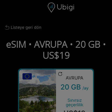
Skip to content
İçerik
Gezinme çubuğu
Alt bilgi
Listeye geri dön
Back to list
eSIM • AVRUPA • 20 GB •
US$19
AVRUPA
20 GB
/ay
Sınırsız
geçerlilik