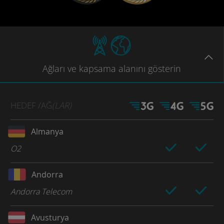
Ağları
ve kapsama
alanını gösterin
HEDEF
/AĞ
(LAR)
Almanya
O2
Andorra
Andorra Telecom
Avusturya