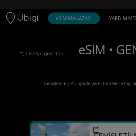
Skip to content
İçerik
Gezinme çubuğu
Alt bilgi
eSIM MAĞAZASI
YARDIM ME
eSIM • GEN
Listeye geri dön
Back to list
Genişletilmiş Avrupade yerel tarifelerle bağlan
GENİŞLETİL