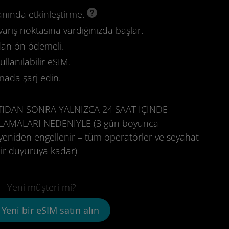
anında etkinleştirme.
varış noktasına vardığınızda başlar.
dan ön ödemeli.
llanılabilir eSIM.
mada şarj edin.
TIDAN SONRA YALNIZCA 24 SAAT İÇİNDE
TLAMALARI NEDENİYLE (3 gün boyunca
yeniden engellenir – tüm operatörler ve seyahat
i bir duyuruya kadar)
Yeni müşteri mi?
Yeni bir eSIM satın alın