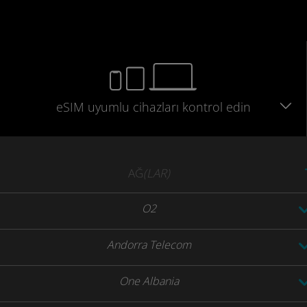
eSIM uyumlu
cihazları
kontrol edin
AĞ
(LAR)
O2
Andorra Telecom
One Albania