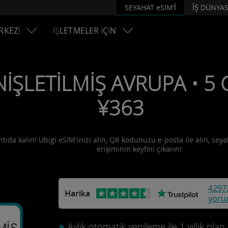
SEYAHAT eSIM’İ
İŞ DÜNYAS
RKEZİ
İŞLETMELER İÇİN
İŞLETİLMİŞ AVRUPA • 5 G
¥363
tıda kalın! Ubigi eSIM'inizi alın, QR kodunuzu e-posta ile alın, seya
erişiminin keyfini çıkarın!
4297
Harika
yoru
Aylık otomatik yenileme ile 1 yıllık plan.
MİŞ