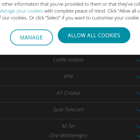
 other information that you've provided to them or that they've co
Free Mobile
Manage your cookies
with complete peace of mind. Click "Allow all c
Orange
of our cookies. Or click "Select" if you want to customise your cookie
SFR
ALLOW ALL COOKIES
MANAGE
Sure Telecom
Cellfie Mobile
KPN
A1 Croatia
Sure Telecom
M-Tel
One Montenegro