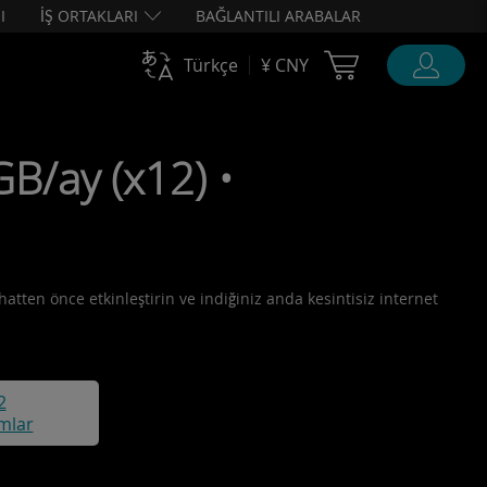
I
İŞ ORTAKLARI
BAĞLANTILI ARABALAR
Cart Ubigi
Türkçe
¥ CNY
B/ay (x12) •
hatten önce etkinleştirin ve indiğiniz anda kesintisiz internet
2
mlar