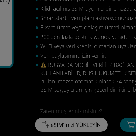
Kilidi açılmış eSIM uyumlu bir cihazda 
Smartstart - veri planı aktivasyonunuz 
Ekstra ücret veya dolaşım ücreti olma
200'den fazla destinasyonda yeniden ku
Wi-Fi veya veri kredisi olmadan uygula
Veri paylaşımına izin verilir.
RUSYA’DA MOBİL VERİ İLK BAĞLAN
KULLANILABİLİR, RUS HÜKÜMETİ KISI
kullanılmazsa otomatik olarak 24 saat 
eSIM sağlayıcıları için geçerlidir, ikinc
Zaten müşteriniz misiniz?
eSIM'inizi YÜKLEYİN