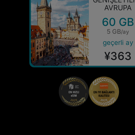
AVRUPA
60 GB
5 GB
/ay
geçerli ay
¥363