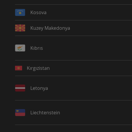
Kosova
Kuzey Makedonya
Kıbrıs
Kırgızistan
Letonya
Liechtenstein