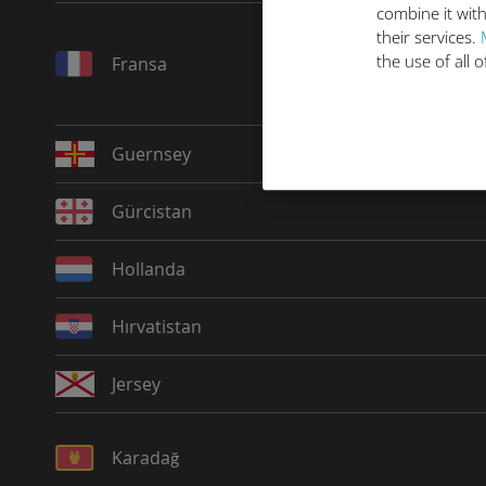
combine it with
their services.
the use of all 
Fransa
Guernsey
Gürcistan
Hollanda
Hırvatistan
Jersey
Karadağ