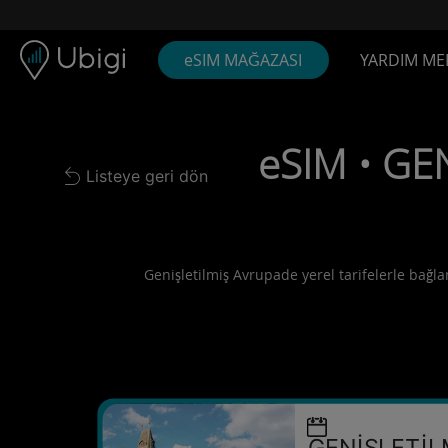
Skip to content
İçerik
Gezinme çubuğu
Alt bilgi
eSIM MAĞAZASI
YARDIM ME
eSIM • GEN
Listeye geri dön
Back to list
Genişletilmiş Avrupade yerel tarifelerle bağlan
GENİŞLETİL