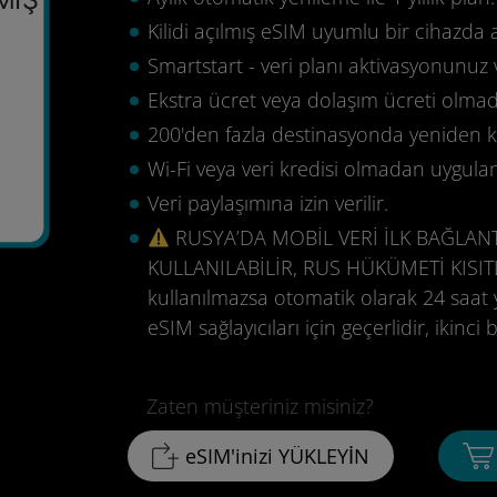
Kilidi açılmış eSIM uyumlu bir cihazda 
Smartstart - veri planı aktivasyonunuz 
Ekstra ücret veya dolaşım ücreti olma
200'den fazla destinasyonda yeniden ku
Wi-Fi veya veri kredisi olmadan uygula
Veri paylaşımına izin verilir.
RUSYA’DA MOBİL VERİ İLK BAĞLAN
KULLANILABİLİR, RUS HÜKÜMETİ KISI
kullanılmazsa otomatik olarak 24 saat 
eSIM sağlayıcıları için geçerlidir, ikinc
Zaten müşteriniz misiniz?
eSIM'inizi YÜKLEYİN