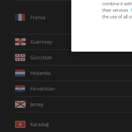
combine it with
their services.
the use of all 
Fransa
Guernsey
Gürcistan
Hollanda
Hırvatistan
Jersey
Karadağ