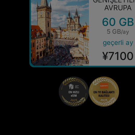
AVRUPA
60 GB
5 GB
/ay
geçerli ay
¥7100