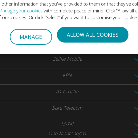
 other information that you've provided to them or that they've co
Free Mobile
Manage your cookies
with complete peace of mind. Click "Allow all c
Orange
of our cookies. Or click "Select" if you want to customise your cookie
SFR
ALLOW ALL COOKIES
MANAGE
Sure Telecom
Cellfie Mobile
KPN
A1 Croatia
Sure Telecom
M-Tel
One Montenegro