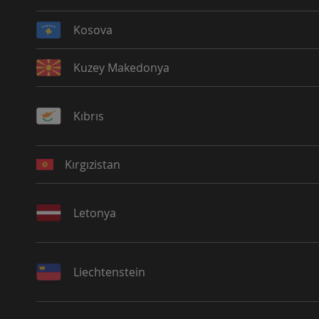
Kosova
Kuzey Makedonya
Kıbrıs
Kırgızistan
Letonya
Liechtenstein