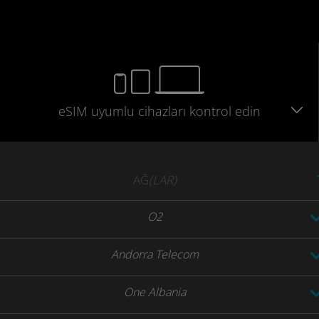
eSIM uyumlu
cihazları
kontrol edin
AĞ
(LAR)
O2
Andorra Telecom
One Albania