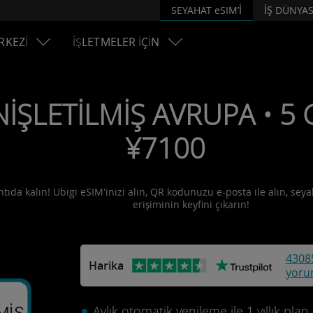
SEYAHAT eSIM’İ
İŞ DÜNYAS
RKEZİ
İŞLETMELER İÇİN
İŞLETİLMİŞ AVRUPA • 5 G
¥7100
tıda kalın! Ubigi eSIM'inizi alın, QR kodunuzu e-posta ile alın, seya
erişiminin keyfini çıkarın!
4308
Harika
yoru
Aylık otomatik yenileme ile 1 yıllık plan.
MİŞ