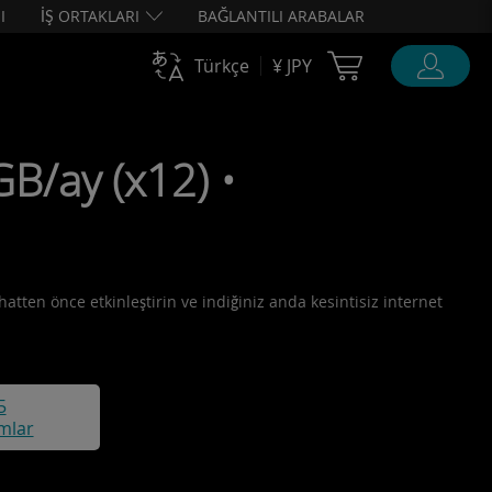
I
İŞ ORTAKLARI
BAĞLANTILI ARABALAR
Cart Ubigi
Türkçe
¥ JPY
B/ay (x12) •
hatten önce etkinleştirin ve indiğiniz anda kesintisiz internet
5
mlar