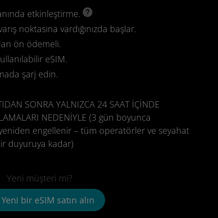
anında etkinleştirme.
varış noktasına vardığınızda başlar.
dan ön ödemeli.
llanılabilir eSIM.
mada şarj edin.
TIDAN SONRA YALNIZCA 24 SAAT İÇİNDE
TLAMALARI NEDENİYLE (3 gün boyunca
yeniden engellenir – tüm operatörler ve seyahat
i bir duyuruya kadar)
Yeni müşteri mi?
Yeni bir eSIM satın alın