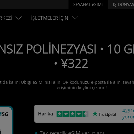
SEYAHAT eSIM’İ
İŞ DÜNYAS
RKEZİ
İŞLETMELER İÇİN
NSIZ POLİNEZYASI • 10 GB
• ¥322
tıda kalın! Ubigi eSIM'inizi alın, QR kodunuzu e-posta ile alın, seyah
erişiminin keyfini çıkarın!
4291
Harika
yoru
i
Tek seferlik eSIM veri planı.