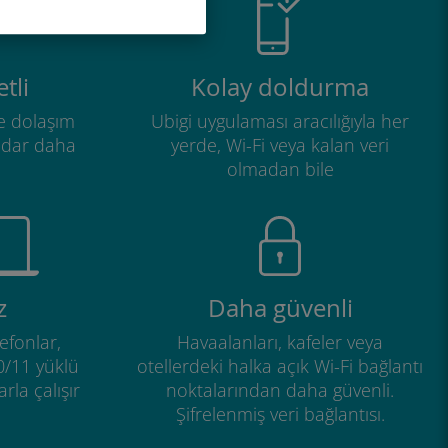
tli
Kolay doldurma
e dolaşım
Ubigi uygulaması aracılığıyla her
adar daha
yerde, Wi-Fi veya kalan veri
olmadan bile
z
Daha güvenli
efonlar,
Havaalanları, kafeler veya
0/11 yüklü
otellerdeki halka açık Wi-Fi bağlantı
rla çalışır
noktalarından daha güvenli.
Şifrelenmiş veri bağlantısı.