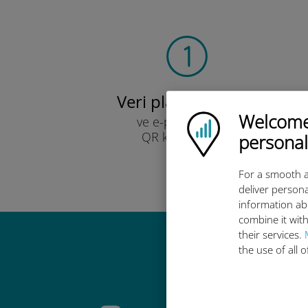
Veri planınızı seçin
Welcome!
Ubigi logo
ve e-posta yoluyla
QR kodu ile alın.
personal
Hızlı!
For a smooth a
deliver persona
information ab
combine it with
their services.
the use of all 
Ubigi u