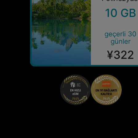
10 GB
geçerli 30
günler
¥322