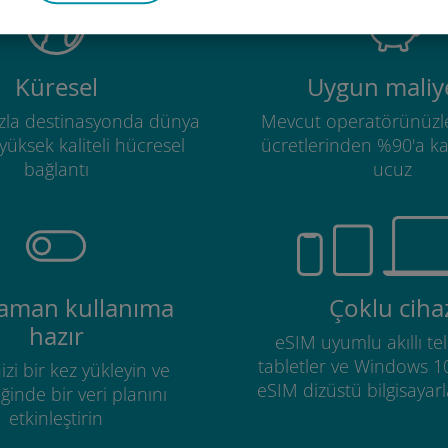
Küresel
Uygun maliye
zla destinasyonda dünya
Mevcut operatörünüzl
üksek kaliteli hücresel
ücretlerinden %90'a k
bağlantı
ucuz
zaman kullanıma
Çoklu ciha
hazır
eSIM uyumlu akıllı tel
tabletler ve Windows 1
izi bir kez yükleyin ve
eSIM dizüstü bilgisayarla
ğinde bir veri planını
etkinleştirin