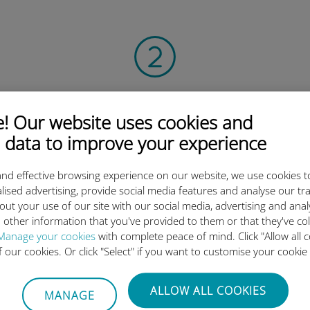
QR kodunu tarayın
 Our website uses cookies and
veri planını etkinleştirmek ve
v
Ubigi eSIM'i yüklemek için.
Çok basit!
 data to improve your experience
nd effective browsing experience on our website, we use cookies t
lised advertising, provide social media features and analyse our tra
out your use of our site with our social media, advertising and ana
 other information that you've provided to them or that they've co
Manage your cookies
with complete peace of mind. Click "Allow all c
of our cookies. Or click "Select" if you want to customise your cookie
luslararası eSIM neden bu kada
ALLOW ALL COOKIES
MANAGE