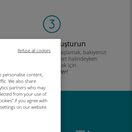
Hesabınızı oluşturun
Refuse all cookies
eri planınızı kullanmaya başlamak, bakiyenizi
kontrol etmek ve hareket halindeyken
yükleme yapmak için.
İyi eğlenceler!
o personalise content,
ffic. We also share
lytics partners who may
llected from your use of
ookies" if you agree with
 settings on our website.
r harika