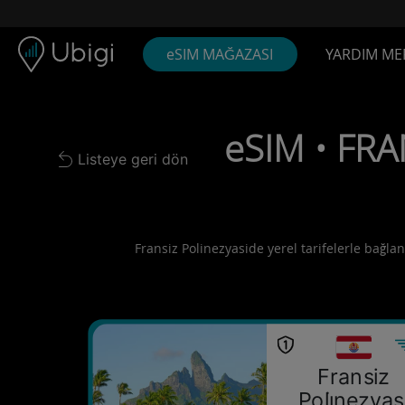
Skip to content
İçerik
Gezinme çubuğu
Alt bilgi
eSIM MAĞAZASI
YARDIM ME
eSIM • FRA
Listeye geri dön
Back to list
Fransiz Polinezyaside yerel tarifelerle bağlan
Fransiz
Poli̇nezyas