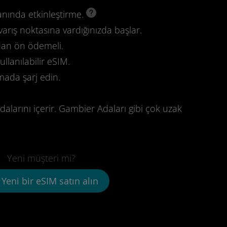
anında etkinleştirme.
varış noktasına vardığınızda başlar.
dan ön ödemeli.
llanılabilir eSIM.
mada şarj edin.
alarını içerir. Gambier Adaları gibi çok uzak
Yeni müşteri mi?
Yeni bir eSIM satın alın