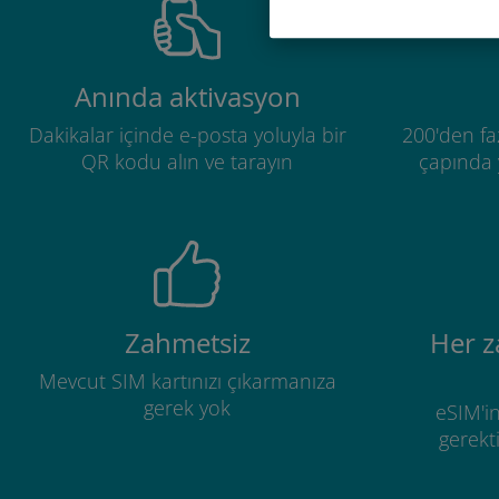
Anında aktivasyon
Dakikalar içinde e-posta yoluyla bir
200'den fa
QR kodu alın ve tarayın
çapında y
Zahmetsiz
Her 
Mevcut SIM kartınızı çıkarmanıza
gerek yok
eSIM'in
gerekti