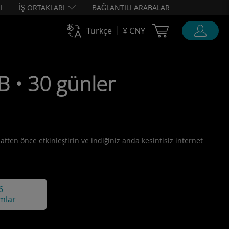
I
İŞ ORTAKLARI
BAĞLANTILI ARABALAR
Cart Ubigi
Türkçe
¥ CNY
 • 30 günler
atten önce etkinleştirin ve indiğiniz anda kesintisiz internet
6
mlar