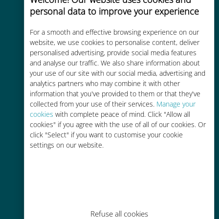
personal data to improve your experience
Uygun maliyetli
For a smooth and effective browsing experience on our
Mevcut operatörünüzle dolaşım
website, we use cookies to personalise content, deliver
ücretlerinden %90'a kadar daha
personalised advertising, provide social media features
ucuz
and analyse our traffic. We also share information about
your use of our site with our social media, advertising and
analytics partners who may combine it with other
information that you've provided to them or that they've
collected from your use of their services.
Manage your
cookies
with complete peace of mind. Click "Allow all
cookies" if you agree with the use of all of our cookies. Or
Kolay doldurma
click "Select" if you want to customise your cookie
settings on our website.
Ubigi uygulaması aracılığıyla her
yerde, Wi-Fi veya kalan veri
olmadan bile
Refuse all cookies