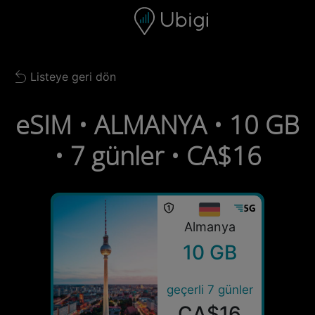
Skip to content
İçerik
Gezinme çubuğu
Alt bilgi
Listeye geri dön
Back to list
eSIM • ALMANYA • 10 GB
• 7 günler • CA$16
Almanya
10 GB
geçerli 7 günler
CA$16