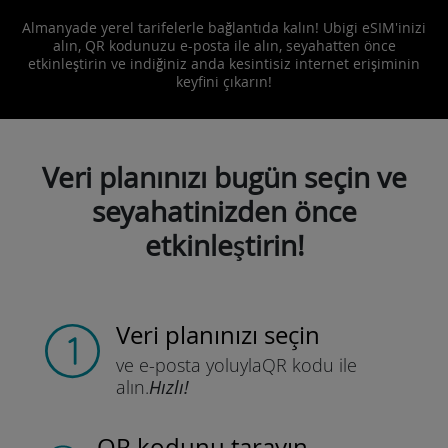
Almanyade yerel tarifelerle bağlantıda kalın! Ubigi eSIM'inizi
alın, QR kodunuzu e-posta ile alın, seyahatten önce
etkinleştirin ve indiğiniz anda kesintisiz internet erişiminin
keyfini çıkarın!
Veri planınızı bugün seçin ve
seyahatinizden önce
etkinleştirin!
Veri planınızı seçin
ve e-posta yoluyla
QR kodu ile
alın.
Hızlı!
QR kodunu tarayın