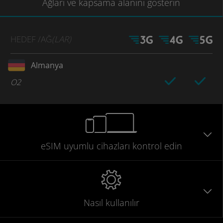
Ağları
ve kapsama
alanını gösterin
HEDEF
/AĞ
(LAR)
Almanya
O2
eSIM uyumlu
cihazları
kontrol edin
Nasıl kullanılır