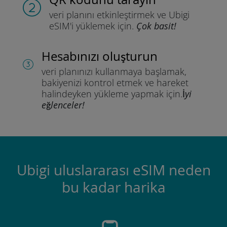
veri planını etkinleştirmek ve
Ubigi
eSIM'i yüklemek için.
Çok basit!
Hesabınızı oluşturun
veri planınızı kullanmaya başlamak,
bakiyenizi kontrol etmek ve hareket
halindeyken yükleme yapmak için.
İyi
eğlenceler!
Ubigi uluslararası eSIM neden
bu kadar harika