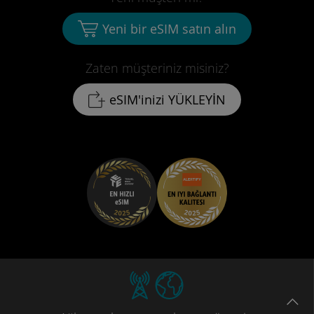
Yeni bir eSIM satın alın
Zaten müşteriniz misiniz?
eSIM'inizi YÜKLEYİN