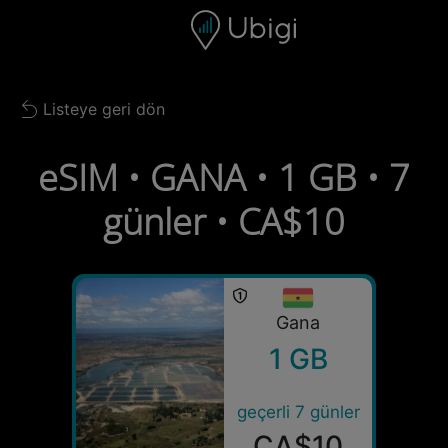
Skip to content
İçerik
Gezinme çubuğu
Alt bilgi
Listeye geri dön
Back to list
eSIM • GANA • 1 GB • 7
günler • CA$10
Gana
1 GB
geçerli 7 günler
CA$10