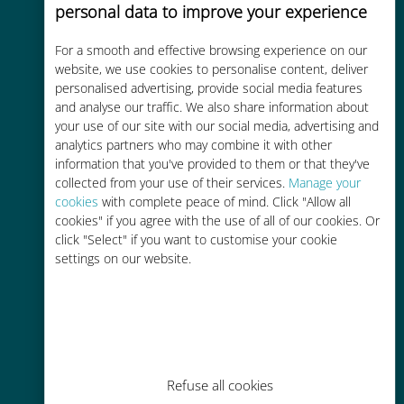
personal data to improve your experience
Uygun maliyetli
For a smooth and effective browsing experience on our
Mevcut operatörünüzle dolaşım
website, we use cookies to personalise content, deliver
ücretlerinden %90'a kadar daha
personalised advertising, provide social media features
ucuz
and analyse our traffic. We also share information about
your use of our site with our social media, advertising and
analytics partners who may combine it with other
information that you've provided to them or that they've
collected from your use of their services.
Manage your
cookies
with complete peace of mind. Click "Allow all
cookies" if you agree with the use of all of our cookies. Or
Kolay doldurma
click "Select" if you want to customise your cookie
Ubigi uygulaması aracılığıyla her
settings on our website.
yerde, Wi-Fi veya kalan veri
olmadan bile
Refuse all cookies