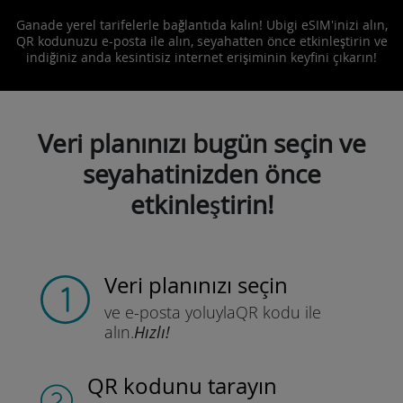
Ganade yerel tarifelerle bağlantıda kalın! Ubigi eSIM'inizi alın,
QR kodunuzu e-posta ile alın, seyahatten önce etkinleştirin ve
indiğiniz anda kesintisiz internet erişiminin keyfini çıkarın!
Veri planınızı bugün seçin ve
seyahatinizden önce
etkinleştirin!
Veri planınızı seçin
ve e-posta yoluyla
QR kodu ile
alın.
Hızlı!
QR kodunu tarayın