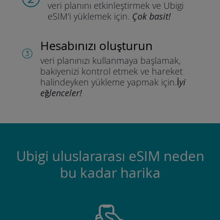
veri planını etkinleştirmek ve
Ubigi
eSIM'i yüklemek için.
Çok basit!
Hesabınızı oluşturun
veri planınızı kullanmaya başlamak,
bakiyenizi kontrol etmek ve hareket
halindeyken yükleme yapmak için.
İyi
eğlenceler!
Ubigi uluslararası eSIM neden
bu kadar harika