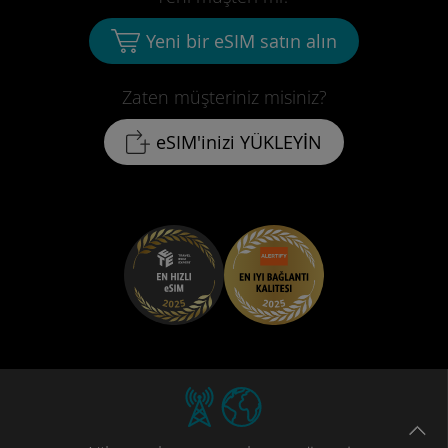
Yeni bir eSIM satın alın
Zaten müşteriniz misiniz?
eSIM'inizi YÜKLEYİN