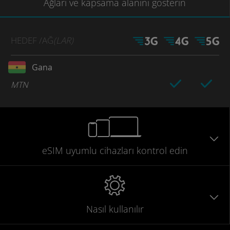
Ağları
ve kapsama
alanını gösterin
HEDEF
/AĞ
(LAR)
Gana
MTN
eSIM uyumlu
cihazları
kontrol edin
Nasıl kullanılır