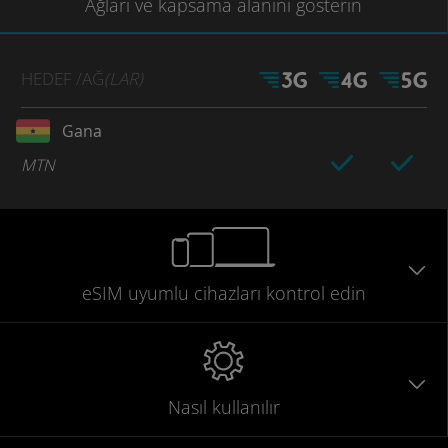
Ağları
ve kapsama
alanını gösterin
HEDEF
/AĞ
(LAR)
Gana
MTN
eSIM uyumlu
cihazları
kontrol edin
Nasıl kullanılır