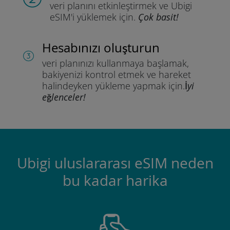
veri planını etkinleştirmek ve
Ubigi
eSIM'i yüklemek için.
Çok basit!
Hesabınızı oluşturun
veri planınızı kullanmaya başlamak,
bakiyenizi kontrol etmek ve hareket
halindeyken yükleme yapmak için.
İyi
eğlenceler!
Ubigi uluslararası eSIM neden
bu kadar harika