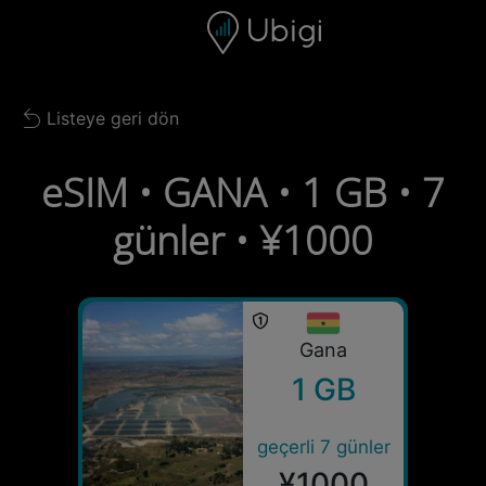
Skip to content
İçerik
Gezinme çubuğu
Alt bilgi
Listeye geri dön
Back to list
eSIM • GANA • 1 GB • 7
günler • ¥1000
Gana
1 GB
geçerli 7 günler
¥1000