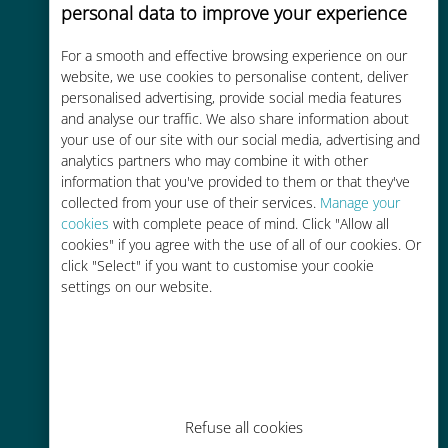
personal data to improve your experience
Uygun maliyetli
For a smooth and effective browsing experience on our
Mevcut operatörünüzle dolaşım
website, we use cookies to personalise content, deliver
ücretlerinden %90'a kadar daha
personalised advertising, provide social media features
ucuz
and analyse our traffic. We also share information about
your use of our site with our social media, advertising and
analytics partners who may combine it with other
information that you've provided to them or that they've
collected from your use of their services.
Manage your
cookies
with complete peace of mind. Click "Allow all
cookies" if you agree with the use of all of our cookies. Or
Kolay doldurma
click "Select" if you want to customise your cookie
Ubigi uygulaması aracılığıyla her
settings on our website.
yerde, Wi-Fi veya kalan veri
olmadan bile
Refuse all cookies