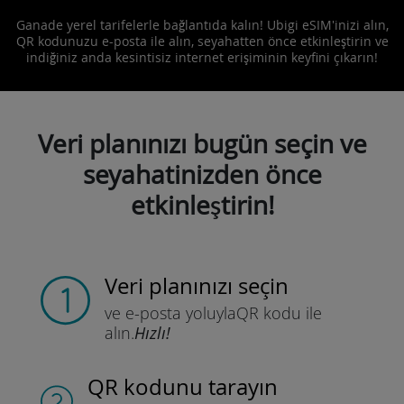
Ganade yerel tarifelerle bağlantıda kalın! Ubigi eSIM'inizi alın,
QR kodunuzu e-posta ile alın, seyahatten önce etkinleştirin ve
indiğiniz anda kesintisiz internet erişiminin keyfini çıkarın!
Veri planınızı bugün seçin ve
seyahatinizden önce
etkinleştirin!
Veri planınızı seçin
ve e-posta yoluyla
QR kodu ile
alın.
Hızlı!
QR kodunu tarayın