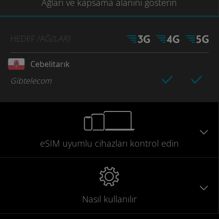
Ağları
ve kapsama
alanını gösterin
HEDEF
/AĞ
(LAR)
Cebelitarık
Gibtelecom
eSIM uyumlu
cihazları
kontrol edin
Nasıl kullanılır