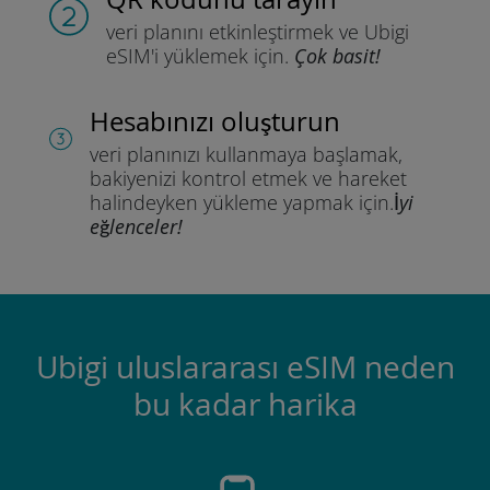
veri planını etkinleştirmek ve
Ubigi
eSIM'i yüklemek için.
Çok basit!
Hesabınızı oluşturun
veri planınızı kullanmaya başlamak,
bakiyenizi kontrol etmek ve hareket
halindeyken yükleme yapmak için.
İyi
eğlenceler!
Ubigi uluslararası eSIM neden
bu kadar harika