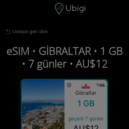
Skip to content
İçerik
Gezinme çubuğu
Alt bilgi
Listeye geri dön
Back to list
eSIM • GİBRALTAR • 1 GB
• 7 günler • AU$12
Gi̇braltar
1 GB
geçerli 7 günler
AU$12