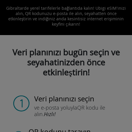
Gibraltarde yerel tarifelerle bağlantıda kalın! Ubigi eSIM'inizi
alın, QR kodunuzu e-posta ile alın, seyahatten önce
etkinleştirin ve indiğiniz anda kesintisiz internet erişiminin
keyfini çıkarın!
Veri planınızı bugün seçin ve
seyahatinizden önce
etkinleştirin!
Veri planınızı seçin
ve e-posta yoluyla
QR kodu ile
alın.
Hızlı!
QR kodunu tarayın