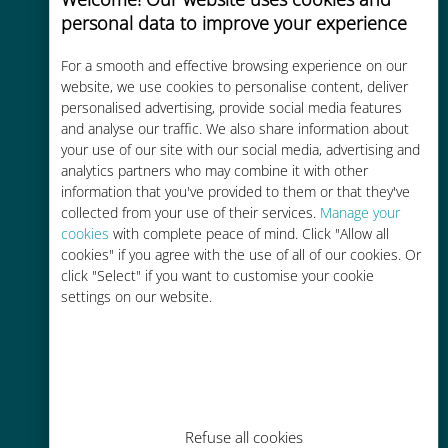
personal data to improve your experience
Uygun maliyetli
For a smooth and effective browsing experience on our
Mevcut operatörünüzle dolaşım
website, we use cookies to personalise content, deliver
ücretlerinden %90'a kadar daha
personalised advertising, provide social media features
ucuz
and analyse our traffic. We also share information about
your use of our site with our social media, advertising and
analytics partners who may combine it with other
information that you've provided to them or that they've
collected from your use of their services.
Manage your
cookies
with complete peace of mind. Click "Allow all
cookies" if you agree with the use of all of our cookies. Or
Kolay doldurma
click "Select" if you want to customise your cookie
settings on our website.
Ubigi uygulaması aracılığıyla her
yerde, Wi-Fi veya kalan veri
olmadan bile
Refuse all cookies