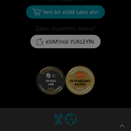
Yeni bir eSIM satın alın
Zaten müşteriniz misiniz?
eSIM'inizi YÜKLEYİN