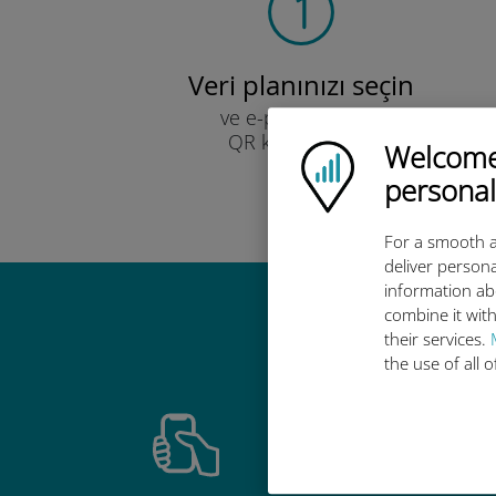
Veri planınızı seçin
ve e-posta yoluyla
QR kodu ile alın.
Welcome!
Ubigi logo
Hızlı!
personal
For a smooth a
deliver persona
information ab
combine it with
Ubigi u
their services.
the use of all 