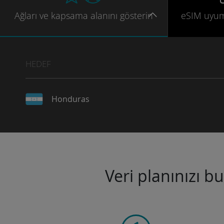
Ağları
ve kapsama
alanını gösterin
eSIM uyu
HEDEF
Honduras
Veri planınızı b