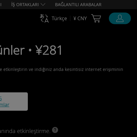
I
İŞ ORTAKLARI
BAĞLANTILI ARABALAR
Cart Ubigi
Türkçe
¥ CNY
nler • ¥281
 etkinleştirin ve indiğiniz anda kesintisiz internet erişiminin
5
mlar
anında etkinleştirme.