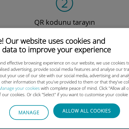
QR kodunu tarayın
veri planını etkinleştirmek ve
v
Ubigi eSIM'i yüklemek için.
Çok basit!
 Our website uses cookies and
 data to improve your experience
nd effective browsing experience on our website, we use cookies t
lised advertising, provide social media features and analyse our tra
out your use of our site with our social media, advertising and ana
 other information that you've provided to them or that they've co
luslararası eSIM neden bu kada
Manage your cookies
with complete peace of mind. Click "Allow all c
of our cookies. Or click "Select" if you want to customise your cookie
ALLOW ALL COOKIES
MANAGE