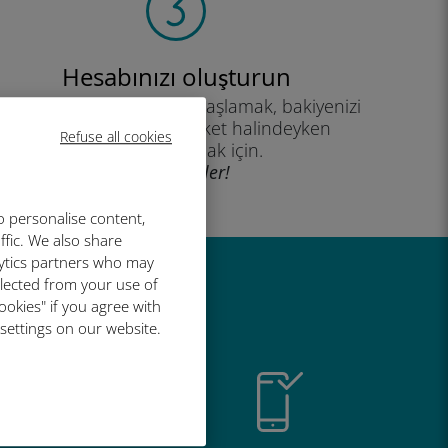
Hesabınızı oluşturun
eri planınızı kullanmaya başlamak, bakiyenizi
kontrol etmek ve hareket halindeyken
Refuse all cookies
yükleme yapmak için.
İyi eğlenceler!
o personalise content,
ffic. We also share
lytics partners who may
llected from your use of
r harika
ookies" if you agree with
 settings on our website.