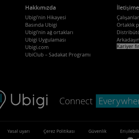
Hakkımızda
İletişim
Ubigi’nin Hikayesi
Çalışanlar
Basında Ubigi
Ortaklık 
Ubigi’nin ağ ortakları
Distribüt
Ubigi Uygulaması
Arkadaşın
Kariyer fı
Ubigi.com
UbiClub – Sadakat Programı
Yasal uyarı
Çerez Politikası
Güvenlik
Erişilebili