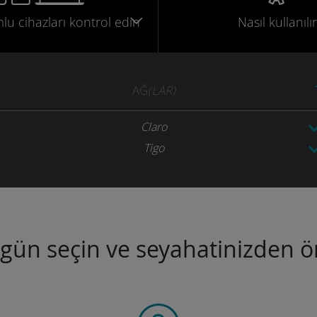
mlu
cihazları
kontrol edin
Nasıl kullanılır
AĞ
(LAR)
Claro
Tigo
ugün seçin ve seyahatinizden ön