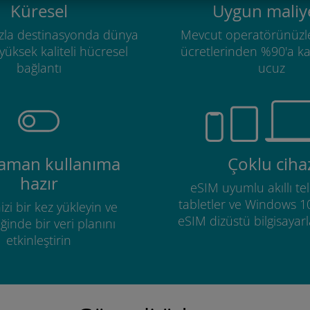
Küresel
Uygun maliye
zla destinasyonda dünya
Mevcut operatörünüzl
üksek kaliteli hücresel
ücretlerinden %90'a k
bağlantı
ucuz
zaman kullanıma
Çoklu ciha
hazır
eSIM uyumlu akıllı tel
tabletler ve Windows 1
izi bir kez yükleyin ve
eSIM dizüstü bilgisayarla
ğinde bir veri planını
etkinleştirin