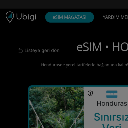
Skip to content
İçerik
Gezinme çubuğu
Alt bilgi
eSIM MAĞAZASI
YARDIM ME
eSIM • HO
Listeye geri dön
Back to list
Hondurasde yerel tarifelerle bağlantıda kalın!
Honduras
Sınırsı
Veri