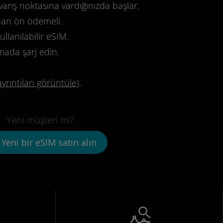
varış noktasına vardığınızda başlar.
dan ön ödemeli.
llanılabilir eSIM.
mada şarj edin.
ayrıntıları görüntüle
).
Yeni müşteri mi?
Yeni bir eSIM satın alın