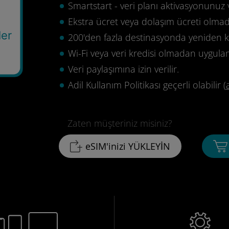
Smartstart - veri planı aktivasyonunuz 
Ekstra ücret veya dolaşım ücreti olma
ler
200'den fazla destinasyonda yeniden ku
Wi-Fi veya veri kredisi olmadan uygula
Veri paylaşımına izin verilir.
Adil Kullanım Politikası geçerli olabilir (
Zaten müşteriniz misiniz?
eSIM'inizi YÜKLEYİN