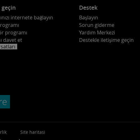
e geçin
Destek
ınızı internete bağlayın
Başlayın
programı
Sorun giderme
ör programı
Yardım Merkezi
ı davet et
Destekle iletişime geçin
rsatları
rlik
Site haritasi