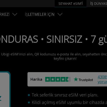
SEYAHAT eSIM’İ
İŞ DÜNYAS
RKEZİ
İŞLETMELER İÇİN
NDURAS • SINIRSIZ • 7 gü
 Ubigi eSIM'inizi alın, QR kodunuzu e-posta ile alın, seyahatten önce
keyfini çıkarın!
4308
Harika
yoru
Tek seferlik sınırsız eSIM veri planı.
z
Kilidi açılmış eSIM uyumlu bir cihazda 