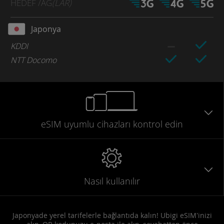
HEDEF
/AĞ
(LAR)
Japonya
KDDI
NTT Docomo
eSIM uyumlu
cihazları
kontrol edin
Nasıl kullanılır
Japonyade yerel tarifelerle bağlantıda kalın! Ubigi eSIM'inizi