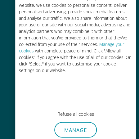
ucuz
website, we use cookies to personalise content, deliver
personalised advertising, provide social media features
and analyse our traffic. We also share information about
your use of our site with our social media, advertising and
analytics partners who may combine it with other
information that you've provided to them or that they've
Kolay doldurma
collected from your use of their services.
Manage your
cookies
with complete peace of mind. Click "Allow all
Ubigi uygulaması aracılığıyla her
cookies" if you agree with the use of all of our cookies. Or
yerde, Wi-Fi veya kalan veri
click "Select" if you want to customise your cookie
olmadan bile
settings on our website.
Zahmetsiz
Refuse all cookies
Mevcut SIM kartınızı çıkarmanıza
gerek yok
MANAGE