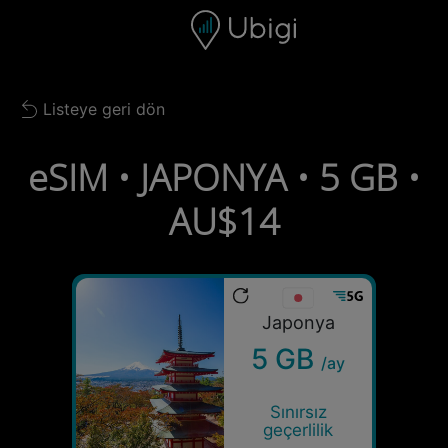
Skip to content
İçerik
Gezinme çubuğu
Alt bilgi
Listeye geri dön
Back to list
eSIM • JAPONYA • 5 GB •
AU$14
Japonya
5 GB
/ay
Sınırsız
geçerlilik