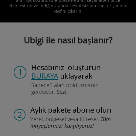
alın, QR kodunuzu e-posta ile alın, seyahatten önce
etkinleştirin ve indiğiniz anda kesintisiz internet erişiminin
keyfini çıkarın!
Ubigi ile nasıl başlanır?
Hesabınızı oluşturun
BURAYA
tıklayarak
Sadece
5 alan doldurmanız
gerekiyor.
Söz!
Aylık pakete
abone olun
Yerel, bölgesel
veya küresel.
Tüm
ihtiyaçlarınızı karşılıyoruz!