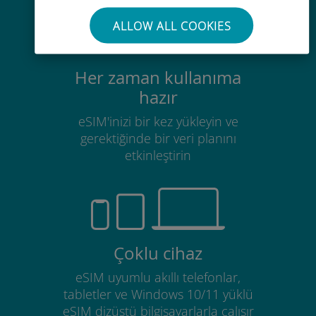
ALLOW ALL COOKIES
Her zaman kullanıma
hazır
eSIM'inizi bir kez yükleyin ve
gerektiğinde bir veri planını
etkinleştirin
Çoklu cihaz
eSIM uyumlu akıllı telefonlar,
tabletler ve Windows 10/11 yüklü
eSIM dizüstü bilgisayarlarla çalışır