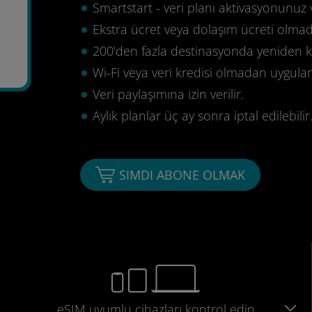
Smartstart - veri planı aktivasyonunuz 
Ekstra ücret veya dolaşım ücreti olma
200'den fazla destinasyonda yeniden ku
0
Wi-Fi veya veri kredisi olmadan uygula
Veri paylaşımına izin verilir.
Aylık planlar üç ay sonra iptal edilebilir
SIMDI ABONE OLMAK
eSIM uyumlu
cihazları
kontrol edin