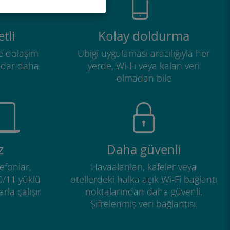
tli
Kolay doldurma
e dolaşım
Ubigi uygulaması aracılığıyla her
adar daha
yerde, Wi-Fi veya kalan veri
olmadan bile
z
Daha güvenli
efonlar,
Havaalanları, kafeler veya
0/11 yüklü
otellerdeki halka açık Wi-Fi bağlantı
rla çalışır
noktalarından daha güvenli.
Şifrelenmiş veri bağlantısı.