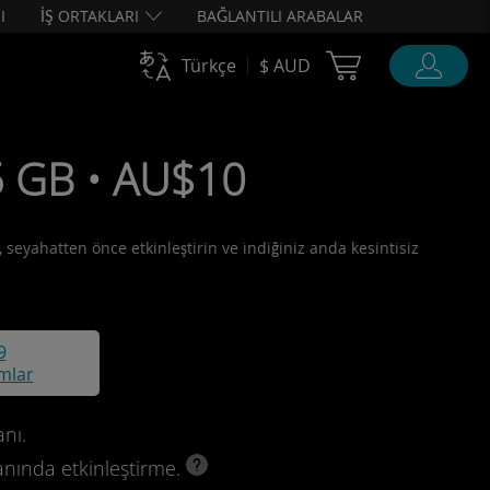
I
İŞ ORTAKLARI
BAĞLANTILI ARABALAR
Cart Ubigi
Türkçe
$ AUD
5 GB • AU$10
 seyahatten önce etkinleştirin ve indiğiniz anda kesintisiz
9
mlar
nı.
anında etkinleştirme.