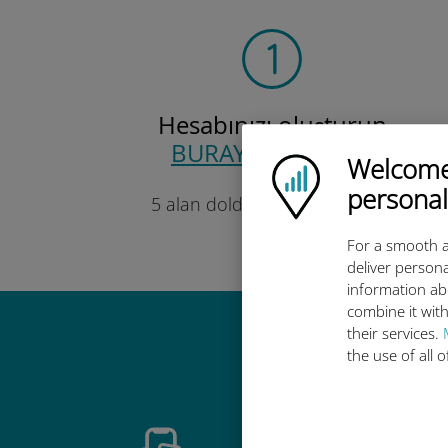
Hesabınızı oluşturun
BURAYA
tıklayarak
Welcome!
Ubigi logo
Sadece
personal
5 alan doldurmanız gerekiyor.
Söz!
For a smooth a
deliver persona
information ab
combine it with
their services.
Ubigi u
the use of all 