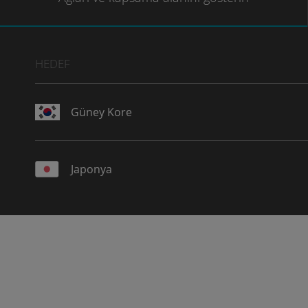
HEDEF
Güney Kore
Japonya