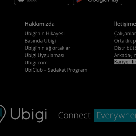
Hakkımızda
İletişim
Ubigi’nin Hikayesi
Çalışanlar
Basında Ubigi
Ortaklık 
Ubigi’nin ağ ortakları
Distribüt
Ubigi Uygulaması
Arkadaşın
Kariyer fı
Ubigi.com
UbiClub – Sadakat Programı