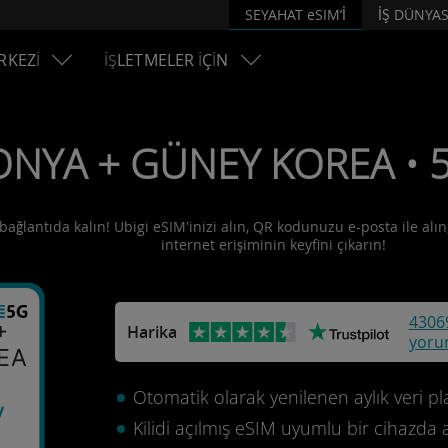
SEYAHAT eSIM’İ
İŞ DÜNYAS
RKEZİ
İŞLETMELER İÇİN
PONYA + GÜNEY KOREA • 
ağlantıda kalın! Ubigi eSIM'inizi alın, QR kodunuzu e-posta ile alın,
internet erişiminin keyfini çıkarın!
4306
+
Harika
yoru
EA
Otomatik olarak yenilenen aylık veri pla
y
Kilidi açılmış eSIM uyumlu bir cihazda 