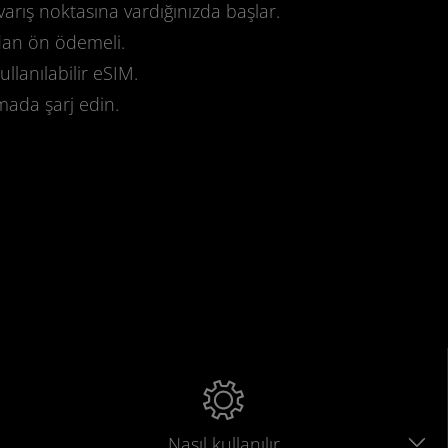
varış noktasına vardığınızda başlar.
dan ön ödemeli.
llanılabilir eSIM.
mada şarj edin.
.
Nasıl kullanılır