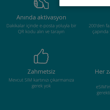
Anında aktivasyon
Dakikalar içinde e-posta yoluyla bir
200'den fa
QR kodu alın ve tarayın
çapında y
Zahmetsiz
Her 
Mevcut SIM kartınızı çıkarmanıza
gerek yok
eSIM'in
gerekti