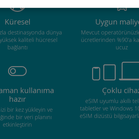
Küresel
Uygun maliye
zla destinasyonda dünya
Mevcut operatörünüzl
üksek kaliteli hücresel
ücretlerinden %90'a k
bağlantı
ucuz
zaman kullanıma
Çoklu ciha
hazır
eSIM uyumlu akıllı tel
tabletler ve Windows 1
izi bir kez yükleyin ve
eSIM dizüstü bilgisayarla
ğinde bir veri planını
etkinleştirin