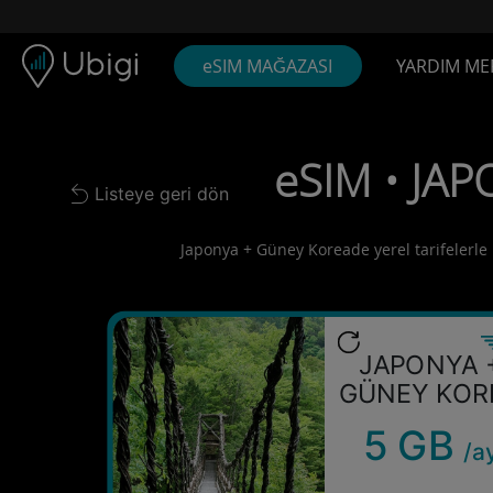
Skip to content
İçerik
Gezinme çubuğu
Alt bilgi
eSIM MAĞAZASI
YARDIM ME
eSIM • JA
Listeye geri dön
Back to list
Japonya + Güney Koreade yerel tarifelerle b
JAPONYA 
GÜNEY KOR
5 GB
/a