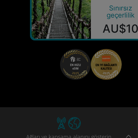
Sınırsız
geçerlilik
AU$1
Ağları
ve kapsama
alanını gösterin