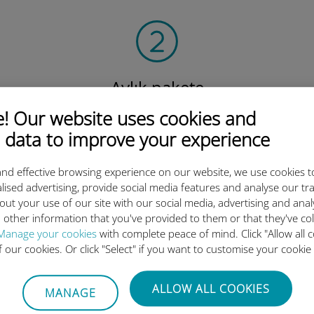
Aylık pakete
abone olun
 Our website uses cookies and
Yerel, bölgesel
 data to improve your experience
veya küresel.
Tüm ihtiyaçlarınızı karşılıyoruz!
nd effective browsing experience on our website, we use cookies t
lised advertising, provide social media features and analyse our tra
out your use of our site with our social media, advertising and ana
 other information that you've provided to them or that they've co
Manage your cookies
with complete peace of mind. Click "Allow all c
luslararası eSIM neden bu kada
of our cookies. Or click "Select" if you want to customise your cookie
ALLOW ALL COOKIES
MANAGE