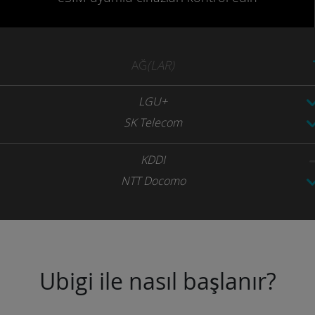
AĞ
(LAR)
LGU+
SK Telecom
KDDI
NTT Docomo
Ubigi ile nasıl başlanır?