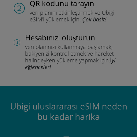
QR kodunu tarayın
veri planını etkinleştirmek ve
Ubigi
eSIM'i yüklemek için.
Çok basit!
Hesabınızı oluşturun
veri planınızı kullanmaya başlamak,
bakiyenizi kontrol etmek ve hareket
halindeyken yükleme yapmak için.
İyi
eğlenceler!
Ubigi uluslararası eSIM neden
bu kadar harika