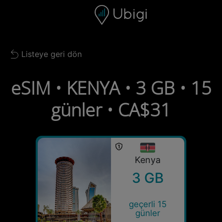
Skip to content
İçerik
Gezinme çubuğu
Alt bilgi
Listeye geri dön
Back to list
eSIM • KENYA • 3 GB • 15
günler • CA$31
Kenya
3 GB
geçerli 15
günler