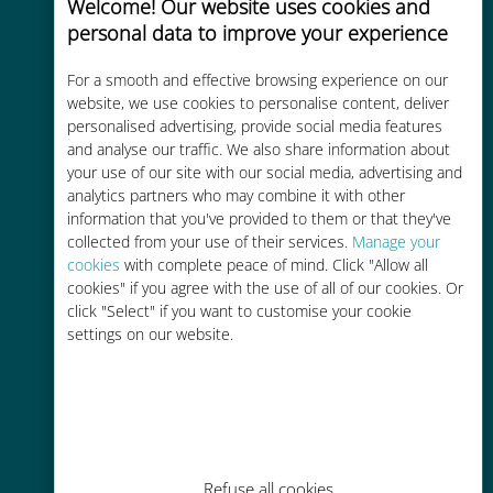
Welcome! Our website uses cookies and
personal data to improve your experience
Uygun maliyetli
For a smooth and effective browsing experience on our
Mevcut operatörünüzle dolaşım
website, we use cookies to personalise content, deliver
personalised advertising, provide social media features
ücretlerinden %90'a kadar daha
and analyse our traffic. We also share information about
ucuz
your use of our site with our social media, advertising and
analytics partners who may combine it with other
information that you've provided to them or that they've
collected from your use of their services.
Manage your
cookies
with complete peace of mind. Click "Allow all
cookies" if you agree with the use of all of our cookies. Or
Kolay doldurma
click "Select" if you want to customise your cookie
settings on our website.
Ubigi uygulaması aracılığıyla her
yerde, Wi-Fi veya kalan veri
olmadan bile
Refuse all cookies