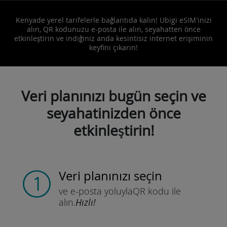
Kenyade yerel tarifelerle bağlantıda kalın! Ubigi eSIM'inizi
alın, QR kodunuzu e-posta ile alın, seyahatten önce
etkinleştirin ve indiğiniz anda kesintisiz internet erişiminin
keyfini çıkarın!
Veri planınızı bugün seçin ve
seyahatinizden önce
etkinleştirin!
Veri planınızı seçin
ve e-posta yoluyla
QR kodu ile
alın.
Hızlı!