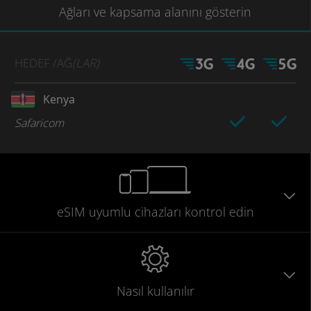
Ağları
ve kapsama
alanını gösterin
HEDEF
/AĞ
(LAR)
Kenya
Safaricom
eSIM uyumlu
cihazları
kontrol edin
Nasıl kullanılır