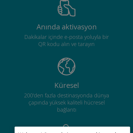
Anında aktivasyon
Dakikalar içinde e-posta yoluyla bir
QR kodu alın ve tarayın
Küresel
200'den fazla destinasyonda dünya
çapında yüksek kaliteli hücresel
bağlantı