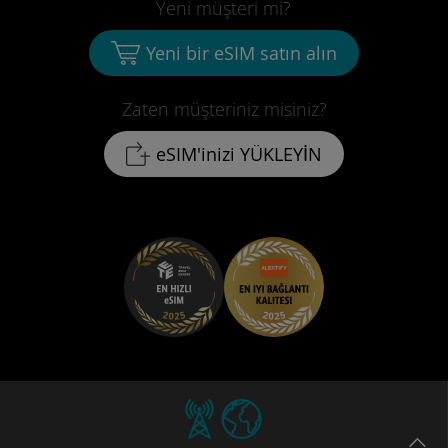
Yeni müşteri mi?
Yeni bir eSIM satın alın
Zaten müşteriniz misiniz?
eSIM'inizi YÜKLEYİN