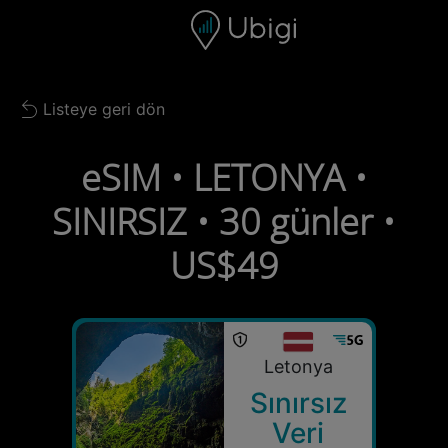
Skip to content
İçerik
Gezinme çubuğu
Alt bilgi
Listeye geri dön
Back to list
eSIM • LETONYA •
SINIRSIZ • 30 günler •
US$49
Letonya
Sınırsız
Veri