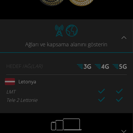
Ağları
ve kapsama
alanını gösterin
HEDEF
/AĞ
(LAR)
Letonya
LMT
Tele 2 Lettonie