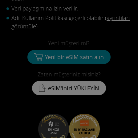
Veri paylaşımına izin verilir.
Adil Kullanım Politikası geçerli olabilir (
ayrıntıları
görüntüle
).
Yeni müşteri mi?
Yeni bir eSIM satın alın
Zaten müşteriniz misiniz?
eSIM'inizi YÜKLEYİN