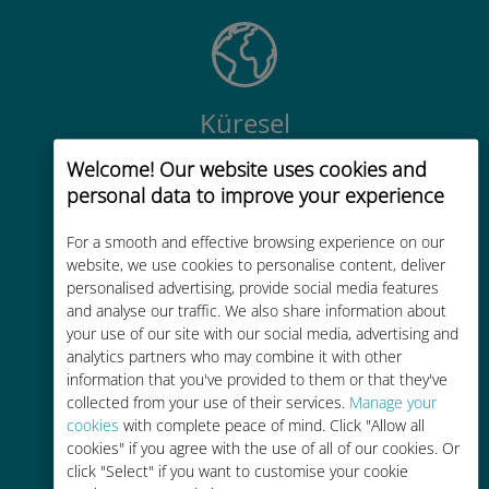
Küresel
200'den fazla destinasyonda dünya
Welcome! Our website uses cookies and
çapında yüksek kaliteli hücresel
personal data to improve your experience
bağlantı
For a smooth and effective browsing experience on our
website, we use cookies to personalise content, deliver
personalised advertising, provide social media features
and analyse our traffic. We also share information about
your use of our site with our social media, advertising and
analytics partners who may combine it with other
Uygun maliyetli
information that you've provided to them or that they've
Mevcut operatörünüzle dolaşım
collected from your use of their services.
Manage your
cookies
with complete peace of mind. Click "Allow all
ücretlerinden %90'a kadar daha
cookies" if you agree with the use of all of our cookies. Or
ucuz
click "Select" if you want to customise your cookie