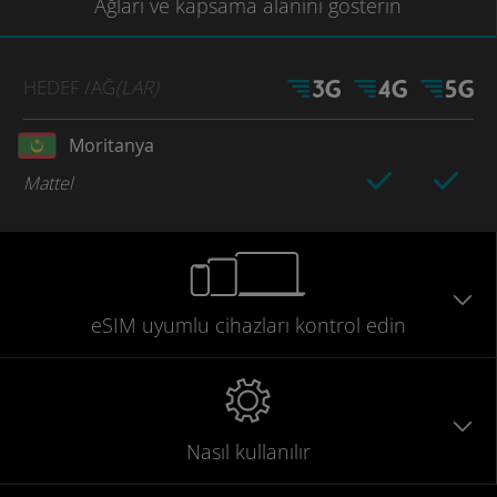
Ağları
ve kapsama
alanını gösterin
HEDEF
/AĞ
(LAR)
Moritanya
Mattel
eSIM uyumlu
cihazları
kontrol edin
Nasıl kullanılır