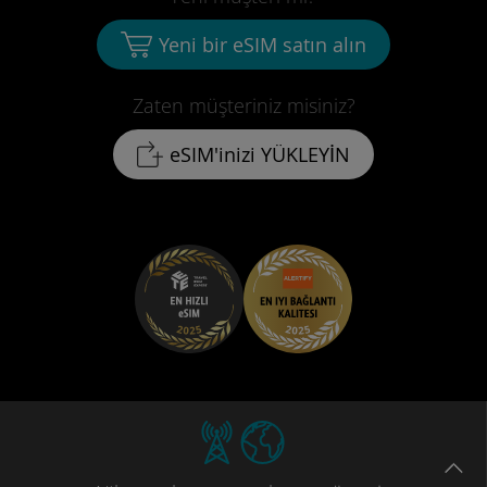
Yeni bir eSIM satın alın
Zaten müşteriniz misiniz?
eSIM'inizi YÜKLEYİN