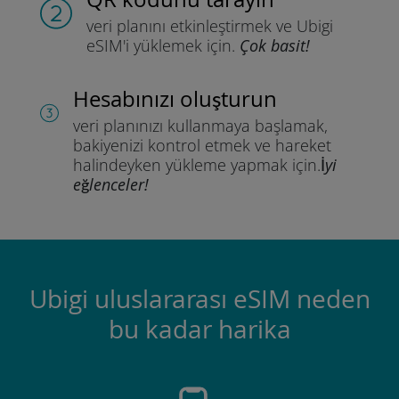
veri planını etkinleştirmek ve
Ubigi
eSIM'i yüklemek için.
Çok basit!
Hesabınızı oluşturun
veri planınızı kullanmaya başlamak,
bakiyenizi kontrol etmek ve hareket
halindeyken yükleme yapmak için.
İyi
eğlenceler!
Ubigi uluslararası eSIM neden
bu kadar harika