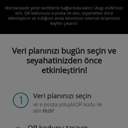
Moritanyade yerel tarifelerle bağlantıda kalın! Ubigi eSIM'inizi
alın, QR kodunuzu e-posta ile alın, seyahatten önce
etkinleştirin ve indiğiniz anda kesintisiz internet erişiminin
keyfini çıkarın!
Veri planınızı bugün seçin ve
seyahatinizden önce
etkinleştirin!
Veri planınızı seçin
ve e-posta yoluyla
QR kodu ile
alın.
Hızlı!
QR kodunu tarayın