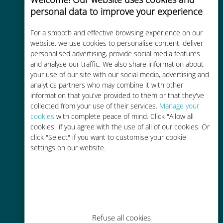
personal data to improve your experience
Uygun maliyetli
For a smooth and effective browsing experience on our
Mevcut operatörünüzle dolaşım
website, we use cookies to personalise content, deliver
ücretlerinden %90'a kadar daha
personalised advertising, provide social media features
ucuz
and analyse our traffic. We also share information about
your use of our site with our social media, advertising and
analytics partners who may combine it with other
information that you've provided to them or that they've
collected from your use of their services.
Manage your
cookies
with complete peace of mind. Click "Allow all
cookies" if you agree with the use of all of our cookies. Or
Kolay doldurma
click "Select" if you want to customise your cookie
settings on our website.
Ubigi uygulaması aracılığıyla her
yerde, Wi-Fi veya kalan veri
olmadan bile
Refuse all cookies