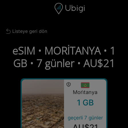
Skip to content
İçerik
Gezinme çubuğu
Alt bilgi
Listeye geri dön
Back to list
eSIM • MORİTANYA • 1
GB • 7 günler • AU$21
Mori̇tanya
1 GB
geçerli 7 günler
AU$21