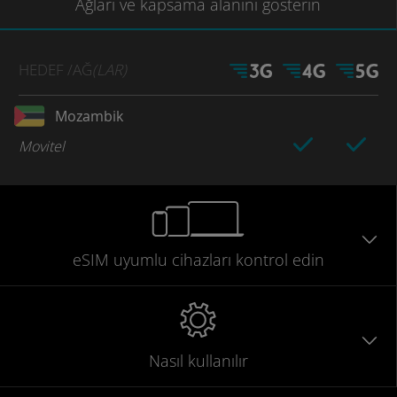
Ağları
ve kapsama
alanını gösterin
HEDEF
/AĞ
(LAR)
Mozambik
Movitel
eSIM uyumlu
cihazları
kontrol edin
Nasıl kullanılır