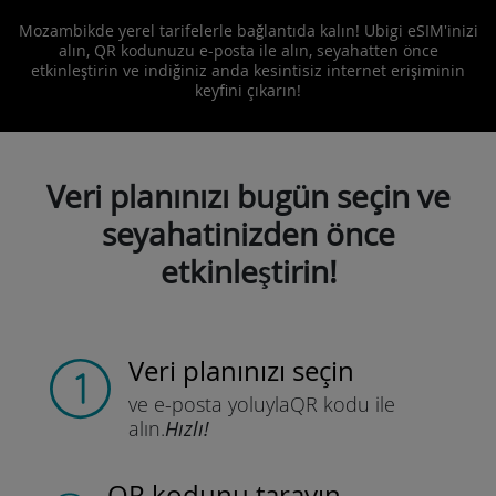
Mozambikde yerel tarifelerle bağlantıda kalın! Ubigi eSIM'inizi
alın, QR kodunuzu e-posta ile alın, seyahatten önce
etkinleştirin ve indiğiniz anda kesintisiz internet erişiminin
keyfini çıkarın!
Veri planınızı bugün seçin ve
seyahatinizden önce
etkinleştirin!
Veri planınızı seçin
ve e-posta yoluyla
QR kodu ile
alın.
Hızlı!
QR kodunu tarayın