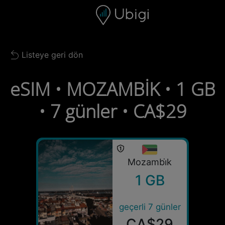
Skip to content
İçerik
Gezinme çubuğu
Alt bilgi
Listeye geri dön
Back to list
eSIM • MOZAMBİK • 1 GB
• 7 günler • CA$29
Mozambi̇k
1 GB
geçerli 7 günler
CA$29