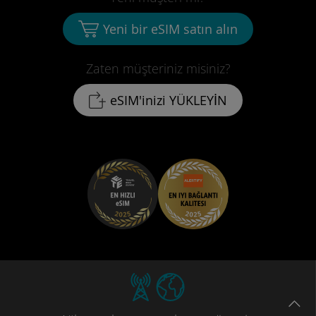
Yeni bir eSIM satın alın
Zaten müşteriniz misiniz?
eSIM'inizi YÜKLEYİN