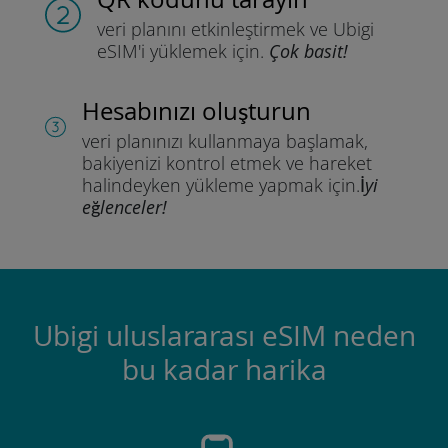
veri planını etkinleştirmek ve
Ubigi
eSIM'i yüklemek için.
Çok basit!
Hesabınızı oluşturun
veri planınızı kullanmaya başlamak,
bakiyenizi kontrol etmek ve hareket
halindeyken yükleme yapmak için.
İyi
eğlenceler!
Ubigi uluslararası eSIM neden
bu kadar harika