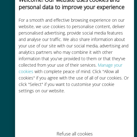
personal data to improve your experience
Uygun maliyetli
For a smooth and effective browsing experience on our
Mevcut operatörünüzle dolaşım
website, we use cookies to personalise content, deliver
ücretlerinden %90'a kadar daha
personalised advertising, provide social media features
ucuz
and analyse our traffic. We also share information about
your use of our site with our social media, advertising and
analytics partners who may combine it with other
information that you've provided to them or that they've
collected from your use of their services.
Manage your
cookies
with complete peace of mind. Click "Allow all
cookies" if you agree with the use of all of our cookies. Or
Kolay doldurma
click "Select" if you want to customise your cookie
settings on our website.
Ubigi uygulaması aracılığıyla her
yerde, Wi-Fi veya kalan veri
olmadan bile
Refuse all cookies