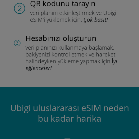
QR kodunu tarayın
veri planını etkinleştirmek ve
Ubigi
eSIM'i yüklemek için.
Çok basit!
Hesabınızı oluşturun
veri planınızı kullanmaya başlamak,
bakiyenizi kontrol etmek ve hareket
halindeyken yükleme yapmak için.
İyi
eğlenceler!
Ubigi uluslararası eSIM neden
bu kadar harika