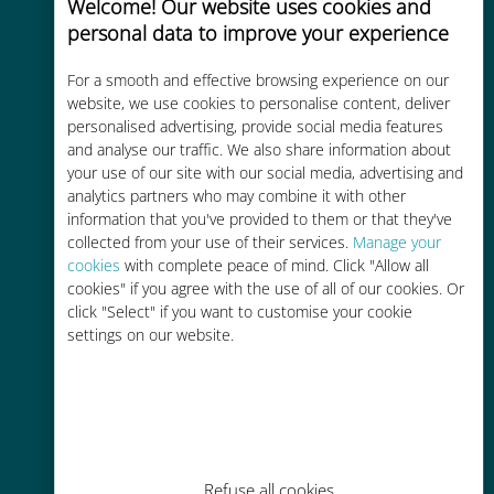
Welcome! Our website uses cookies and
personal data to improve your experience
Uygun maliyetli
For a smooth and effective browsing experience on our
Mevcut operatörünüzle dolaşım
website, we use cookies to personalise content, deliver
personalised advertising, provide social media features
ücretlerinden %90'a kadar daha
and analyse our traffic. We also share information about
ucuz
your use of our site with our social media, advertising and
analytics partners who may combine it with other
information that you've provided to them or that they've
collected from your use of their services.
Manage your
cookies
with complete peace of mind. Click "Allow all
cookies" if you agree with the use of all of our cookies. Or
Kolay doldurma
click "Select" if you want to customise your cookie
settings on our website.
Ubigi uygulaması aracılığıyla her
yerde, Wi-Fi veya kalan veri
olmadan bile
Refuse all cookies