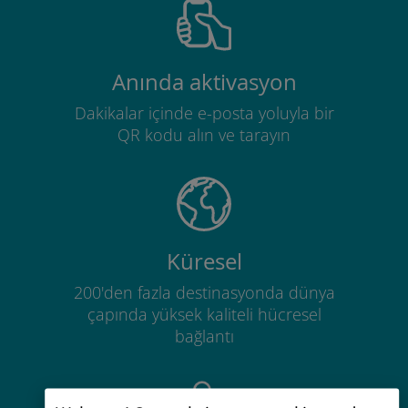
Anında aktivasyon
Dakikalar içinde e-posta yoluyla bir
QR kodu alın ve tarayın
Küresel
200'den fazla destinasyonda dünya
çapında yüksek kaliteli hücresel
bağlantı