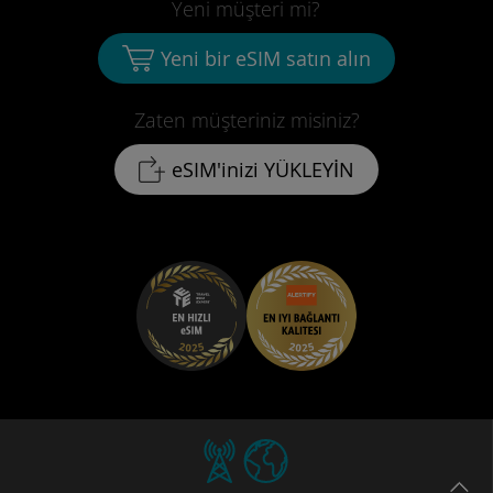
Yeni müşteri mi?
Yeni bir eSIM satın alın
Zaten müşteriniz misiniz?
eSIM'inizi YÜKLEYİN