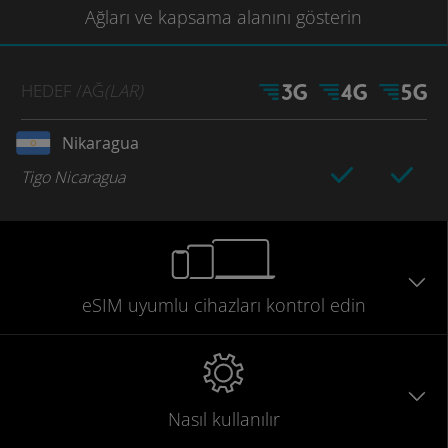
Ağları
ve kapsama
alanını gösterin
HEDEF
/AĞ
(LAR)
Nikaragua
Tigo Nicaragua
eSIM uyumlu
cihazları
kontrol edin
Nasıl kullanılır