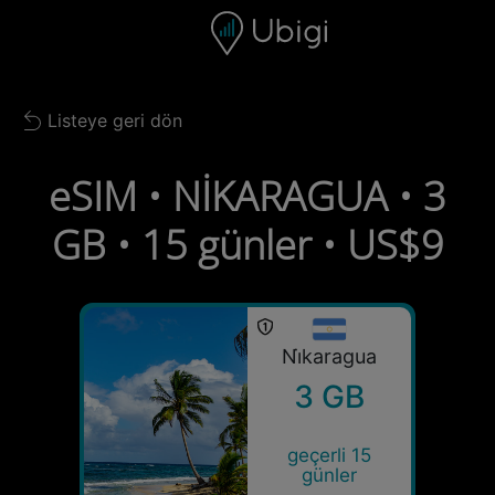
Skip to content
İçerik
Gezinme çubuğu
Alt bilgi
Listeye geri dön
Back to list
eSIM • NİKARAGUA • 3
GB • 15 günler • US$9
Ni̇karagua
3 GB
geçerli 15
günler