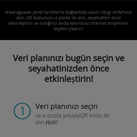
Nikaraguade yerel tarifelerle bağlantıda kalın! Ubigi eSIM'inizi
alın, QR kodunuzu e-posta ile alın, seyahatten önce
etkinleştirin ve indiğiniz anda kesintisiz internet erişiminin
keyfini çıkarın!
Veri planınızı bugün seçin ve
seyahatinizden önce
etkinleştirin!
Veri planınızı seçin
ve e-posta yoluyla
QR kodu ile
alın.
Hızlı!