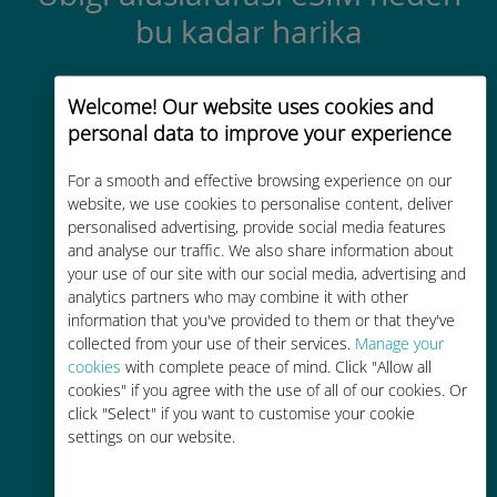
bu kadar harika
Welcome! Our website uses cookies and
personal data to improve your experience
For a smooth and effective browsing experience on our
Anında aktivasyon
website, we use cookies to personalise content, deliver
personalised advertising, provide social media features
Dakikalar içinde e-posta yoluyla bir
and analyse our traffic. We also share information about
QR kodu alın ve tarayın
your use of our site with our social media, advertising and
analytics partners who may combine it with other
information that you've provided to them or that they've
collected from your use of their services.
Manage your
cookies
with complete peace of mind. Click "Allow all
cookies" if you agree with the use of all of our cookies. Or
click "Select" if you want to customise your cookie
Küresel
settings on our website.
200'den fazla destinasyonda dünya
çapında yüksek kaliteli hücresel