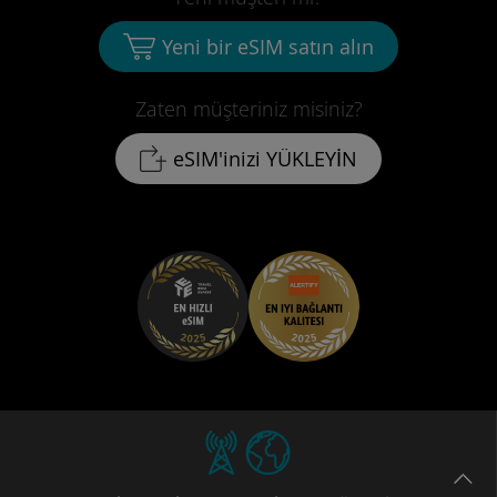
Yeni bir eSIM satın alın
Zaten müşteriniz misiniz?
eSIM'inizi YÜKLEYİN