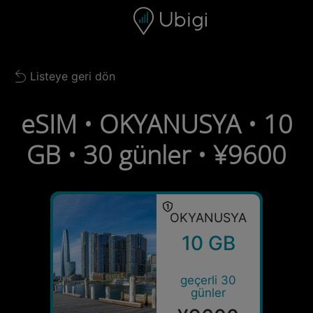
Skip to content
İçerik
Gezinme çubuğu
Alt bilgi
Listeye geri dön
Back to list
eSIM • OKYANUSYA • 10
GB • 30 günler • ¥9600
OKYANUSYA
10 GB
geçerli 30
günler