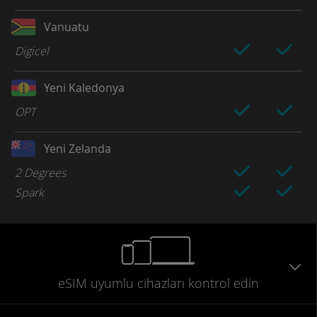
Vanuatu
Digicel
Yeni Kaledonya
OPT
Yeni Zelanda
2 Degrees
Spark
eSIM uyumlu
cihazları
kontrol edin