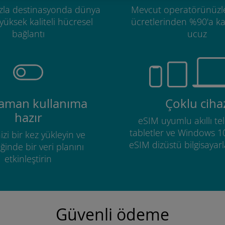
zla destinasyonda dünya
Mevcut operatörünüzl
üksek kaliteli hücresel
ücretlerinden %90'a k
bağlantı
ucuz
zaman kullanıma
Çoklu ciha
hazır
eSIM uyumlu akıllı tel
tabletler ve Windows 1
izi bir kez yükleyin ve
eSIM dizüstü bilgisayarla
ğinde bir veri planını
etkinleştirin
Güvenli ödeme