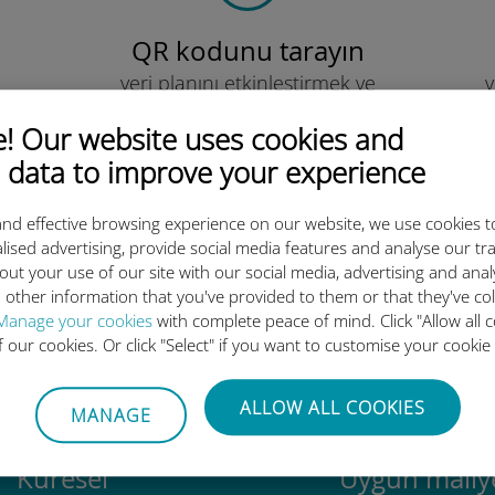
QR kodunu tarayın
veri planını etkinleştirmek ve
v
Ubigi eSIM'i yüklemek için.
Çok basit!
 Our website uses cookies and
 data to improve your experience
nd effective browsing experience on our website, we use cookies t
lised advertising, provide social media features and analyse our tra
out your use of our site with our social media, advertising and ana
luslararası eSIM neden bu kada
 other information that you've provided to them or that they've co
Manage your cookies
with complete peace of mind. Click "Allow all c
of our cookies. Or click "Select" if you want to customise your cookie
ALLOW ALL COOKIES
MANAGE
Küresel
Uygun maliye