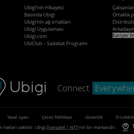
Ubigi’nin Hikayesi
Çalışanlar
Basında Ubigi
Ortaklık 
Ubigi’nin ağ ortakları
Distribüt
Ubigi Uygulaması
Arkadaşın
Kariyer fı
Ubigi.com
UbiClub – Sadakat Programı
Yasal uyarı
Çerez Politikası
Güvenlik
Erişilebili
 hakları saklıdır.
Ubigi,
Transatel | NTT
'nin bir markasıdır.