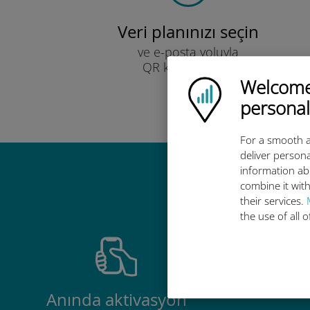
Veri planınızı seçin
ve e-posta yoluyla
QR kodu ile alın.
Hızlı!
Welcome!
Ubigi logo
personal
For a smooth a
deliver persona
information ab
Ubigi u
combine it with
their services.
the use of all 
Anında aktivasyon