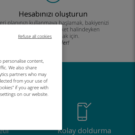
Hesabınızı oluşturun
eri planınızı kullanmaya başlamak, bakiyenizi
kontrol etmek ve hareket halindeyken
yükleme yapmak için.
Refuse all cookies
İyi eğlenceler!
o personalise content,
ffic. We also share
lytics partners who may
r harika
llected from your use of
ookies" if you agree with
 settings on our website.
tli
Kolay doldurma