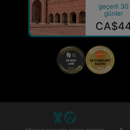
geçerli 30
günler
CA$4