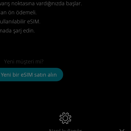
varış noktasına vardığınızda başlar.
dan ön ödemeli.
llanılabilir eSIM.
mada şarj edin.
Yeni müşteri mi?
Yeni bir eSIM satın alın