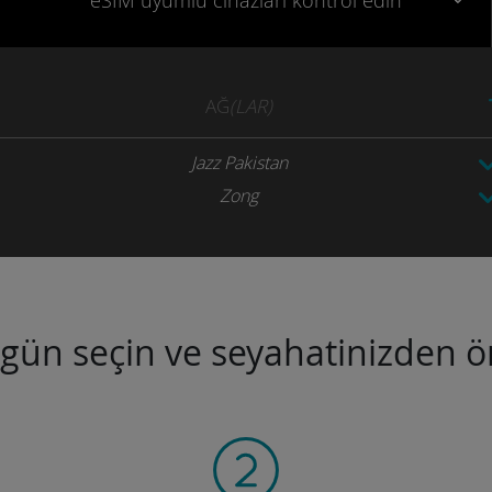
eSIM uyumlu
cihazları
kontrol edin
AĞ
(LAR)
Jazz Pakistan
Zong
ugün seçin ve seyahatinizden ön