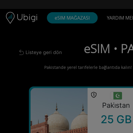
Skip to content
İçerik
Gezinme çubuğu
Alt bilgi
eSIM MAĞAZASI
YARDIM ME
eSIM • P
Listeye geri dön
Back to list
Pakistande yerel tarifelerle bağlantıda kalın!
Paki̇stan
25 GB