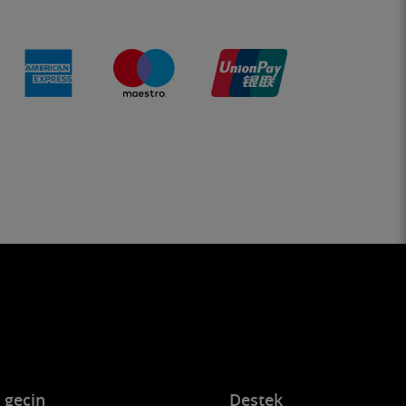
e geçin
Destek