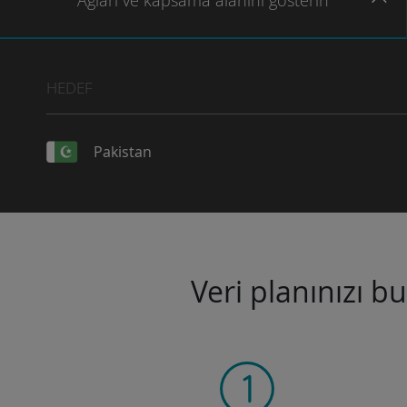
Ağları
ve kapsama
alanını gösterin
HEDEF
Pakistan
Veri planınızı b