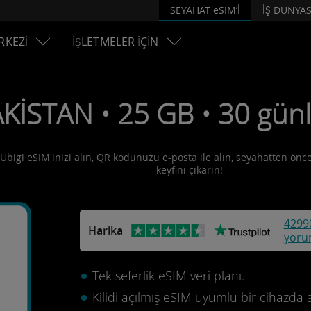
SEYAHAT eSIM’İ
İŞ DÜNYAS
RKEZİ
İŞLETMELER İÇİN
AKİSTAN • 25 GB • 30 gün
 Ubigi eSIM'inizi alın, QR kodunuzu e-posta ile alın, seyahatten önce 
keyfini çıkarın!
4299
Harika
yoru
Tek seferlik eSIM veri planı.
Kilidi açılmış eSIM uyumlu bir cihazda 