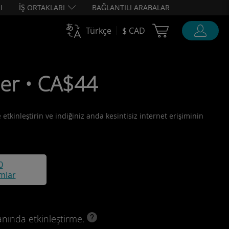
I
İŞ ORTAKLARI
BAĞLANTILI ARABALAR
Cart Ubigi
Türkçe
$ CAD
ler • CA$44
etkinleştirin ve indiğiniz anda kesintisiz internet erişiminin
0
mlar
anında etkinleştirme.