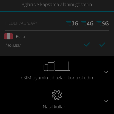
Ağları
ve kapsama
alanını gösterin
HEDEF
/AĞ
(LAR)
Peru
Movistar
eSIM uyumlu
cihazları
kontrol edin
Nasıl kullanılır