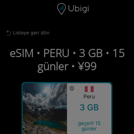
Skip to content
İçerik
Gezinme çubuğu
Alt bilgi
Listeye geri dön
Back to list
eSIM • PERU • 3 GB • 15
günler • ¥99
Peru
3 GB
geçerli 15
günler