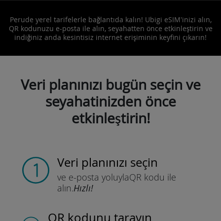
Perude yerel tarifelerle bağlantıda kalın! Ubigi eSIM'inizi alın,
QR kodunuzu e-posta ile alın, seyahatten önce etkinleştirin ve
indiğiniz anda kesintisiz internet erişiminin keyfini çıkarın!
Veri planınızı bugün seçin ve
seyahatinizden önce
etkinleştirin!
Veri planınızı seçin
ve e-posta yoluyla
QR kodu ile
alın.
Hızlı!
QR kodunu tarayın