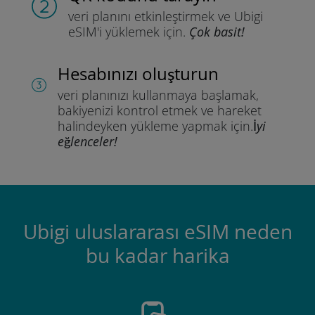
veri planını etkinleştirmek ve
Ubigi
eSIM'i yüklemek için.
Çok basit!
Hesabınızı oluşturun
veri planınızı kullanmaya başlamak,
bakiyenizi kontrol etmek ve hareket
halindeyken yükleme yapmak için.
İyi
eğlenceler!
Ubigi uluslararası eSIM neden
bu kadar harika