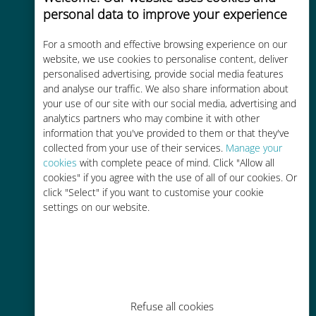
personal data to improve your experience
Uygun maliyetli
For a smooth and effective browsing experience on our
Mevcut operatörünüzle dolaşım
website, we use cookies to personalise content, deliver
ücretlerinden %90'a kadar daha
personalised advertising, provide social media features
ucuz
and analyse our traffic. We also share information about
your use of our site with our social media, advertising and
analytics partners who may combine it with other
information that you've provided to them or that they've
collected from your use of their services.
Manage your
cookies
with complete peace of mind. Click "Allow all
cookies" if you agree with the use of all of our cookies. Or
Kolay doldurma
click "Select" if you want to customise your cookie
settings on our website.
Ubigi uygulaması aracılığıyla her
yerde, Wi-Fi veya kalan veri
olmadan bile
Refuse all cookies