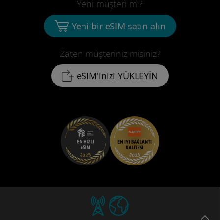
Yeni müşteri mi?
Yeni bir eSIM satın alın
Zaten müşteriniz misiniz?
eSIM'inizi YÜKLEYİN