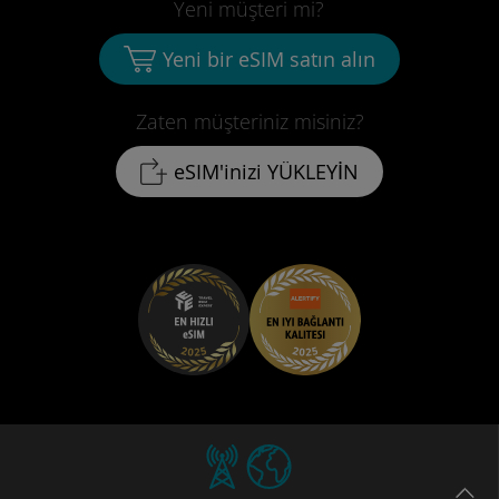
Yeni müşteri mi?
Yeni bir eSIM satın alın
Zaten müşteriniz misiniz?
eSIM'inizi YÜKLEYİN