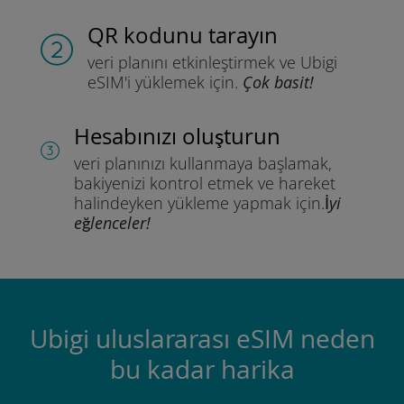
QR kodunu tarayın
veri planını etkinleştirmek ve
Ubigi
eSIM'i yüklemek için.
Çok basit!
Hesabınızı oluşturun
veri planınızı kullanmaya başlamak,
bakiyenizi kontrol etmek ve hareket
halindeyken yükleme yapmak için.
İyi
eğlenceler!
Ubigi uluslararası eSIM neden
bu kadar harika