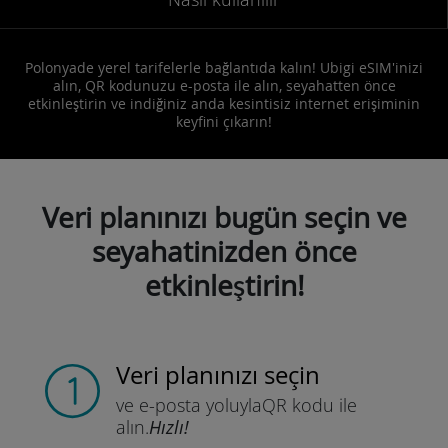
Polonyade yerel tarifelerle bağlantıda kalın! Ubigi eSIM'inizi
alın, QR kodunuzu e-posta ile alın, seyahatten önce
etkinleştirin ve indiğiniz anda kesintisiz internet erişiminin
keyfini çıkarın!
Veri planınızı bugün seçin ve
seyahatinizden önce
etkinleştirin!
Veri planınızı seçin
ve e-posta yoluyla
QR kodu ile
alın.
Hızlı!