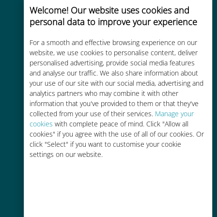
Welcome! Our website uses cookies and
personal data to improve your experience
Uygun maliyetli
For a smooth and effective browsing experience on our
website, we use cookies to personalise content, deliver
Mevcut operatörünüzle dolaşım
personalised advertising, provide social media features
ücretlerinden %90'a kadar daha
and analyse our traffic. We also share information about
ucuz
your use of our site with our social media, advertising and
analytics partners who may combine it with other
information that you've provided to them or that they've
collected from your use of their services.
Manage your
cookies
with complete peace of mind. Click "Allow all
cookies" if you agree with the use of all of our cookies. Or
click "Select" if you want to customise your cookie
Kolay doldurma
settings on our website.
Ubigi uygulaması aracılığıyla her
yerde, Wi-Fi veya kalan veri
olmadan bile