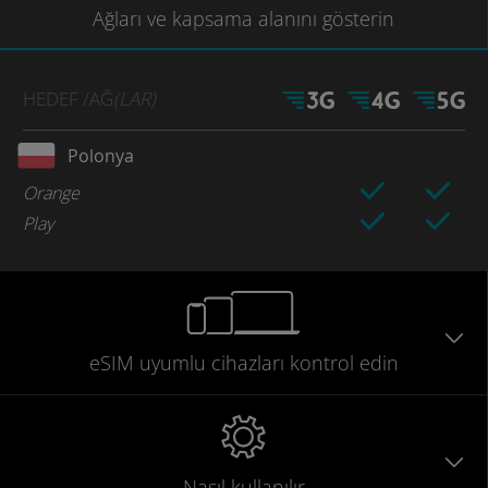
Ağları
ve kapsama
alanını gösterin
HEDEF
/AĞ
(LAR)
Polonya
Orange
Play
eSIM uyumlu
cihazları
kontrol edin
Nasıl kullanılır