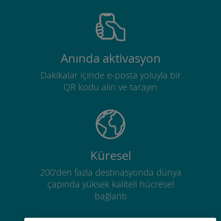
Anında aktivasyon
Dakikalar içinde e-posta yoluyla bir
QR kodu alın ve tarayın
Küresel
200'den fazla destinasyonda dünya
çapında yüksek kaliteli hücresel
bağlantı