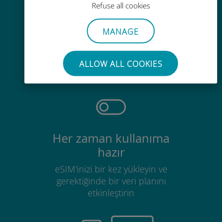
Refuse all cookies
MANAGE
Zahmetsiz
Mevcut SIM kartınızı çıkarmanıza
ALLOW ALL COOKIES
gerek yok
Her zaman kullanıma
hazır
eSIM'inizi bir kez yükleyin ve
gerektiğinde bir veri planını
etkinleştirin