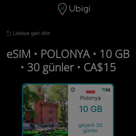
Skip to content
İçerik
Gezinme çubuğu
Alt bilgi
Listeye geri dön
Back to list
eSIM • POLONYA • 10 GB
• 30 günler • CA$15
Polonya
10 GB
geçerli 30
günler