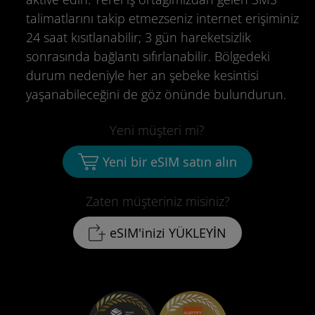
talimatlarını takip etmezseniz internet erişiminiz
24 saat kısıtlanabilir; 3 gün hareketsizlik
sonrasında bağlantı sıfırlanabilir. Bölgedeki
durum nedeniyle her an şebeke kesintisi
yaşanabileceğini de göz önünde bulundurun.
Yeni müşteri mi?
Yeni bir eSIM satın alın
Zaten müşteriniz misiniz?
eSIM'inizi YÜKLEYİN