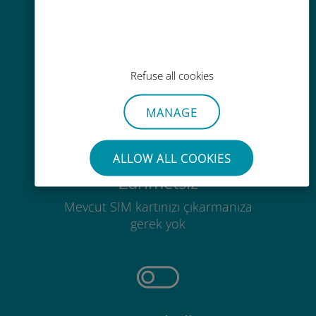
Kolay doldurma
Ubigi uygulaması aracılığıyla her
yerde, Wi-Fi veya kalan veri
Refuse all cookies
olmadan bile
MANAGE
ALLOW ALL COOKIES
Zahmetsiz
Mevcut SIM kartınızı çıkarmanıza
gerek yok