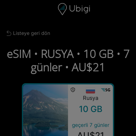
Skip to content
İçerik
Gezinme çubuğu
Alt bilgi
Listeye geri dön
Back to list
eSIM • RUSYA • 10 GB • 7
günler • AU$21
Rusya
10 GB
geçerli 7 günler
AU$21