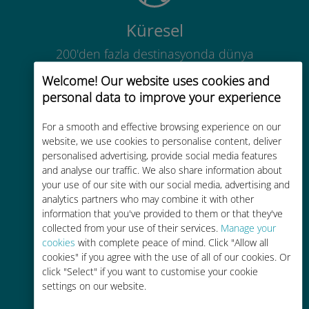
Küresel
200'den fazla destinasyonda dünya
çapında yüksek kaliteli hücresel
Welcome! Our website uses cookies and
bağlantı
personal data to improve your experience
For a smooth and effective browsing experience on our
website, we use cookies to personalise content, deliver
personalised advertising, provide social media features
and analyse our traffic. We also share information about
Uygun maliyetli
your use of our site with our social media, advertising and
analytics partners who may combine it with other
Mevcut operatörünüzle dolaşım
information that you've provided to them or that they've
ücretlerinden %90'a kadar daha
collected from your use of their services.
Manage your
ucuz
cookies
with complete peace of mind. Click "Allow all
cookies" if you agree with the use of all of our cookies. Or
click "Select" if you want to customise your cookie
settings on our website.