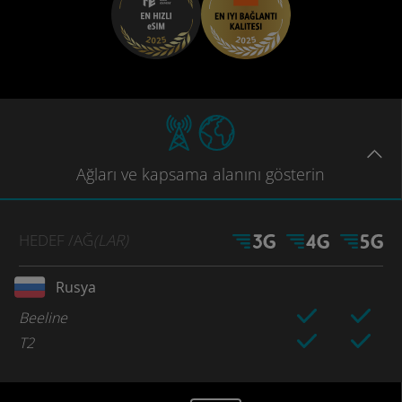
Ağları
ve kapsama
alanını gösterin
HEDEF
/AĞ
(LAR)
Rusya
Beeline
T2