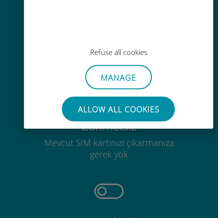
Kolay doldurma
Ubigi uygulaması aracılığıyla her
yerde, Wi-Fi veya kalan veri
Refuse all cookies
olmadan bile
MANAGE
ALLOW ALL COOKIES
Zahmetsiz
Mevcut SIM kartınızı çıkarmanıza
gerek yok