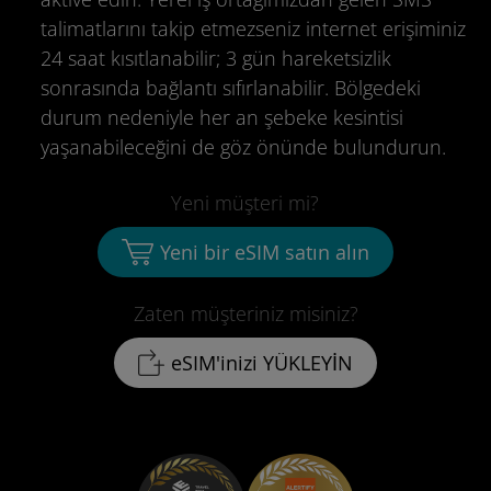
talimatlarını takip etmezseniz internet erişiminiz
24 saat kısıtlanabilir; 3 gün hareketsizlik
sonrasında bağlantı sıfırlanabilir. Bölgedeki
durum nedeniyle her an şebeke kesintisi
yaşanabileceğini de göz önünde bulundurun.
Yeni müşteri mi?
Yeni bir eSIM satın alın
Zaten müşteriniz misiniz?
eSIM'inizi YÜKLEYİN