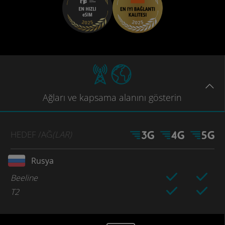
Ağları
ve kapsama
alanını gösterin
HEDEF
/AĞ
(LAR)
Rusya
Beeline
T2