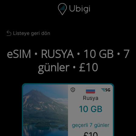
Skip to content
İçerik
Gezinme çubuğu
Alt bilgi
Listeye geri dön
Back to list
eSIM • RUSYA • 10 GB • 7
günler • £10
Rusya
10 GB
geçerli 7 günler
£10