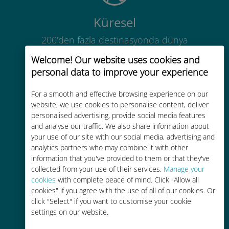
Küresel
200'den fazla destinasyonda dünya
çapında yüksek kaliteli hücresel
Welcome! Our website uses cookies and
bağlantı
personal data to improve your experience
For a smooth and effective browsing experience on our
website, we use cookies to personalise content, deliver
personalised advertising, provide social media features
and analyse our traffic. We also share information about
Uygun maliyetli
your use of our site with our social media, advertising and
analytics partners who may combine it with other
Mevcut operatörünüzle dolaşım
information that you've provided to them or that they've
ücretlerinden %90'a kadar daha
collected from your use of their services.
Manage your
ucuz
cookies
with complete peace of mind. Click "Allow all
cookies" if you agree with the use of all of our cookies. Or
click "Select" if you want to customise your cookie
settings on our website.