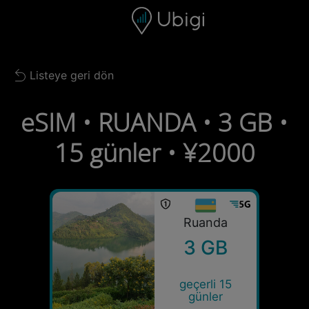
Skip to content
İçerik
Gezinme çubuğu
Alt bilgi
Listeye geri dön
Back to list
eSIM • RUANDA • 3 GB •
15 günler • ¥2000
Ruanda
3 GB
geçerli 15
günler