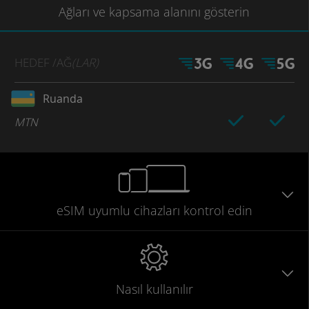
Ağları
ve kapsama
alanını gösterin
HEDEF
/AĞ
(LAR)
Ruanda
MTN
eSIM uyumlu
cihazları
kontrol edin
Nasıl kullanılır