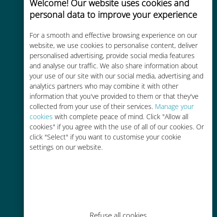
Welcome! Our website uses cookies and
personal data to improve your experience
Uygun maliyetli
For a smooth and effective browsing experience on our
Mevcut operatörünüzle dolaşım
website, we use cookies to personalise content, deliver
personalised advertising, provide social media features
ücretlerinden %90'a kadar daha
and analyse our traffic. We also share information about
ucuz
your use of our site with our social media, advertising and
analytics partners who may combine it with other
information that you've provided to them or that they've
collected from your use of their services.
Manage your
cookies
with complete peace of mind. Click "Allow all
cookies" if you agree with the use of all of our cookies. Or
Kolay doldurma
click "Select" if you want to customise your cookie
settings on our website.
Ubigi uygulaması aracılığıyla her
yerde, Wi-Fi veya kalan veri
olmadan bile
Refuse all cookies