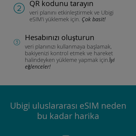
QR kodunu tarayın
veri planını etkinleştirmek ve
Ubigi
eSIM'i yüklemek için.
Çok basit!
Hesabınızı oluşturun
veri planınızı kullanmaya başlamak,
bakiyenizi kontrol etmek ve hareket
halindeyken yükleme yapmak için.
İyi
eğlenceler!
Ubigi uluslararası eSIM neden
bu kadar harika