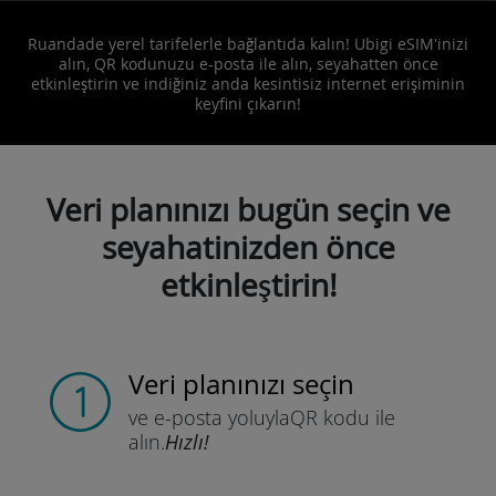
Ruandade yerel tarifelerle bağlantıda kalın! Ubigi eSIM'inizi
alın, QR kodunuzu e-posta ile alın, seyahatten önce
etkinleştirin ve indiğiniz anda kesintisiz internet erişiminin
keyfini çıkarın!
Veri planınızı bugün seçin ve
seyahatinizden önce
etkinleştirin!
Veri planınızı seçin
ve e-posta yoluyla
QR kodu ile
alın.
Hızlı!