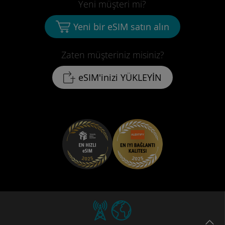
Yeni müşteri mi?
Yeni bir eSIM satın alın
Zaten müşteriniz misiniz?
eSIM'inizi YÜKLEYİN