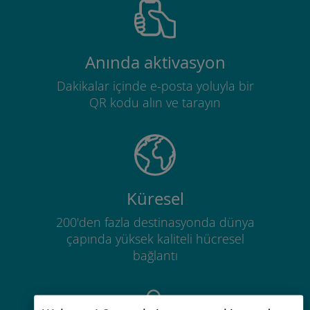
Anında aktivasyon
Dakikalar içinde e-posta yoluyla bir
QR kodu alın ve tarayın
Küresel
200'den fazla destinasyonda dünya
çapında yüksek kaliteli hücresel
bağlantı