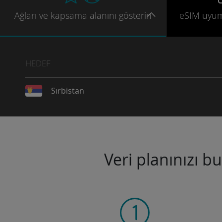
Ağları
ve kapsama
alanını gösterin
eSIM uyu
HEDEF
Sırbistan
Veri planınızı b