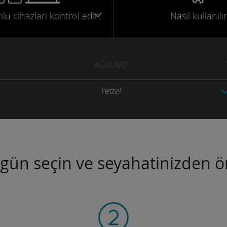
mlu
cihazları
kontrol edin
Nasıl kullanılır
AĞ
(LAR)
Yettel
ugün seçin ve seyahatinizden ön