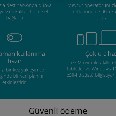
zla destinasyonda dünya
Mevcut operatörünüzl
üksek kaliteli hücresel
ücretlerinden %90'a k
bağlantı
ucuz
zaman kullanıma
Çoklu ciha
hazır
eSIM uyumlu akıllı tel
tabletler ve Windows 1
izi bir kez yükleyin ve
eSIM dizüstü bilgisayarla
ğinde bir veri planını
etkinleştirin
Güvenli ödeme