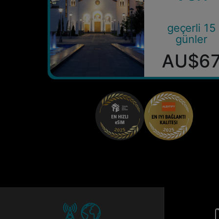
geçerli 15
günler
AU$6