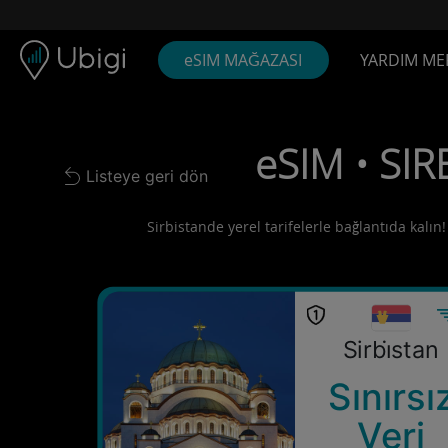
Skip to content
İçerik
Gezinme çubuğu
Alt bilgi
eSIM MAĞAZASI
YARDIM ME
eSIM • SIR
Listeye geri dön
Back to list
Sirbistande yerel tarifelerle bağlantıda kalın
Sirbi̇stan
Sınırsı
Veri