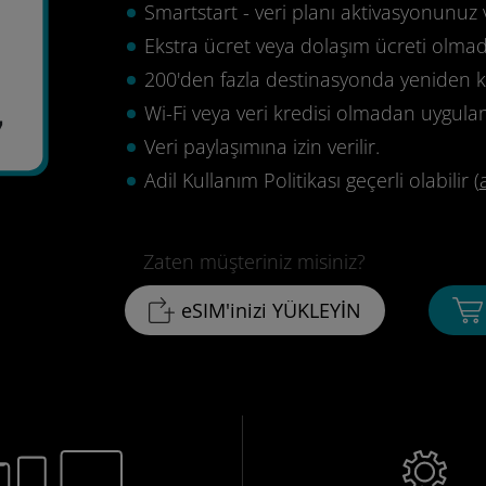
Smartstart - veri planı aktivasyonunuz 
Ekstra ücret veya dolaşım ücreti olma
200'den fazla destinasyonda yeniden ku
Wi-Fi veya veri kredisi olmadan uygula
7
Veri paylaşımına izin verilir.
Adil Kullanım Politikası geçerli olabilir (
Zaten müşteriniz misiniz?
eSIM'inizi YÜKLEYİN