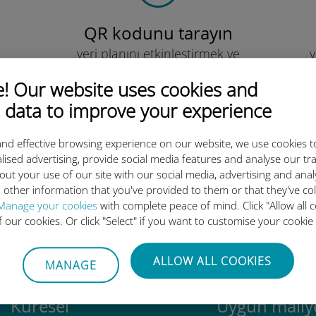
QR kodunu tarayın
veri planını etkinleştirmek ve
v
Ubigi eSIM'i yüklemek için.
Çok basit!
 Our website uses cookies and
 data to improve your experience
nd effective browsing experience on our website, we use cookies t
lised advertising, provide social media features and analyse our tra
out your use of our site with our social media, advertising and ana
luslararası eSIM neden bu kada
 other information that you've provided to them or that they've co
Manage your cookies
with complete peace of mind. Click "Allow all c
of our cookies. Or click "Select" if you want to customise your cookie
ALLOW ALL COOKIES
MANAGE
Küresel
Uygun maliye