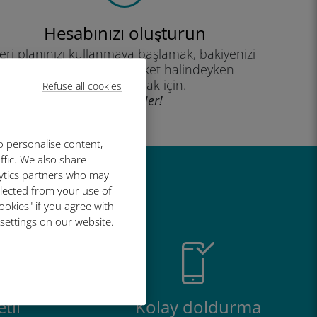
Hesabınızı oluşturun
eri planınızı kullanmaya başlamak, bakiyenizi
kontrol etmek ve hareket halindeyken
yükleme yapmak için.
Refuse all cookies
İyi eğlenceler!
o personalise content,
ffic. We also share
lytics partners who may
r harika
llected from your use of
ookies" if you agree with
 settings on our website.
tli
Kolay doldurma