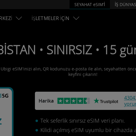
SEYAHAT eSIM’İ
İŞ DÜNYAS
RKEZİ
İŞLETMELER İÇİN
BİSTAN • SINIRSIZ • 15 gü
! Ubigi eSIM'inizi alın, QR kodunuzu e-posta ile alın, seyahatten önce
keyfini çıkarın!
4304
Harika
yoru
z
Tek seferlik sınırsız eSIM veri planı.
Kilidi açılmış eSIM uyumlu bir cihazda 