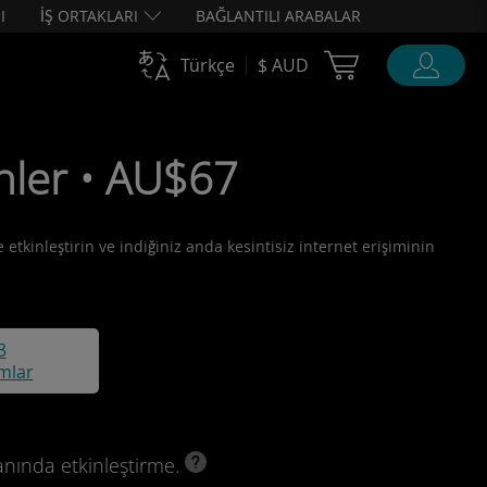
I
İŞ ORTAKLARI
BAĞLANTILI ARABALAR
Cart Ubigi
Türkçe
$ AUD
nler • AU$67
 etkinleştirin ve indiğiniz anda kesintisiz internet erişiminin
3
mlar
anında etkinleştirme.