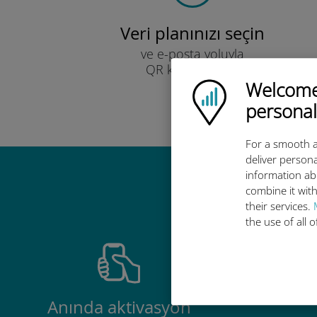
Veri planınızı seçin
ve e-posta yoluyla
QR kodu ile alın.
Hızlı!
Welcome!
Ubigi logo
personal
For a smooth a
deliver persona
information ab
Ubigi u
combine it with
their services.
the use of all 
Anında aktivasyon