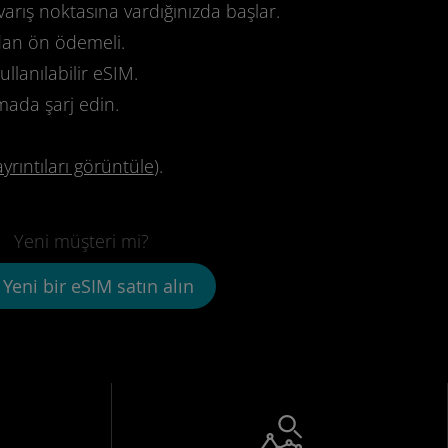
varış noktasına vardığınızda başlar.
dan ön ödemeli.
llanılabilir eSIM.
mada şarj edin.
ayrıntıları görüntüle
).
Yeni müşteri mi?
Yeni bir eSIM satın alın