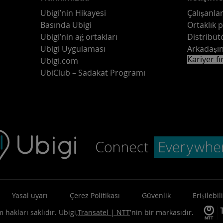
Ubigi’nin Hikayesi
Çalışanlar
Basında Ubigi
Ortaklık 
Ubigi’nin ağ ortakları
Distribüt
Ubigi Uygulaması
Arkadaşın
Kariyer fı
Ubigi.com
UbiClub – Sadakat Programı
Yasal uyarı
Çerez Politikası
Güvenlik
Erişilebili
 hakları saklıdır.
Ubigi,
Transatel | NTT
'nin bir markasıdır.