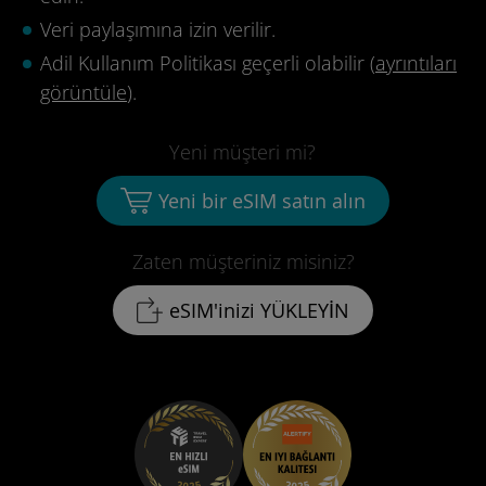
Veri paylaşımına izin verilir.
Adil Kullanım Politikası geçerli olabilir (
ayrıntıları
görüntüle
).
Yeni müşteri mi?
Yeni bir eSIM satın alın
Zaten müşteriniz misiniz?
eSIM'inizi YÜKLEYİN