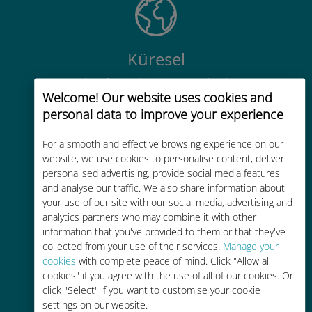
Küresel
200'den fazla destinasyonda dünya
Welcome! Our website uses cookies and
çapında yüksek kaliteli hücresel
personal data to improve your experience
bağlantı
For a smooth and effective browsing experience on our
website, we use cookies to personalise content, deliver
personalised advertising, provide social media features
and analyse our traffic. We also share information about
your use of our site with our social media, advertising and
Uygun maliyetli
analytics partners who may combine it with other
information that you've provided to them or that they've
Mevcut operatörünüzle dolaşım
collected from your use of their services.
Manage your
ücretlerinden %90'a kadar daha
cookies
with complete peace of mind. Click "Allow all
ucuz
cookies" if you agree with the use of all of our cookies. Or
click "Select" if you want to customise your cookie
settings on our website.