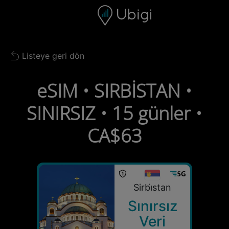
Skip to content
İçerik
Gezinme çubuğu
Alt bilgi
Listeye geri dön
Back to list
eSIM • SIRBİSTAN •
SINIRSIZ • 15 günler •
CA$63
Sirbi̇stan
Sınırsız
Veri