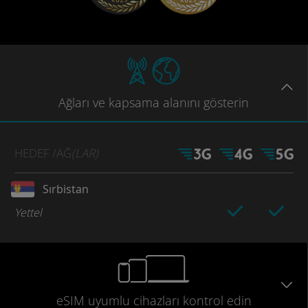
Ağları
ve kapsama
alanını gösterin
HEDEF
/AĞ
(LAR)
Sırbistan
Yettel
eSIM uyumlu
cihazları
kontrol edin