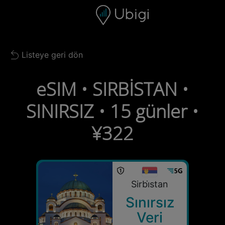
Skip to content
İçerik
Gezinme çubuğu
Alt bilgi
Listeye geri dön
Back to list
eSIM • SIRBİSTAN •
SINIRSIZ • 15 günler •
¥322
Sirbi̇stan
Sınırsız
Veri