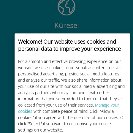
Küresel
200'den fazla destinasyonda dünya
Welcome! Our website uses cookies and
çapında yüksek kaliteli hücresel
personal data to improve your experience
bağlantı
For a smooth and effective browsing experience on our
website, we use cookies to personalise content, deliver
personalised advertising, provide social media features
and analyse our traffic. We also share information about
your use of our site with our social media, advertising and
Uygun maliyetli
analytics partners who may combine it with other
information that you've provided to them or that they've
Mevcut operatörünüzle dolaşım
collected from your use of their services.
Manage your
ücretlerinden %90'a kadar daha
cookies
with complete peace of mind. Click "Allow all
ucuz
cookies" if you agree with the use of all of our cookies. Or
click "Select" if you want to customise your cookie
settings on our website.