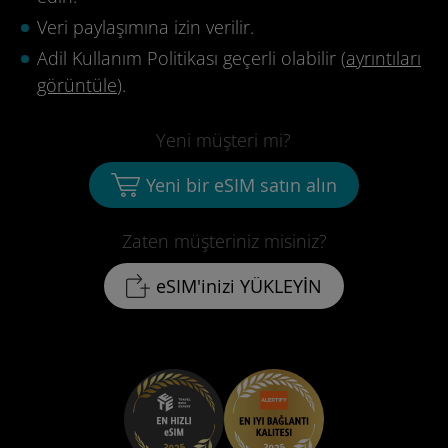
Veri paylaşımına izin verilir.
Adil Kullanım Politikası geçerli olabilir (
ayrıntıları
görüntüle
).
Yeni müşteri mi?
Yeni bir eSIM satın alın
Zaten müşteriniz misiniz?
eSIM'inizi YÜKLEYİN