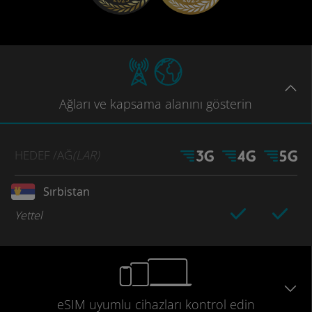
Ağları
ve kapsama
alanını gösterin
HEDEF
/AĞ
(LAR)
Sırbistan
Yettel
eSIM uyumlu
cihazları
kontrol edin