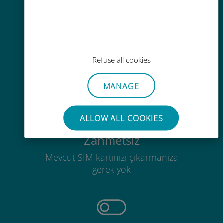
Kolay doldurma
Ubigi uygulaması aracılığıyla her
yerde, Wi-Fi veya kalan veri
Refuse all cookies
olmadan bile
MANAGE
ALLOW ALL COOKIES
Zahmetsiz
Mevcut SIM kartınızı çıkarmanıza
gerek yok