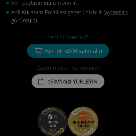
Veri paylaşımına izin verilir.
Adil Kullanım Politikası geçerli olabilir (
ayrıntıları
görüntüle
).
Yeni müşteri mi?
Yeni bir eSIM satın alın
Zaten müşteriniz misiniz?
eSIM'inizi YÜKLEYİN