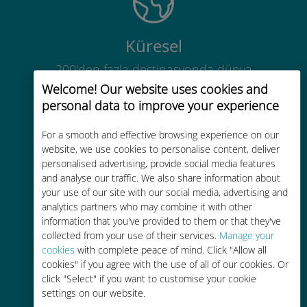
Küresel
200'den fazla destinasyonda dünya
çapında yüksek kaliteli hücresel
Welcome! Our website uses cookies and
bağlantı
personal data to improve your experience
For a smooth and effective browsing experience on our
website, we use cookies to personalise content, deliver
personalised advertising, provide social media features
and analyse our traffic. We also share information about
your use of our site with our social media, advertising and
Uygun maliyetli
analytics partners who may combine it with other
Mevcut operatörünüzle dolaşım
information that you've provided to them or that they've
collected from your use of their services.
Manage your
ücretlerinden %90'a kadar daha
cookies
with complete peace of mind. Click "Allow all
ucuz
cookies" if you agree with the use of all of our cookies. Or
click "Select" if you want to customise your cookie
settings on our website.