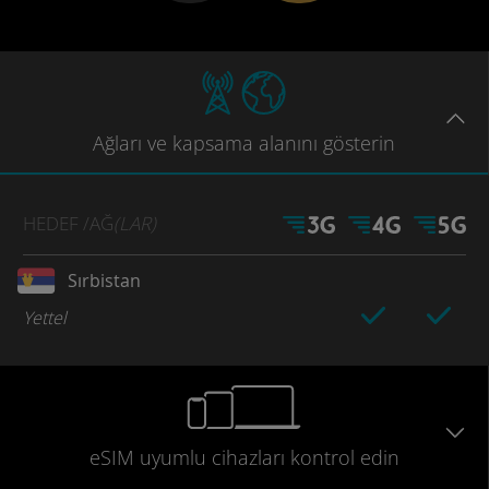
Ağları
ve kapsama
alanını gösterin
HEDEF
/AĞ
(LAR)
Sırbistan
Yettel
eSIM uyumlu
cihazları
kontrol edin