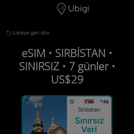
Skip to content
İçerik
Gezinme çubuğu
Alt bilgi
Listeye geri dön
Back to list
eSIM • SIRBİSTAN •
SINIRSIZ • 7 günler •
US$29
Sirbi̇stan
Sınırsız
Veri