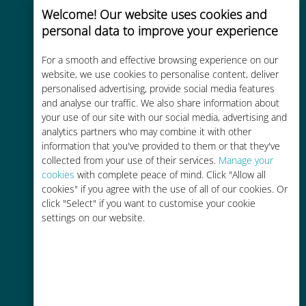
Welcome! Our website uses cookies and
personal data to improve your experience
Uygun maliyetli
For a smooth and effective browsing experience on our
website, we use cookies to personalise content, deliver
Mevcut operatörünüzle dolaşım
personalised advertising, provide social media features
ücretlerinden %90'a kadar daha
and analyse our traffic. We also share information about
ucuz
your use of our site with our social media, advertising and
analytics partners who may combine it with other
information that you've provided to them or that they've
collected from your use of their services.
Manage your
cookies
with complete peace of mind. Click "Allow all
cookies" if you agree with the use of all of our cookies. Or
click "Select" if you want to customise your cookie
Kolay doldurma
settings on our website.
Ubigi uygulaması aracılığıyla her
yerde, Wi-Fi veya kalan veri
olmadan bile