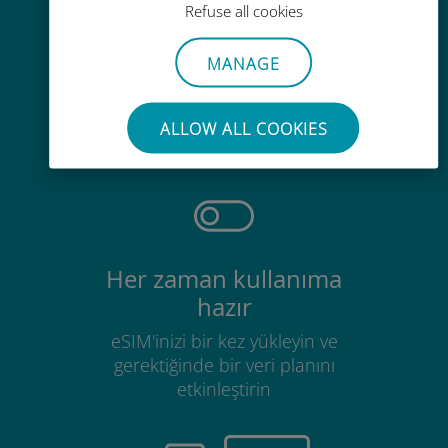
Refuse all cookies
MANAGE
Zahmetsiz
Mevcut SIM kartınızı çıkarmanıza
ALLOW ALL COOKIES
gerek yok
Her zaman kullanıma
hazır
eSIM'inizi bir kez yükleyin ve
gerektiğinde bir veri planını
etkinleştirin