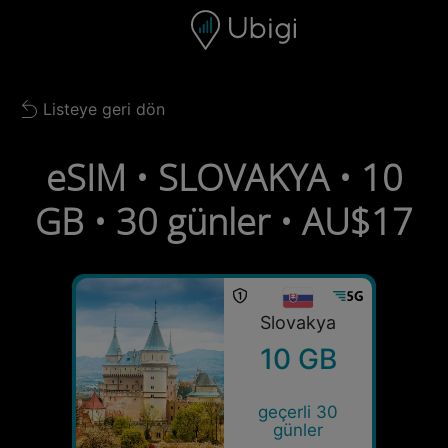
Skip to content
İçerik
Gezinme çubuğu
Alt bilgi
Listeye geri dön
Back to list
eSIM • SLOVAKYA • 10
GB • 30 günler • AU$17
Slovakya
10 GB
geçerli 30
günler