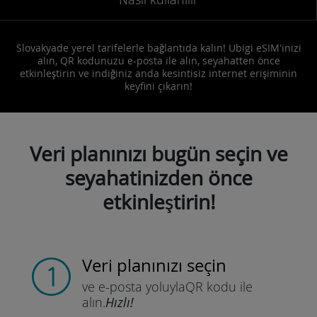
Slovakyade yerel tarifelerle bağlantıda kalın! Ubigi eSIM'inizi
alın, QR kodunuzu e-posta ile alın, seyahatten önce
etkinleştirin ve indiğiniz anda kesintisiz internet erişiminin
keyfini çıkarın!
Veri planınızı bugün seçin ve
seyahatinizden önce
etkinleştirin!
Veri planınızı seçin
ve e-posta yoluyla
QR kodu ile
alın.
Hızlı!