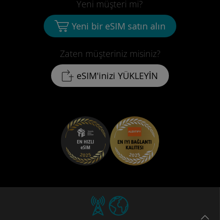
Yeni müşteri mi?
Yeni bir eSIM satın alın
Zaten müşteriniz misiniz?
eSIM'inizi YÜKLEYİN