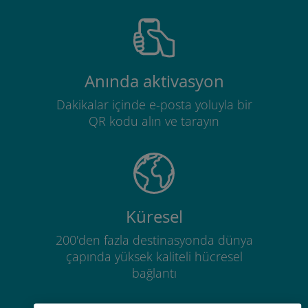
Anında aktivasyon
Dakikalar içinde e-posta yoluyla bir
QR kodu alın ve tarayın
Küresel
200'den fazla destinasyonda dünya
çapında yüksek kaliteli hücresel
bağlantı