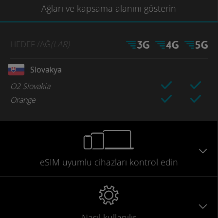
Ağları
ve kapsama
alanını gösterin
HEDEF
/AĞ
(LAR)
Slovakya
O2 Slovakia
Orange
eSIM uyumlu
cihazları
kontrol edin
Nasıl kullanılır