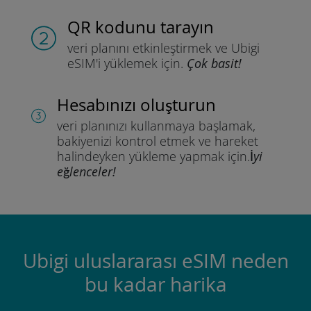
QR kodunu tarayın
veri planını etkinleştirmek ve
Ubigi
eSIM'i yüklemek için.
Çok basit!
Hesabınızı oluşturun
veri planınızı kullanmaya başlamak,
bakiyenizi kontrol etmek ve hareket
halindeyken yükleme yapmak için.
İyi
eğlenceler!
Ubigi uluslararası eSIM neden
bu kadar harika