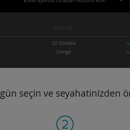
eSIM uyumlu
cihazları
kontrol edin
AĞ
(LAR)
O2 Slovakia
Orange
ugün seçin ve seyahatinizden ön