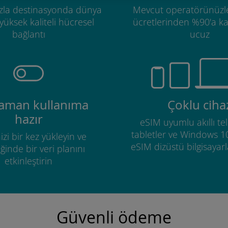
zla destinasyonda dünya
Mevcut operatörünüzl
üksek kaliteli hücresel
ücretlerinden %90'a k
bağlantı
ucuz
zaman kullanıma
Çoklu ciha
hazır
eSIM uyumlu akıllı tel
tabletler ve Windows 1
izi bir kez yükleyin ve
eSIM dizüstü bilgisayarla
ğinde bir veri planını
etkinleştirin
Güvenli ödeme