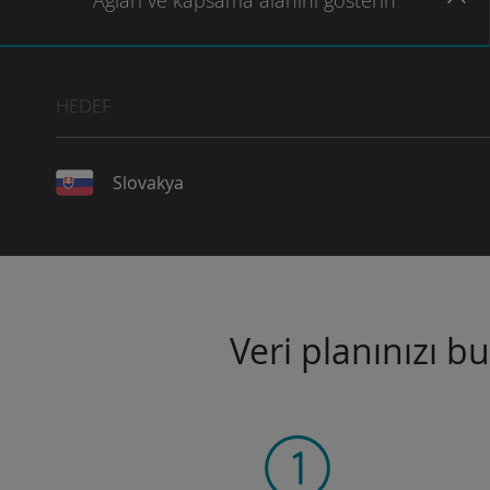
Ağları
ve kapsama
alanını gösterin
HEDEF
Slovakya
Veri planınızı b