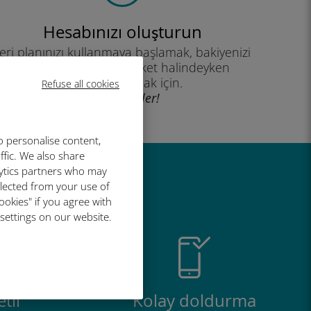
Hesabınızı oluşturun
eri planınızı kullanmaya başlamak, bakiyenizi
kontrol etmek ve hareket halindeyken
yükleme yapmak için.
Refuse all cookies
İyi eğlenceler!
o personalise content,
ffic. We also share
lytics partners who may
r harika
llected from your use of
ookies" if you agree with
 settings on our website.
tli
Kolay doldurma