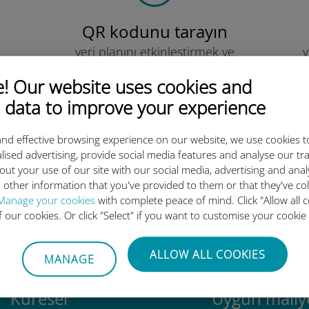
QR kodunu tarayın
veri planını etkinleştirmek ve
v
Ubigi eSIM'i yüklemek için.
Çok basit!
 Our website uses cookies and
 data to improve your experience
nd effective browsing experience on our website, we use cookies t
lised advertising, provide social media features and analyse our tra
out your use of our site with our social media, advertising and ana
luslararası eSIM neden bu kada
 other information that you've provided to them or that they've co
Manage your cookies
with complete peace of mind. Click "Allow all c
of our cookies. Or click "Select" if you want to customise your cookie
ALLOW ALL COOKIES
MANAGE
Küresel
Uygun maliye