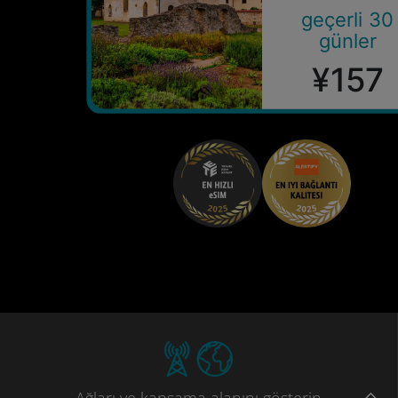
geçerli 30
günler
¥157