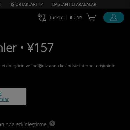
I
İŞ ORTAKLARI
BAĞLANTILI ARABALAR
Cart Ubigi
Türkçe
¥ CNY
ler • ¥157
etkinleştirin ve indiğiniz anda kesintisiz internet erişiminin
2
mlar
anında etkinleştirme.