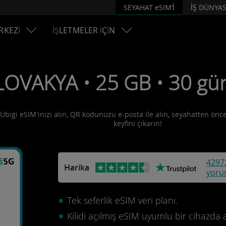
SEYAHAT eSIM’İ
İŞ DÜNYAS
RKEZİ
İŞLETMELER İÇİN
LOVAKYA • 25 GB • 30 gün
 Ubigi eSIM'inizi alın, QR kodunuzu e-posta ile alın, seyahatten önce 
keyfini çıkarın!
4297
Harika
yoru
Tek seferlik eSIM veri planı.
Kilidi açılmış eSIM uyumlu bir cihazda 