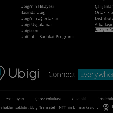
Ubigi’nin Hikayesi
Çalışanlar
Basında Ubigi
Ortaklık 
Ubigi’nin ağ ortakları
Distribüt
Ubigi Uygulaması
Arkadaşın
Kariyer fı
Ubigi.com
UbiClub – Sadakat Programı
Yasal uyarı
Çerez Politikası
Güvenlik
Erişilebili
 hakları saklıdır.
Ubigi,
Transatel | NTT
'nin bir markasıdır.