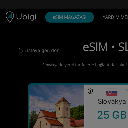
Skip to content
İçerik
Gezinme çubuğu
Alt bilgi
eSIM MAĞAZASI
YARDIM ME
eSIM • S
Listeye geri dön
Back to list
Slovakyade yerel tarifelerle bağlantıda kalın!
Slovakya
25 GB