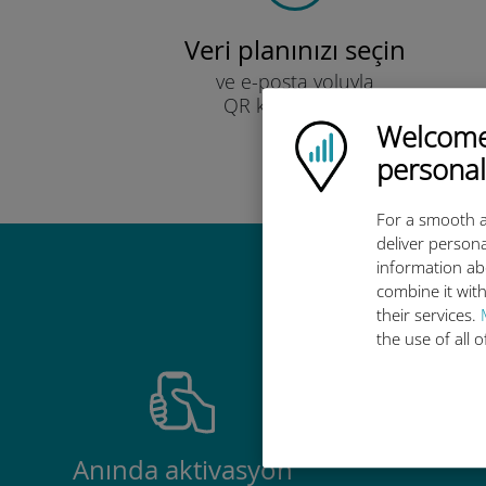
Veri planınızı seçin
ve e-posta yoluyla
QR kodu ile alın.
Hızlı!
Welcome!
Ubigi logo
personal
For a smooth a
deliver persona
information ab
Ubigi u
combine it with
their services.
the use of all 
Anında aktivasyon