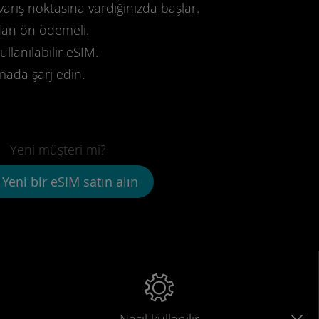
varış noktasına vardığınızda başlar.
dan ön ödemeli.
llanılabilir eSIM.
mada şarj edin.
Yeni müşteri mi?
Yeni bir eSIM satın alın