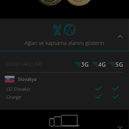
Ağları
ve kapsama
alanını gösterin
HEDEF
/AĞ
(LAR)
Slovakya
O2 Slovakia
Orange