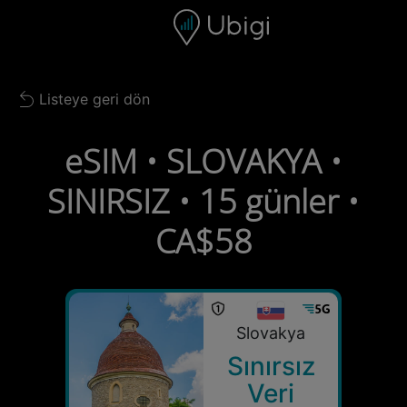
Skip to content
İçerik
Gezinme çubuğu
Alt bilgi
Listeye geri dön
Back to list
eSIM • SLOVAKYA •
SINIRSIZ • 15 günler •
CA$58
Slovakya
Sınırsız
Veri