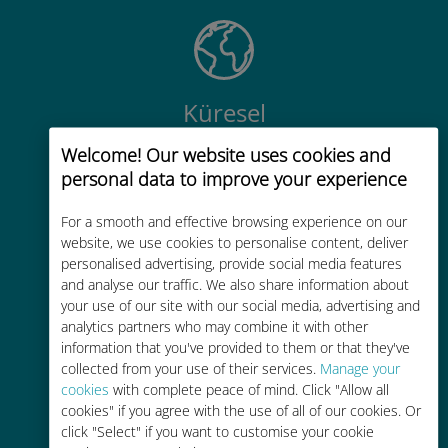
Küresel
200'den fazla destinasyonda dünya
Welcome! Our website uses cookies and
çapında yüksek kaliteli hücresel
personal data to improve your experience
bağlantı
For a smooth and effective browsing experience on our
website, we use cookies to personalise content, deliver
personalised advertising, provide social media features
and analyse our traffic. We also share information about
your use of our site with our social media, advertising and
analytics partners who may combine it with other
Uygun maliyetli
information that you've provided to them or that they've
Mevcut operatörünüzle dolaşım
collected from your use of their services.
Manage your
cookies
with complete peace of mind. Click "Allow all
ücretlerinden %90'a kadar daha
cookies" if you agree with the use of all of our cookies. Or
ucuz
click "Select" if you want to customise your cookie