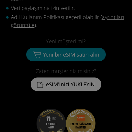
Veri paylaşımına izin verilir.
Adil Kullanım Politikası geçerli olabilir (
ayrıntıları
görüntüle
).
Yeni müşteri mi?
Yeni bir eSIM satın alın
Zaten müşteriniz misiniz?
eSIM'inizi YÜKLEYİN