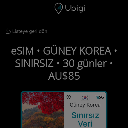
Skip to content
İçerik
Gezinme çubuğu
Alt bilgi
Listeye geri dön
Back to list
eSIM • GÜNEY KOREA •
SINIRSIZ • 30 günler •
AU$85
Güney Korea
Sınırsız
Veri