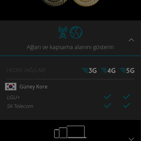
Ağları
ve kapsama
alanını gösterin
HEDEF
/AĞ
(LAR)
Güney Kore
LGU+
SK Telecom