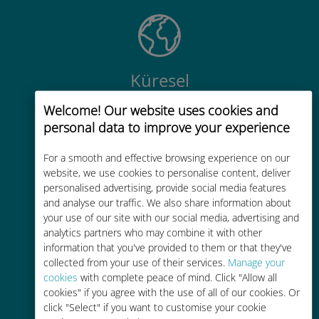
Küresel
200'den fazla destinasyonda dünya
Welcome! Our website uses cookies and
çapında yüksek kaliteli hücresel
personal data to improve your experience
bağlantı
For a smooth and effective browsing experience on our
website, we use cookies to personalise content, deliver
personalised advertising, provide social media features
and analyse our traffic. We also share information about
your use of our site with our social media, advertising and
analytics partners who may combine it with other
Uygun maliyetli
information that you've provided to them or that they've
Mevcut operatörünüzle dolaşım
collected from your use of their services.
Manage your
cookies
with complete peace of mind. Click "Allow all
ücretlerinden %90'a kadar daha
cookies" if you agree with the use of all of our cookies. Or
ucuz
click "Select" if you want to customise your cookie