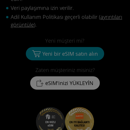
Veri paylaşımına izin verilir.
Adil Kullanım Politikası geçerli olabilir (
ayrıntıları
görüntüle
).
Yeni müşteri mi?
Yeni bir eSIM satın alın
Zaten müşteriniz misiniz?
eSIM'inizi YÜKLEYİN