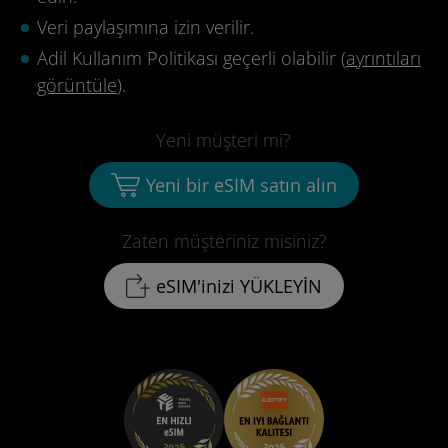
Veri paylaşımına izin verilir.
Adil Kullanım Politikası geçerli olabilir (
ayrıntıları
görüntüle
).
Yeni müşteri mi?
Yeni bir eSIM satın alın
Zaten müşteriniz misiniz?
eSIM'inizi YÜKLEYİN