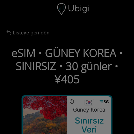
Skip to content
İçerik
Gezinme çubuğu
Alt bilgi
Listeye geri dön
Back to list
eSIM • GÜNEY KOREA •
SINIRSIZ • 30 günler •
¥405
Güney Korea
Sınırsız
Veri