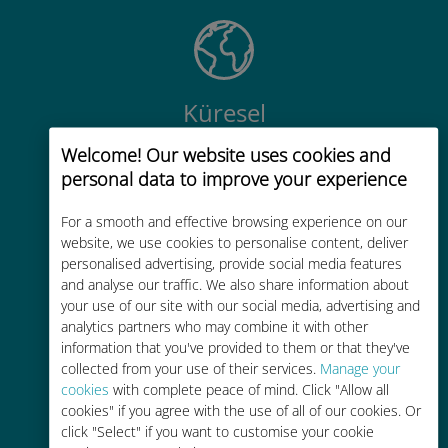
Küresel
200'den fazla destinasyonda dünya
Welcome! Our website uses cookies and
çapında yüksek kaliteli hücresel
personal data to improve your experience
bağlantı
For a smooth and effective browsing experience on our
website, we use cookies to personalise content, deliver
personalised advertising, provide social media features
and analyse our traffic. We also share information about
your use of our site with our social media, advertising and
analytics partners who may combine it with other
Uygun maliyetli
information that you've provided to them or that they've
Mevcut operatörünüzle dolaşım
collected from your use of their services.
Manage your
cookies
with complete peace of mind. Click "Allow all
ücretlerinden %90'a kadar daha
cookies" if you agree with the use of all of our cookies. Or
ucuz
click "Select" if you want to customise your cookie