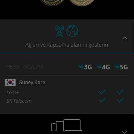
Ağları
ve kapsama
alanını gösterin
HEDEF
/AĞ
(LAR)
Güney Kore
LGU+
SK Telecom