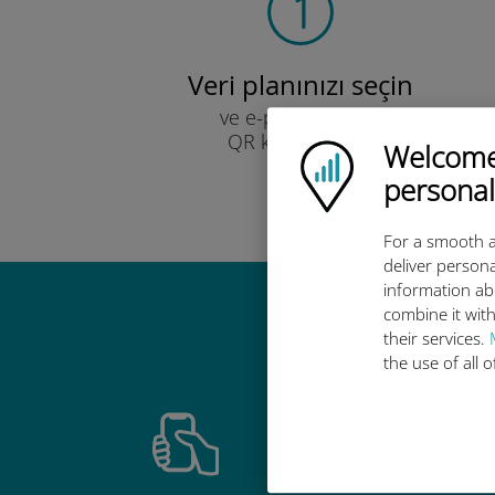
Veri planınızı seçin
ve e-posta yoluyla
QR kodu ile alın.
Welcome!
Ubigi logo
Hızlı!
personal
For a smooth a
deliver persona
information ab
combine it with
Ubigi u
their services.
the use of all 