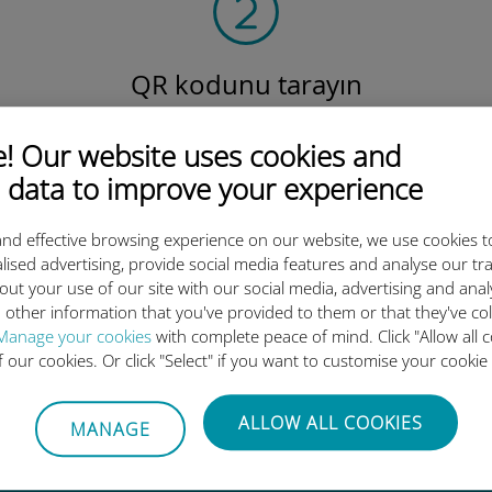
QR kodunu tarayın
veri planını etkinleştirmek ve
v
Ubigi eSIM'i yüklemek için.
Çok basit!
 Our website uses cookies and
 data to improve your experience
nd effective browsing experience on our website, we use cookies t
lised advertising, provide social media features and analyse our tra
out your use of our site with our social media, advertising and ana
 other information that you've provided to them or that they've co
luslararası eSIM neden bu kada
Manage your cookies
with complete peace of mind. Click "Allow all c
of our cookies. Or click "Select" if you want to customise your cookie
ALLOW ALL COOKIES
MANAGE