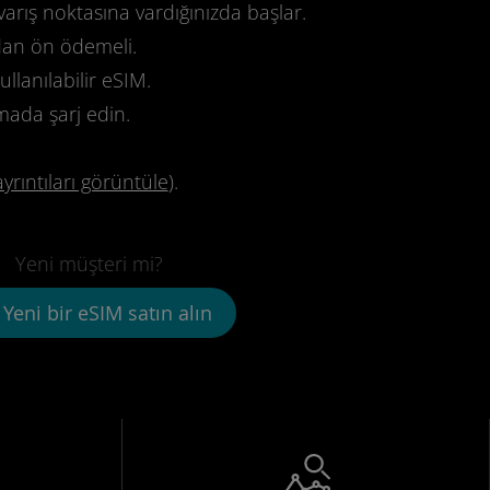
varış noktasına vardığınızda başlar.
dan ön ödemeli.
llanılabilir eSIM.
mada şarj edin.
ayrıntıları görüntüle
).
Yeni müşteri mi?
Yeni bir eSIM satın alın