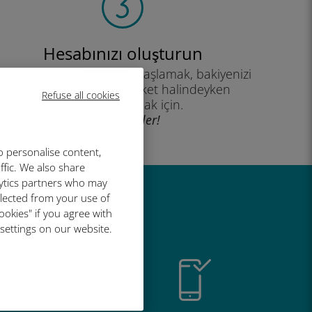
Hesabınızı oluşturun
eri planınızı kullanmaya başlamak, bakiyenizi
kontrol etmek ve hareket halindeyken
Refuse all cookies
yükleme yapmak için.
İyi eğlenceler!
o personalise content,
ffic. We also share
lytics partners who may
llected from your use of
r harika
ookies" if you agree with
 settings on our website.