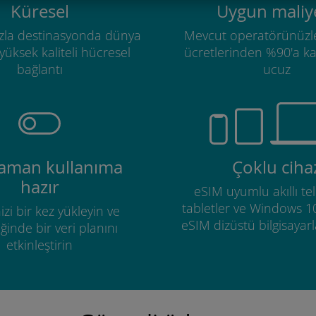
Küresel
Uygun maliye
zla destinasyonda dünya
Mevcut operatörünüzl
üksek kaliteli hücresel
ücretlerinden %90'a k
bağlantı
ucuz
zaman kullanıma
Çoklu ciha
hazır
eSIM uyumlu akıllı tel
tabletler ve Windows 1
izi bir kez yükleyin ve
eSIM dizüstü bilgisayarla
ğinde bir veri planını
etkinleştirin