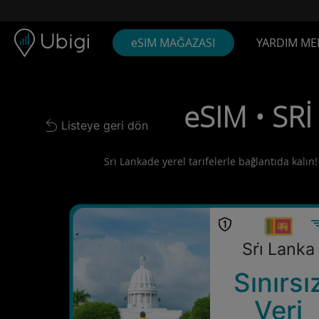
Skip to content
İçerik
Gezinme çubuğu
Alt bilgi
eSIM MAĞAZASI
YARDIM ME
eSIM • SRİ
Listeye geri dön
Back to list
Sri Lankade yerel tarifelerle bağlantıda kalın!
Sri̇ Lanka
Sınırsı
Veri