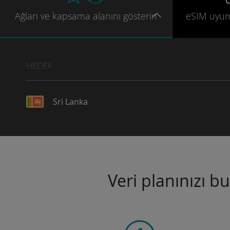
Ağları
ve kapsama
alanını gösterin
eSIM uyu
HEDEF
Sri Lanka
Veri planınızı b