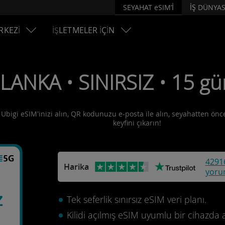
SEYAHAT eSIM’İ
İŞ DÜNYAS
RKEZİ
İŞLETMELER İÇİN
 LANKA • SINIRSIZ • 15 gü
 Ubigi eSIM'inizi alın, QR kodunuzu e-posta ile alın, seyahatten önce
keyfini çıkarın!
4291
Harika
yoru
z
Tek seferlik sınırsız eSIM veri planı.
Kilidi açılmış eSIM uyumlu bir cihazda 