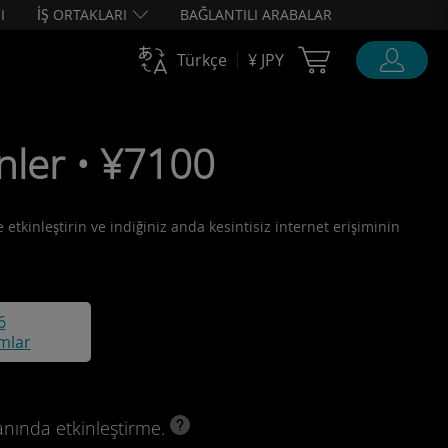
I
İŞ ORTAKLARI
BAĞLANTILI ARABALAR
Cart Ubigi
Türkçe
¥ JPY
nler • ¥7100
 etkinleştirin ve indiğiniz anda kesintisiz internet erişiminin
6
mlar
anında etkinleştirme.