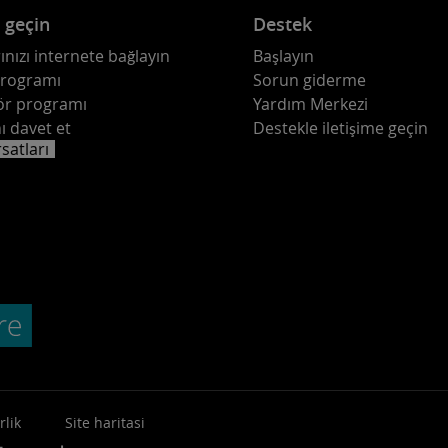
e geçin
Destek
ınızı internete bağlayın
Başlayın
programı
Sorun giderme
ör programı
Yardım Merkezi
ı davet et
Destekle iletişime geçin
rsatları
rlik
Site haritasi