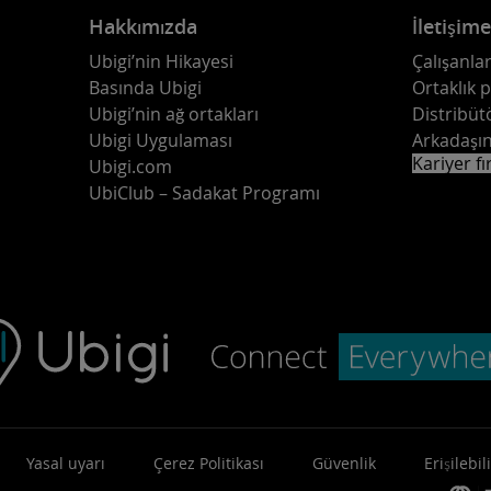
Hakkımızda
İletişim
Ubigi’nin Hikayesi
Çalışanlar
Basında Ubigi
Ortaklık 
Ubigi’nin ağ ortakları
Distribüt
Ubigi Uygulaması
Arkadaşın
Kariyer fı
Ubigi.com
UbiClub – Sadakat Programı
Yasal uyarı
Çerez Politikası
Güvenlik
Erişilebili