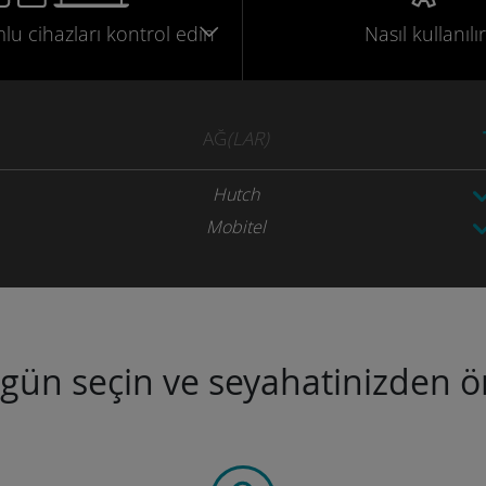
mlu
cihazları
kontrol edin
Nasıl kullanılır
AĞ
(LAR)
Hutch
Mobitel
ugün seçin ve seyahatinizden ön