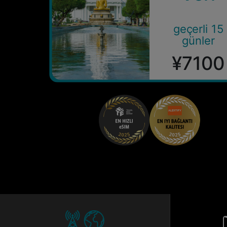
geçerli 15
günler
¥7100