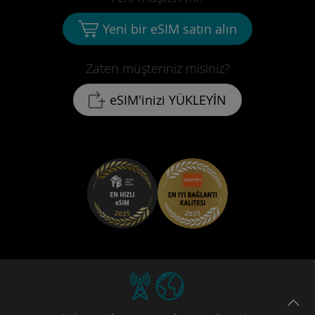
Yeni bir eSIM satın alın
Zaten müşteriniz misiniz?
eSIM'inizi YÜKLEYİN