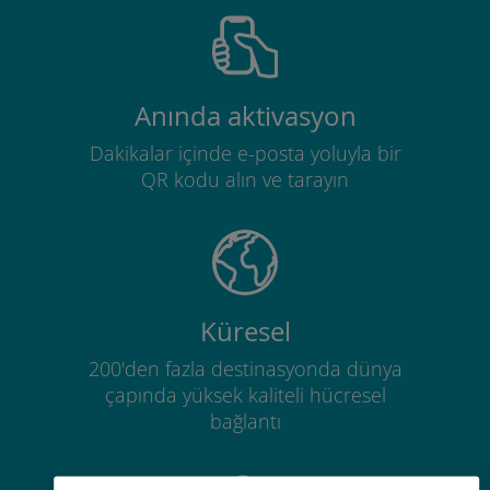
Anında aktivasyon
Dakikalar içinde e-posta yoluyla bir
QR kodu alın ve tarayın
Küresel
200'den fazla destinasyonda dünya
çapında yüksek kaliteli hücresel
bağlantı