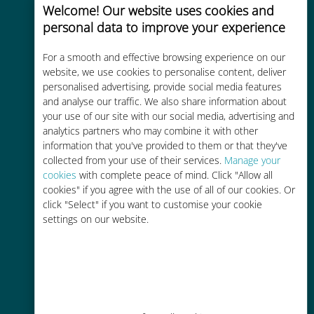
Welcome! Our website uses cookies and
personal data to improve your experience
Uygun maliyetli
For a smooth and effective browsing experience on our
website, we use cookies to personalise content, deliver
Mevcut operatörünüzle dolaşım
personalised advertising, provide social media features
ücretlerinden %90'a kadar daha
and analyse our traffic. We also share information about
ucuz
your use of our site with our social media, advertising and
analytics partners who may combine it with other
information that you've provided to them or that they've
collected from your use of their services.
Manage your
cookies
with complete peace of mind. Click "Allow all
cookies" if you agree with the use of all of our cookies. Or
Kolay doldurma
click "Select" if you want to customise your cookie
settings on our website.
Ubigi uygulaması aracılığıyla her
yerde, Wi-Fi veya kalan veri
olmadan bile