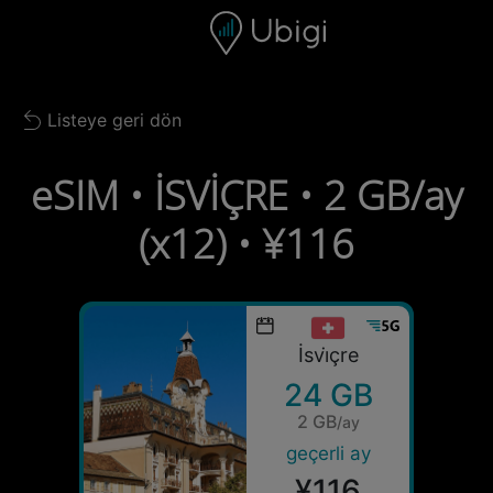
Skip to content
İçerik
Gezinme çubuğu
Alt bilgi
Listeye geri dön
Back to list
eSIM • İSVİÇRE • 2 GB/ay
(x12) • ¥116
İsvi̇çre
24 GB
2 GB
/ay
geçerli ay
¥116