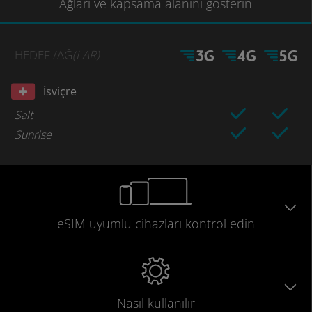
Ağları
ve kapsama
alanını gösterin
HEDEF
/AĞ
(LAR)
İsviçre
Salt
Sunrise
eSIM uyumlu
cihazları
kontrol edin
Nasıl kullanılır