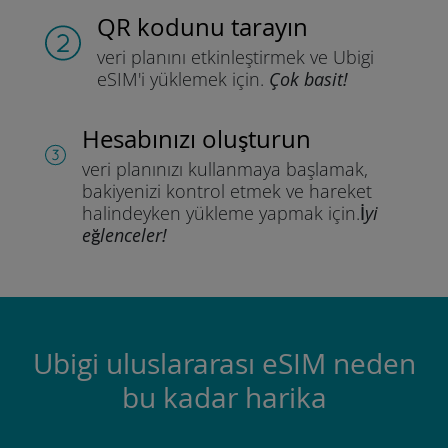
QR kodunu tarayın
veri planını etkinleştirmek ve
Ubigi
eSIM'i yüklemek için.
Çok basit!
Hesabınızı oluşturun
veri planınızı kullanmaya başlamak,
bakiyenizi kontrol etmek ve hareket
halindeyken yükleme yapmak için.
İyi
eğlenceler!
Ubigi uluslararası eSIM neden
bu kadar harika