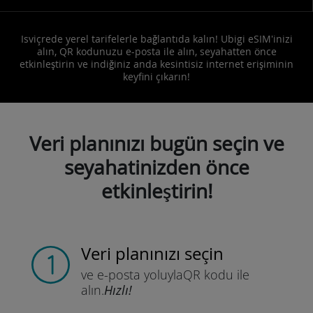
Isviçrede yerel tarifelerle bağlantıda kalın! Ubigi eSIM'inizi
alın, QR kodunuzu e-posta ile alın, seyahatten önce
etkinleştirin ve indiğiniz anda kesintisiz internet erişiminin
keyfini çıkarın!
Veri planınızı bugün seçin ve
seyahatinizden önce
etkinleştirin!
Veri planınızı seçin
ve e-posta yoluyla
QR kodu ile
alın.
Hızlı!