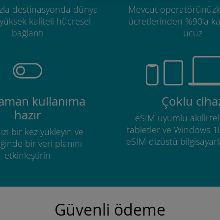
zla destinasyonda dünya
Mevcut operatörünüzl
üksek kaliteli hücresel
ücretlerinden %90'a k
bağlantı
ucuz
zaman kullanıma
Çoklu ciha
hazır
eSIM uyumlu akıllı tel
tabletler ve Windows 1
izi bir kez yükleyin ve
eSIM dizüstü bilgisayarla
ğinde bir veri planını
etkinleştirin
Güvenli ödeme