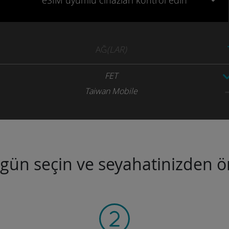
eSIM uyumlu
cihazları
kontrol edin
AĞ
(LAR)
FET
Taiwan Mobile
ugün seçin ve seyahatinizden ön