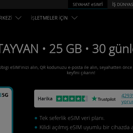
SEYAHAT eSIM’İ
İŞ DÜNYAS
RKEZİ
İŞLETMELER İÇİN
TAYVAN • 25 GB • 30 günl
Ubigi eSIM'inizi alın, QR kodunuzu e-posta ile alın, seyahatten önce e
keyfini çıkarın!
4293
Harika
yoru
Tek seferlik eSIM veri planı.
Kilidi açılmış eSIM uyumlu bir cihazda 