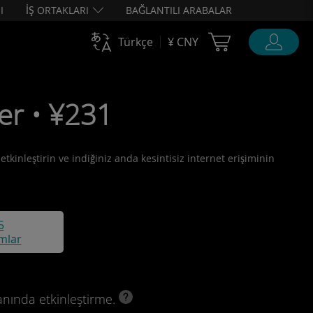
I
İŞ ORTAKLARI
BAĞLANTILI ARABALAR
Cart Ubigi
Türkçe
¥ CNY
er • ¥231
tkinleştirin ve indiğiniz anda kesintisiz internet erişiminin
5
mlar
anında etkinleştirme.