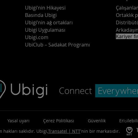
Ubigi’nin Hikayesi
Çalışanlar
Basında Ubigi
Ortaklık 
Ubigi’nin ağ ortakları
Distribüt
Ubigi Uygulaması
Arkadaşın
Kariyer fı
Ubigi.com
UbiClub – Sadakat Programı
Yasal uyarı
Çerez Politikası
Güvenlik
Erişilebili
 hakları saklıdır.
Ubigi,
Transatel | NTT
'nin bir markasıdır.