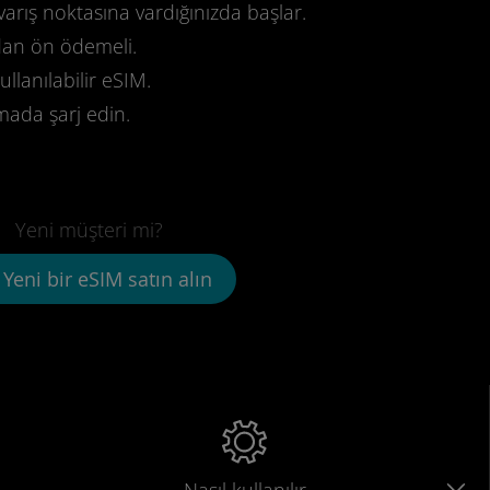
varış noktasına vardığınızda başlar.
dan ön ödemeli.
llanılabilir eSIM.
mada şarj edin.
Yeni müşteri mi?
Yeni bir eSIM satın alın