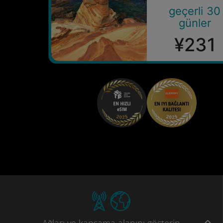
geçerli 30
günler
¥231