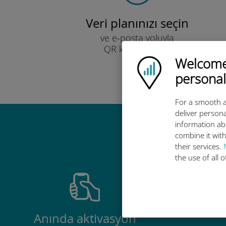
Veri planınızı seçin
ve e-posta yoluyla
QR kodu ile alın.
Hızlı!
Welcome!
Ubigi logo
personal
For a smooth a
deliver persona
information ab
Ubigi u
combine it with
their services.
the use of all 
Anında aktivasyon