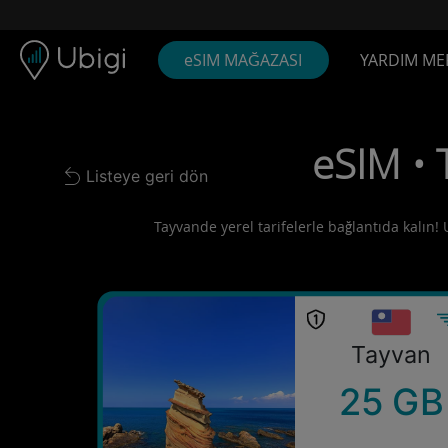
Skip to content
İçerik
Gezinme çubuğu
Alt bilgi
eSIM MAĞAZASI
YARDIM ME
eSIM • 
Listeye geri dön
Back to list
Tayvande yerel tarifelerle bağlantıda kalın! 
Tayvan
25 GB