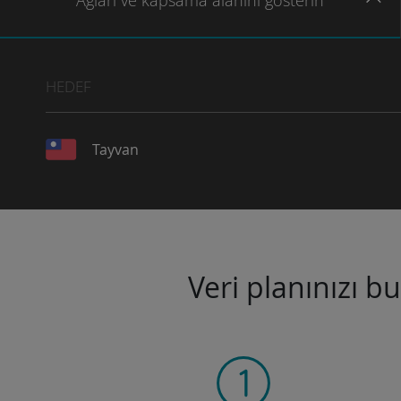
Ağları
ve kapsama
alanını gösterin
HEDEF
Tayvan
Veri planınızı b