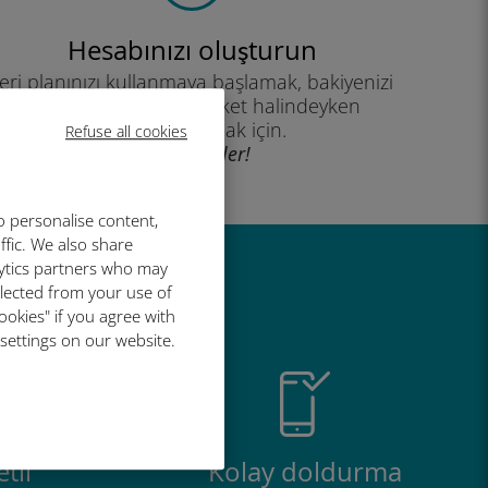
Hesabınızı oluşturun
eri planınızı kullanmaya başlamak, bakiyenizi
kontrol etmek ve hareket halindeyken
yükleme yapmak için.
Refuse all cookies
İyi eğlenceler!
o personalise content,
ffic. We also share
lytics partners who may
r harika
llected from your use of
ookies" if you agree with
 settings on our website.
tli
Kolay doldurma