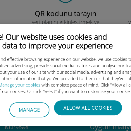
QR kodunu tarayın
veri planını etkinleştirmek ve
v
Ubigi eSIM'i yüklemek için.
Çok basit!
 Our website uses cookies and
 data to improve your experience
nd effective browsing experience on our website, we use cookies t
lised advertising, provide social media features and analyse our tra
out your use of our site with our social media, advertising and ana
luslararası eSIM neden bu kada
 other information that you've provided to them or that they've co
Manage your cookies
with complete peace of mind. Click "Allow all c
of our cookies. Or click "Select" if you want to customise your cookie
ALLOW ALL COOKIES
MANAGE
Küresel
Uygun maliye