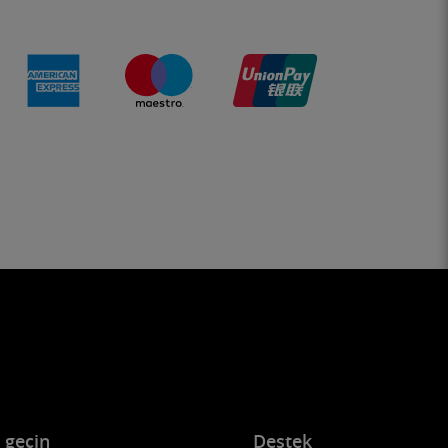
e geçin
Destek