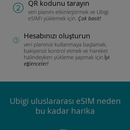
QR kodunu tarayın
veri planını etkinleştirmek ve
Ubigi
eSIM'i yüklemek için.
Çok basit!
Hesabınızı oluşturun
veri planınızı kullanmaya başlamak,
bakiyenizi kontrol etmek ve hareket
halindeyken yükleme yapmak için.
İyi
eğlenceler!
Ubigi uluslararası eSIM neden
bu kadar harika