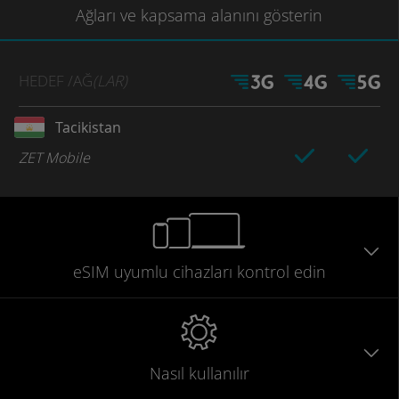
Ağları
ve kapsama
alanını gösterin
HEDEF
/AĞ
(LAR)
Tacikistan
ZET Mobile
eSIM uyumlu
cihazları
kontrol edin
Nasıl kullanılır