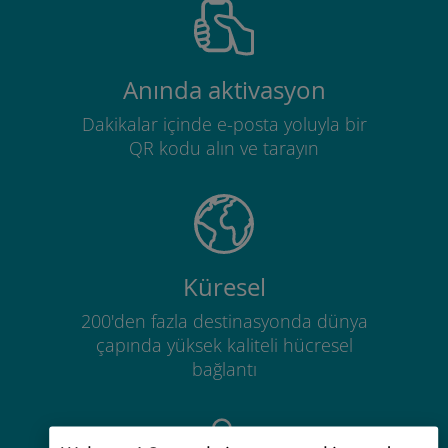
Anında aktivasyon
Dakikalar içinde e-posta yoluyla bir
QR kodu alın ve tarayın
Küresel
200'den fazla destinasyonda dünya
çapında yüksek kaliteli hücresel
bağlantı