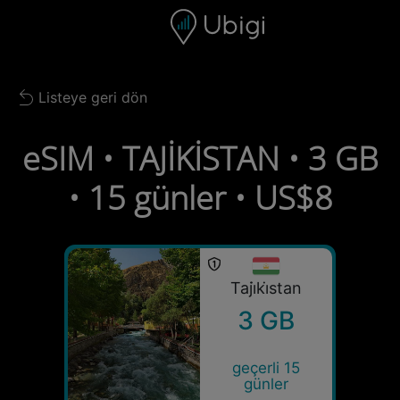
Skip to content
İçerik
Gezinme çubuğu
Alt bilgi
Listeye geri dön
Back to list
eSIM • TAJİKİSTAN • 3 GB
• 15 günler • US$8
Taji̇ki̇stan
3 GB
geçerli 15
günler