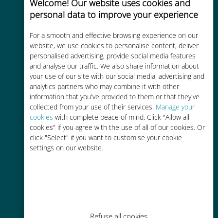
Welcome! Our website uses cookies and
personal data to improve your experience
Uygun maliyetli
For a smooth and effective browsing experience on our
Mevcut operatörünüzle dolaşım
website, we use cookies to personalise content, deliver
personalised advertising, provide social media features
ücretlerinden %90'a kadar daha
and analyse our traffic. We also share information about
ucuz
your use of our site with our social media, advertising and
analytics partners who may combine it with other
information that you've provided to them or that they've
collected from your use of their services.
Manage your
cookies
with complete peace of mind. Click "Allow all
cookies" if you agree with the use of all of our cookies. Or
Kolay doldurma
click "Select" if you want to customise your cookie
settings on our website.
Ubigi uygulaması aracılığıyla her
yerde, Wi-Fi veya kalan veri
olmadan bile
Refuse all cookies