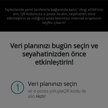
Tajikistande yerel tarifelerle bağlantıda kalın! Ubigi eSIM'inizi
alın, QR kodunuzu e-posta ile alın, seyahatten önce
etkinleştirin ve indiğiniz anda kesintisiz internet erişiminin
keyfini çıkarın!
Veri planınızı bugün seçin ve
seyahatinizden önce
etkinleştirin!
Veri planınızı seçin
ve e-posta yoluyla
QR kodu ile
alın.
Hızlı!