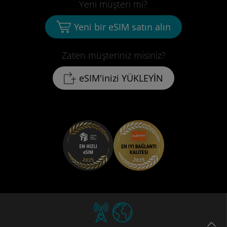
Yeni müşteri mi?
Yeni bir eSIM satın alın
Zaten müşteriniz misiniz?
eSIM'inizi YÜKLEYİN