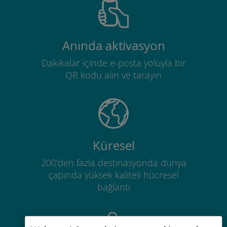
Anında aktivasyon
Dakikalar içinde e-posta yoluyla bir
QR kodu alın ve tarayın
Küresel
200'den fazla destinasyonda dünya
çapında yüksek kaliteli hücresel
bağlantı