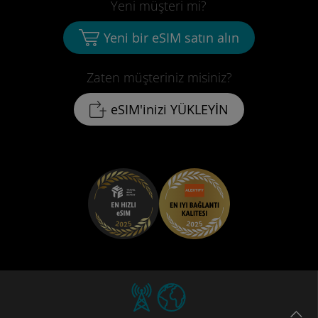
Yeni müşteri mi?
Yeni bir eSIM satın alın
Zaten müşteriniz misiniz?
eSIM'inizi YÜKLEYİN