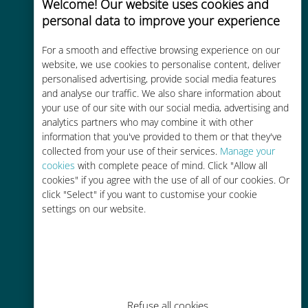
Welcome! Our website uses cookies and
personal data to improve your experience
Uygun maliyetli
For a smooth and effective browsing experience on our
Mevcut operatörünüzle dolaşım
website, we use cookies to personalise content, deliver
personalised advertising, provide social media features
ücretlerinden %90'a kadar daha
and analyse our traffic. We also share information about
ucuz
your use of our site with our social media, advertising and
analytics partners who may combine it with other
information that you've provided to them or that they've
collected from your use of their services.
Manage your
cookies
with complete peace of mind. Click "Allow all
cookies" if you agree with the use of all of our cookies. Or
Kolay doldurma
click "Select" if you want to customise your cookie
settings on our website.
Ubigi uygulaması aracılığıyla her
yerde, Wi-Fi veya kalan veri
olmadan bile
Refuse all cookies