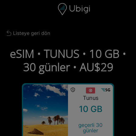
Skip to content
İçerik
Gezinme çubuğu
Alt bilgi
Listeye geri dön
Back to list
eSIM • TUNUS • 10 GB •
30 günler • AU$29
Tunus
10 GB
geçerli 30
günler