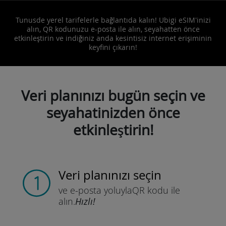
Tunusde yerel tarifelerle bağlantıda kalın! Ubigi eSIM'inizi
alın, QR kodunuzu e-posta ile alın, seyahatten önce
etkinleştirin ve indiğiniz anda kesintisiz internet erişiminin
keyfini çıkarın!
Veri planınızı bugün seçin ve
seyahatinizden önce
etkinleştirin!
Veri planınızı seçin
ve e-posta yoluyla
QR kodu ile
alın.
Hızlı!