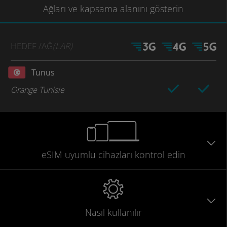
Ağları
ve kapsama
alanını gösterin
HEDEF
/AĞ
(LAR)
Tunus
Orange Tunisie
eSIM uyumlu
cihazları
kontrol edin
Nasıl kullanılır