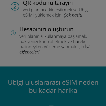
QR kodunu tarayın
veri planını etkinleştirmek ve
Ubigi
eSIM'i yüklemek için.
Çok basit!
Hesabınızı oluşturun
veri planınızı kullanmaya başlamak,
bakiyenizi kontrol etmek ve hareket
halindeyken yükleme yapmak için.
İyi
eğlenceler!
Ubigi uluslararası eSIM neden
bu kadar harika