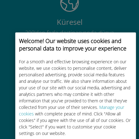
Küresel
200'den fazla destinasyonda dünya
çapında yüksek kaliteli hücresel
Welcome! Our website uses cookies and
bağlantı
personal data to improve your experience
For a smooth and effective browsing experience on our
website, we use cookies to personalise content, deliver
personalised advertising, provide social media features
and analyse our traffic. We also share information about
your use of our site with our social media, advertising and
Uygun maliyetli
analytics partners who may combine it with other
Mevcut operatörünüzle dolaşım
information that you've provided to them or that they've
collected from your use of their services.
Manage your
ücretlerinden %90'a kadar daha
cookies
with complete peace of mind. Click "Allow all
ucuz
cookies" if you agree with the use of all of our cookies. Or
click "Select" if you want to customise your cookie
settings on our website.