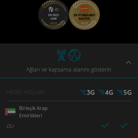
Ağları
ve kapsama
alanını gösterin
HEDEF
/AĞ
(LAR)
Birleşik Arap
Emirlikleri
DU