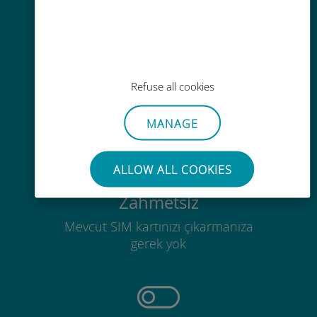
Kolay doldurma
Ubigi uygulaması aracılığıyla her
yerde, Wi-Fi veya kalan veri
Refuse all cookies
olmadan bile
MANAGE
ALLOW ALL COOKIES
Zahmetsiz
Mevcut SIM kartınızı çıkarmanıza
gerek yok