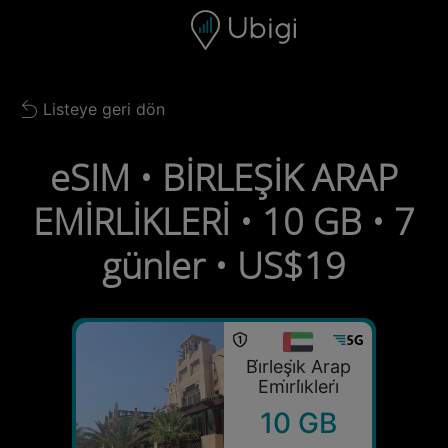
Skip to content
İçerik
Gezinme çubuğu
Alt bilgi
Listeye geri dön
Back to list
eSIM • BİRLEŞİK ARAP
EMİRLİKLERİ • 10 GB • 7
günler • US$19
Bi̇rleşi̇k Arap
Emi̇rli̇kleri̇
10 GB