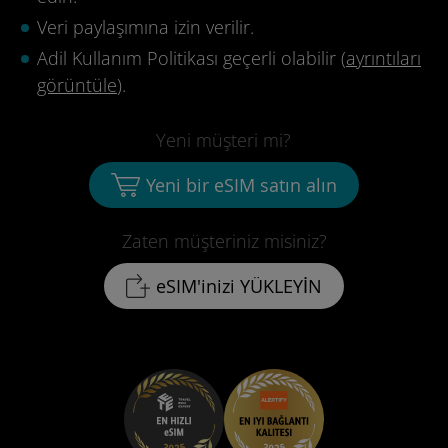
Veri paylaşımına izin verilir.
Adil Kullanım Politikası geçerli olabilir (
ayrıntıları
görüntüle
).
Yeni müşteri mi?
Yeni bir eSIM satın alın
Zaten müşteriniz misiniz?
eSIM'inizi YÜKLEYİN