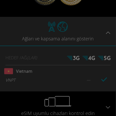
Ağları
ve kapsama
alanını gösterin
HEDEF
/AĞ
(LAR)
Vietnam
VNPT
eSIM uyumlu
cihazları
kontrol edin