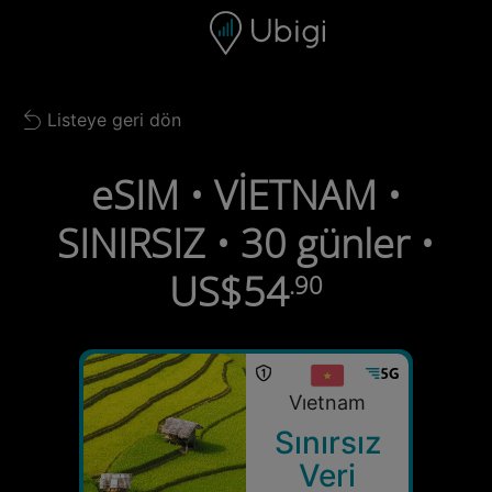
Skip to content
İçerik
Gezinme çubuğu
Alt bilgi
Listeye geri dön
Back to list
eSIM • VİETNAM •
SINIRSIZ • 30 günler •
US$54
.90
Vi̇etnam
Sınırsız
Veri